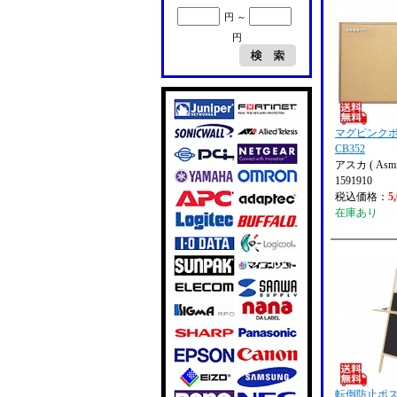
円 ～
円
マグピンクボ
CB352
アスカ ( Asmi
1591910
税込価格：
5
在庫あり
転倒防止ポ