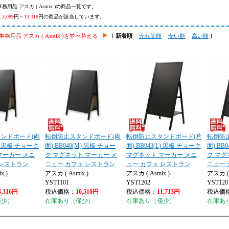
務用品 アスカ ( Asmix )の商品一覧です。
、
3,089
円～
13,316
円の商品が該当しています。
務用品 アスカ ( Asmix )を並べ替える
[
新着順
売れ筋順
安い順
高い順
]
ンドボード(両
転倒防止スタンドボード(両
転倒防止スタンドボード(片
転倒防
L) 黒板 チョーク
面) BB040(M) 黒板 チョー
面) BB043(L) 黒板 チョーク
面) BB
マーカー メニ
ク マグネット マーカー メ
マグネット マーカー メニ
ク マグ
 レストラン
ニュー カフェ レストラン
ュー カフェ レストラン
ニュー 
x )
アスカ ( Asmix )
アスカ ( Asmix )
アスカ ( 
YST1101
YST1202
YST120
3,316円
税込価格：
10,510円
税込価格：
11,713円
税込価
僅少）
在庫あり（僅少）
在庫あり（僅少）
在庫あ