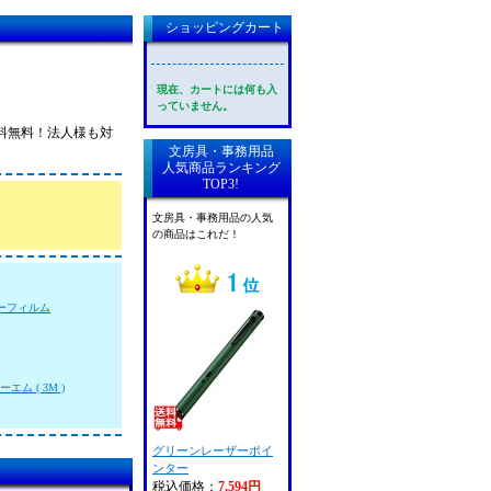
ショッピングカート
現在、カートには何も入
っていません。
送料無料！法人様も対
文房具・事務用品
人気商品ランキング
TOP3!
文房具・事務用品の人気
の商品はこれだ！
ーフィルム
エム ( 3M )
グリーンレーザーポイ
ンター
税込価格：
7,594円