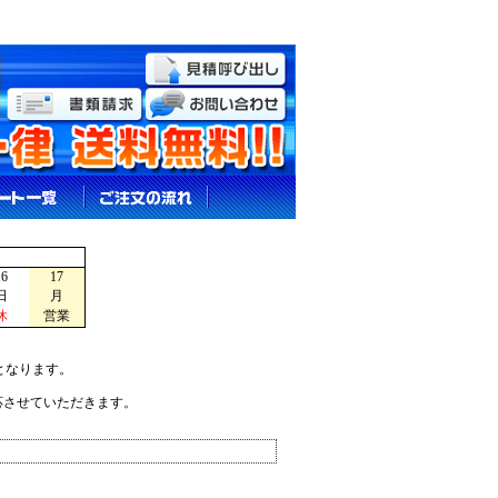
16
17
日
月
休
営業
となります。
応させていただきます。