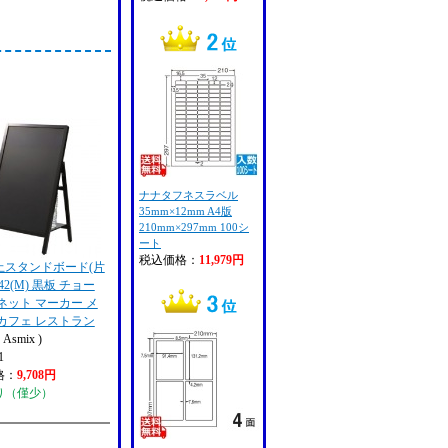
ナナタフネスラベル
35mm×12mm A4版
210mm×297mm 100シ
ート
税込価格：
11,979円
止スタンドボード(片
042(M) 黒板 チョー
ネット マーカー メ
カフェ レストラン
Asmix )
1
格：
9,708円
り（僅少）