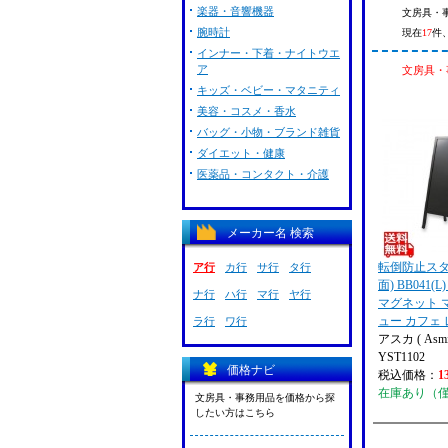
楽器・音響機器
文房具・事
腕時計
現在
17
件
インナー・下着・ナイトウエ
ア
文房具・事
キッズ・ベビー・マタニティ
美容・コスメ・香水
バッグ・小物・ブランド雑貨
ダイエット・健康
医薬品・コンタクト・介護
メーカー名 検索
転倒防止スタ
ア行
カ行
サ行
タ行
面) BB041(
ナ行
ハ行
マ行
ヤ行
マグネット 
ュー カフェ
ラ行
ワ行
アスカ ( Asmi
YST1102
価格ナビ
税込価格：
1
在庫あり（
文房具・事務用品を価格から探
したい方はこちら