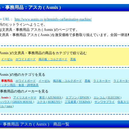
・事務用品：アスカ ( Asmix )
 URL：
http://www.asmix.co.jp/iteminfo-cat/laminating-machine/
料のヒットラインへようこそ。
文房具・事務用品 アスカ ( Asmix )のページです。
文房具・事務用品 アスカ ( Asmix )を激安価格で多数取り揃えています。全国一律
。
( Asmix )の文房具・事務用品の商品をカテゴリで絞り込む
イーゼル
ホワイトボード
掲示板・コルクボード
黒板
 Asmix )の他のカテゴリを見る
・事務用品
ホワイトボード
イーゼル
掲示板・コルクボード
黒板
ラミネーター
ラミネータ
キッチン用品・食器・調理器具
事務用品の他のメーカーを見る
Asmix )
アイリスオーヤマ
東谷 ( AZUMAYA )
エプソン ( EPSON )
エレコム ( ELECOM )
ウス ( GREEN HOUSE )
コクヨ ( KOKUYO )
三宝産業 ( YUKIWA )
サンワサプライ
住友スリー
( nana )
事務用品 アスカ ( Asmix ) 商品一覧