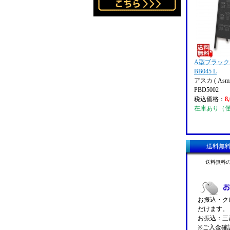
A型ブラック
BB045 L
アスカ ( Asmi
PBD5002
税込価格：
8
在庫あり（
送料無
送料無料
お振込・クレ
だけます。
お振込：三菱
※ご入金確