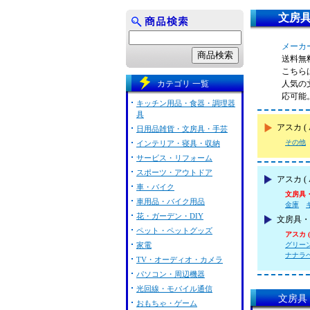
文房具
メーカー
送料無
こちらは
カテゴリ 一覧
人気の
応可能
キッチン用品・食器・調理器
具
アスカ 
日用品雑貨・文房具・手芸
その他
インテリア・寝具・収納
サービス・リフォーム
スポーツ・アウトドア
アスカ (
車・バイク
文房具
車用品・バイク用品
金庫
花・ガーデン・DIY
文房具・
ペット・ペットグッズ
アスカ ( 
家電
グリーンハ
ナナラベル 
TV・オーディオ・カメラ
パソコン・周辺機器
光回線・モバイル通信
文房具・
おもちゃ・ゲーム