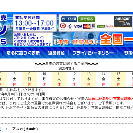
■□■□■夏季の営業に関するご案内■□■□■
2026年8月
7
8
9
10
11
12
13
14
15
金
土
日
月
火
水
木
金
土
休
休
休
休
休
休
休
休
休
間 お休みをいただきます。
026年8月16日(日)までの10日間
は受け付けておりますが、出荷確定のお知らせ・実際の
出荷は休み明け営業日以降
は、まれにご注文の重複での在庫切れの場合もございます。ご了承願います。
いたお問合せ・出荷日の連絡につきましては、休み明け営業日以降に、順次ご対
品
アスカ ( Asmix )