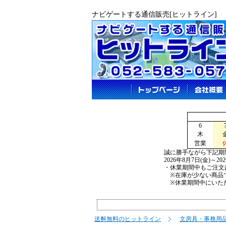
ナビゲートする通信販売[ヒットライン]
6
木
営業
誠に勝手ながら下記期
2026年8月7日(金)～2
・休業期間中もご注文
※在庫が少ない商品で
※休業期間中にいただ
送料無料のヒットライン
文房具・事務用