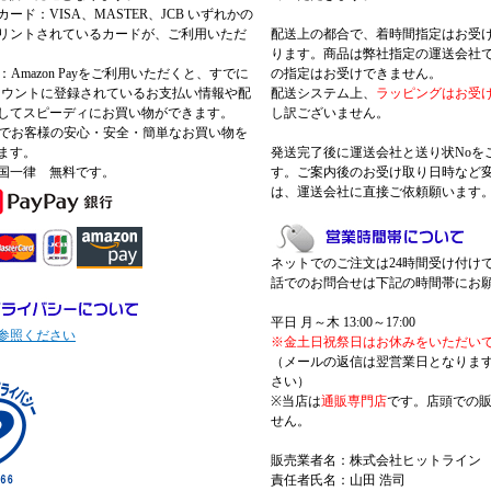
ード：VISA、MASTER、JCB いずれかの
リントされているカードが、ご利用いただ
配送上の都合で、着時間指定はお受
ります。商品は弊社指定の運送会社
Pay：Amazon Payをご利用いただくと、すでに
の指定はお受けできません。
nアカウントに登録されているお支払い情報や配
配送システム上、
ラッピングはお受
してスピーディにお買い物ができます。
し訳ございません。
 Payでお客様の安心・安全・簡単なお買い物を
ます。
発送完了後に運送会社と送り状Noを
国一律 無料です。
す。ご案内後のお受け取り日時など
は、運送会社に直接ご依頼願います
ネットでのご注文は24時間受け付け
話でのお問合せは下記の時間帯にお
平日 月～木 13:00～17:00
参照ください
※金土日祝祭日はお休みをいただい
（メールの返信は翌営業日となりま
さい）
※当店は
通販専門店
です。店頭での
せん。
販売業者名：株式会社ヒットライン
責任者氏名：山田 浩司