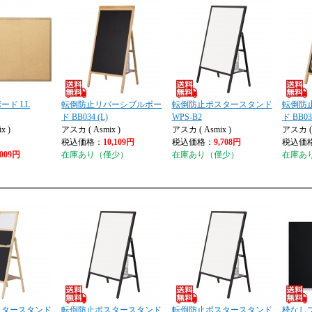
ード LL
転倒防止リバーシブルボー
転倒防止ポスタースタンド
転倒防
ド BB034 (L)
WPS-B2
ド BB03
x )
アスカ ( Asmix )
アスカ ( Asmix )
アスカ ( 
税込価格：
10,109円
税込価格：
9,708円
税込価
,009円
在庫あり（僅少）
在庫あり（僅少）
在庫あ
スタースタンド
転倒防止ポスタースタンド
転倒防止ポスタースタンド
枠なし