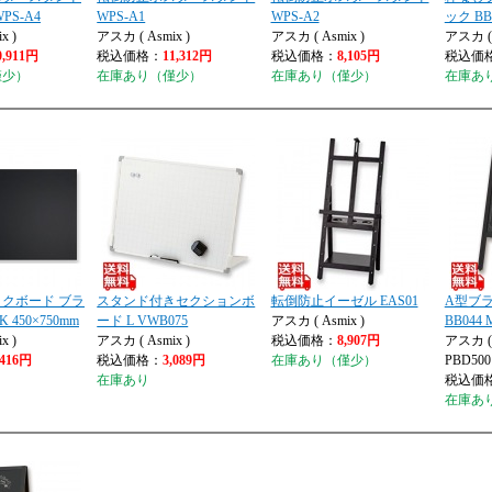
PS-A4
WPS-A1
WPS-A2
ック BB0
x )
アスカ ( Asmix )
アスカ ( Asmix )
アスカ ( 
0,911円
税込価格：
11,312円
税込価格：
8,105円
税込価
僅少）
在庫あり（僅少）
在庫あり（僅少）
在庫あ
クボード ブラ
スタンド付きセクションボ
転倒防止イーゼル EAS01
A型ブラ
K 450×750mm
ード L VWB075
アスカ ( Asmix )
BB044 
x )
アスカ ( Asmix )
税込価格：
8,907円
アスカ ( 
,416円
税込価格：
3,089円
在庫あり（僅少）
PBD500
在庫あり
税込価
在庫あ