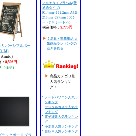
マルチタイプラベル(普
通紙タイプ)
91.4mm×131.2mm A4版
210mm×297mm 500シ
ート(100シート×5)
税込価格：
9,775円
文房具・事務用品 人
気商品ランキングの
止リバーシブルボー
続きを見る
3 (M)
Asmix )
格：
8,506円
り（僅少）
商品カテゴリ別
人気ランキン
グ！
ノートパソコン人気ラ
ンキング
デジタルカメラ人気ラ
ンキング
電子辞書人気ランキン
グ
浄水器人気ランキング
自転車人気ランキング
ブラックボード ブラ