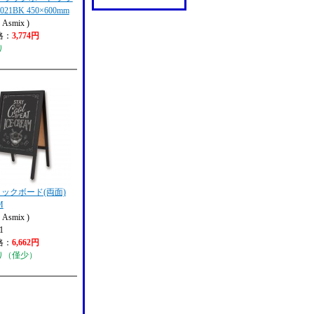
21BK 450×600mm
Asmix )
格：
3,774円
り
ックボード(両面)
M
Asmix )
1
格：
6,662円
り（僅少）