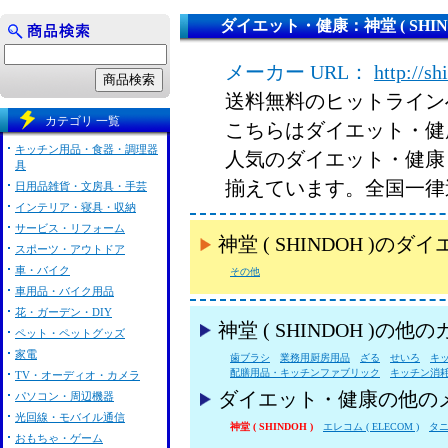
ダイエット・健康：神堂 ( SHIND
メーカー URL：
http://sh
送料無料のヒットライン
カテゴリ 一覧
こちらはダイエット・健康 
キッチン用品・食器・調理器
人気のダイエット・健康 神
具
揃えています。全国一律
日用品雑貨・文房具・手芸
インテリア・寝具・収納
サービス・リフォーム
神堂 ( SHINDOH 
スポーツ・アウトドア
車・バイク
その他
車用品・バイク用品
花・ガーデン・DIY
神堂 ( SHINDOH )の
ペット・ペットグッズ
家電
歯ブラシ
業務用厨房用品
ざる
せいろ
キ
配膳用品・キッチンファブリック
キッチン消
TV・オーディオ・カメラ
ダイエット・健康の他の
パソコン・周辺機器
光回線・モバイル通信
神堂 ( SHINDOH )
エレコム ( ELECOM )
タニタ
おもちゃ・ゲーム