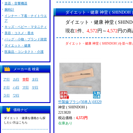
楽器・音響機器
腕時計
ダイエット・健康 神堂 ( SHINDOH
インナー・下着・ナイトウエ
ア
ダイエット・健康 神堂 ( SHIN
キッズ・ベビー・マタニティ
現在
1
件、
4,572
円～
4,572
円の商
美容・コスメ・香水
バッグ・小物・ブランド雑貨
ダイエット・健康 神堂 ( SHINDOH )を並べ
ダイエット・健康
医薬品・コンタクト・介護
メーカー名 検索
ア行
カ行
サ行
タ行
ナ行
ハ行
マ行
ヤ行
ラ行
ワ行
竹製歯ブラシ(50本入)18329
神堂 ( SHINDOH )
価格ナビ
2213020
税込価格：
4,572円
ダイエット・健康を価格から探
したい方はこちら
在庫あり