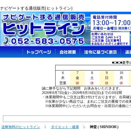
ナビゲートする通信販売[ヒットライン]
■□■□■夏
6
7
8
9
10
木
金
土
日
月
営業
休
休
休
休
誠に勝手ながら下記期間 お休みをいただきます。
2026年8月7日(金)～2026年8月16日(日)までの10日間
・休業期間中もご注文は受け付けておりますが、出荷確
※在庫が少ない商品では、まれにご注文の重複での在
※休業期間中にいただいたお問合せ・出荷日の連絡につ
送料無料のヒットライン
ダイエット・健康
神堂 ( SHINDOH )