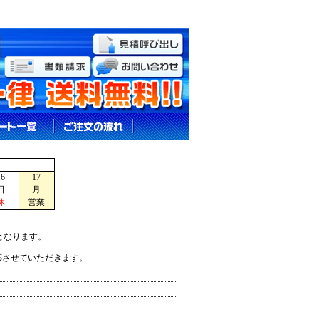
16
17
日
月
休
営業
となります。
応させていただきます。