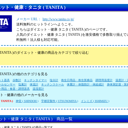
ット・健康：タニタ ( TANITA )
メーカー URL：
http://www.tanita.co.jp/
送料無料のヒットラインへようこそ。
こちらはダイエット・健康 タニタ ( TANITA )のページです。
人気のダイエット・健康 タニタ ( TANITA )を激安価格で多数取り揃
料無料！法人様も対応可能。
( TANITA )のダイエット・健康の商品をカテゴリで絞り込む
 TANITA )の他のカテゴリを見る
ット器具
歩数計
キッチンタイマー
塩分計
衛生日用品・衛生医療品
調理用温度計
温度計・
ールセンサー
塩素計
体温計
キッチンスケール
体重計・体脂肪計・体組成計
身体測定器・医
ン用品・食器・調理器具
温湿度計
ト・健康の他のメーカーを見る
TANITA )
神堂 ( SHINDOH )
宇都宮製作 ( UTSUNOMIYA )
イシミズ ( ISHIMIZU )
ト・健康 タニタ ( TANITA ) 商品一覧
・健康 タニタ ( TANITA )の商品一覧です。