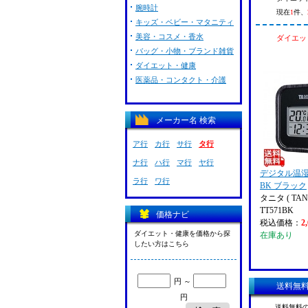
腕時計
現在
1
件、
キッズ・ベビー・マタニティ
美容・コスメ・香水
ダイエット
バッグ・小物・ブランド雑貨
ダイエット・健康
医薬品・コンタクト・介護
メーカー名 検索
ア行
カ行
サ行
タ行
ナ行
ハ行
マ行
ヤ行
デジタル温湿度計
ラ行
ワ行
BK ブラック
タニタ ( TANI
TT571BK
価格ナビ
税込価格：
2
ダイエット・健康を価格から探
在庫あり
したい方はこちら
円 ～
送料無
円
送料無料