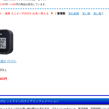
2,685
円～
2,685
円の商品が該当しています。
・健康 タニタ ( TANITA )を並べ替える
[
新着順
売れ筋順
安い順
高い順
]
 TT-571-
TA )
,685円
料のヒットラインのストアインフォメーション
のヒットラインでのお買い物の際のお支払方法、プライバシーポリシー、配送情報、営業時間につい