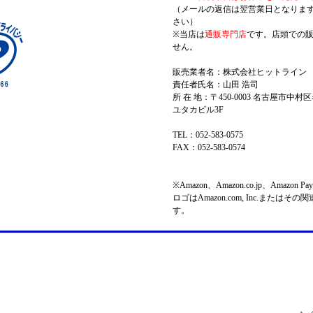
（メールの返信は翌営業日となりま
さい）
※当店は
通販専門店
です。店頭での
せん。
販売業者名：株式会社ヒットライン
責任者氏名：山田 浩司
所 在 地：〒450-0003 名古屋市中村区
ユタカビル3F
TEL：052-583-0575
FAX：052-583-0574
※Amazon、Amazon.co.jp、Amazo
ロゴはAmazon.com, Inc.またはそ
す。