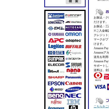
お振込・クレ
だけます。
お振込：三菱
※ご入金確
クレジットカ
マークがプ
けます。
Amazon 
Amazo
送先を利用
Amazon
サポートし
送料は、全
こちらをご