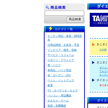
ダイエ
カテゴリ 一覧
キッチン用品・食器・調理器
具
タニタ 
日用品雑貨・文房具・手芸
その他
インテリア・寝具・収納
サービス・リフォーム
スポーツ・アウトドア
タニタ (
車・バイク
ダイエ
車用品・バイク用品
アルコ
キッチ
花・ガーデン・DIY
ダイエッ
ペット・ペットグッズ
家電
タニタ ( 
TV・オーディオ・カメラ
パソコン・周辺機器
ダイエッ
おもちゃ・ゲーム
楽器・音響機器
ダイエット