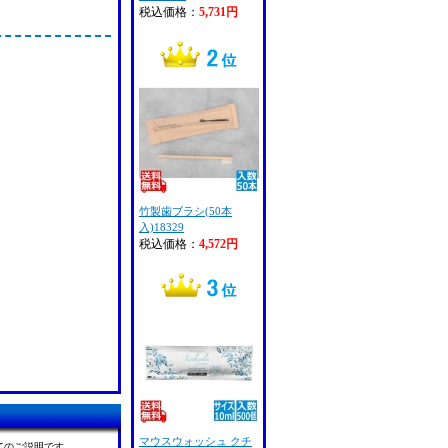
税込価格：
5,731円
竹製歯ブラシ(50本
入)18329
税込価格：
4,572円
マウスウォッシュ クチ
てのご説明です。