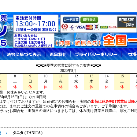
■□■□■夏季の営業に関するご案内■□■□■
2026年8月
7
8
9
10
11
12
13
14
15
金
土
日
月
火
水
木
金
土
休
休
休
休
休
休
休
休
休
間 お休みをいただきます。
026年8月16日(日)までの10日間
は受け付けておりますが、出荷確定のお知らせ・実際の
出荷は休み明け営業日以降
は、まれにご注文の重複での在庫切れの場合もございます。ご了承願います。
いたお問合せ・出荷日の連絡につきましては、休み明け営業日以降に、順次ご対
康
タニタ ( TANITA )