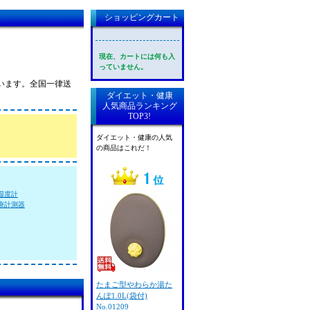
ショッピングカート
現在、カートには何も入
っていません。
えています。全国一律送
ダイエット・健康
人気商品ランキング
TOP3!
ダイエット・健康の人気
の商品はこれだ！
湿度計
療計測器
たまご型やわらか湯た
んぽ1.0L(袋付)
No.01209