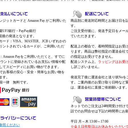
ジットカードと Amazon Pay がご利用いた
商品別に発送対応時間とお届け日を
す。
UFJ銀行・PayPay銀行
ご注文受付後に、発送予定日をメー
認後の発送となります。
ていただきます。
ード：VISA、MASTER、JCB いずれかの
リントされているカードが、ご利用いただ
配送上の都合で、着時間指定はお受
ります。商品は弊社指定の運送会社
Pay：Amazon Payをご利用いただくと、すでに
の指定はお受けできません。
nアカウントに登録されているお支払い情報や配
配送システム上、
ラッピングはお受
してスピーディにお買い物ができます。
し訳ございません。
 Payでお客様の安心・安全・簡単なお買い物を
ます。
発送完了後に運送会社と送り状Noを
国一律 無料です。
す。ご案内後のお受け取り日時など
は、運送会社に直接ご依頼願います
ネットでのご注文は24時間受け付け
話でのお問合せは下記の時間帯にお
平日 月～木 13:00～17:00
参照ください
※金土日祝祭日はお休みをいただい