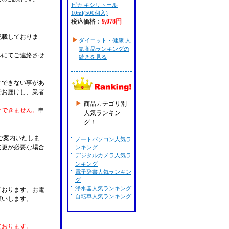
ピカ キシリトール
10ml(500個入)
税込価格：
9,078円
記載しておりま
ダイエット・健康 人
気商品ランキングの
ルにてご連絡させ
続きを見る
けできない事があ
でお届けし、業者
商品カテゴリ別
けできません。
申
人気ランキン
グ！
ご案内いたしま
ノートパソコン人気ラ
変更が必要な場合
ンキング
デジタルカメラ人気ラ
。
ンキング
電子辞書人気ランキン
グ
浄水器人気ランキング
ております。お電
自転車人気ランキング
願いします。
ております。