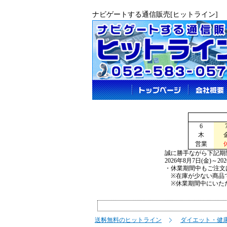
ナビゲートする通信販売[ヒットライン]
6
木
営業
誠に勝手ながら下記期
2026年8月7日(金)～2
・休業期間中もご注文
※在庫が少ない商品で
※休業期間中にいただ
送料無料のヒットライン
ダイエット・健