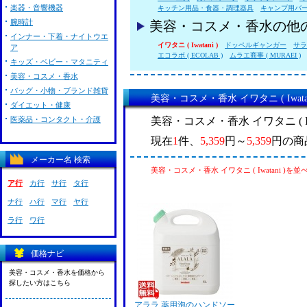
楽器・音響機器
キッチン用品・食器・調理器具
キャンプ用バ
腕時計
美容・コスメ・香水の他
インナー・下着・ナイトウエ
イワタニ ( Iwatani )
ドッペルギャンガー
サラヤ
ア
エコラボ ( ECOLAB )
ムラエ商事 ( MURAEI )
キッズ・ベビー・マタニティ
美容・コスメ・香水
バッグ・小物・ブランド雑貨
美容・コスメ・香水 イワタニ ( Iwata
ダイエット・健康
美容・コスメ・香水 イワタニ ( I
医薬品・コンタクト・介護
現在
1
件、
5,359
円～
5,359
円の商
メーカー名 検索
美容・コスメ・香水 イワタニ ( Iwatani )を
ア行
カ行
サ行
タ行
ナ行
ハ行
マ行
ヤ行
ラ行
ワ行
価格ナビ
美容・コスメ・香水を価格から
探したい方はこちら
アララ 薬用泡のハンドソー