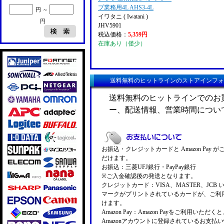
プ業務用4L AHS3-4L
円 ～
イワタニ ( Iwatani )
円
JHV5901
税込価格：
5,359円
在庫あり（僅少）
送料無料のヒットラインのストアインフォ
送料無料のヒットラインでのお
ー、配送情報、営業時間につい
お振込・クレジットカードと Amazon Pay 
だけます。
お振込：三菱UFJ銀行・PayPay銀行
※ご入金確認後の発送となります。
クレジットカード：VISA、MASTER、JCB 
マークがプリントされているカードが、ご利
けます。
Amazon Pay：Amazon Payをご利用いただ
Amazonアカウントに登録されているお支払