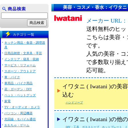
美容・コスメ・香水：イワタニ ( Iw
メーカー URL：
送料無料のヒッ
カテゴリ 一覧
こちらは美容・コス
キッチン用品・食器・調理器
です。
具
人気の美容・コスメ
日用品雑貨・文房具・手芸
インテリア・寝具・収納
で多数取り揃え
サービス・リフォーム
応可能。
スポーツ・アウトドア
車・バイク
車用品・バイク用品
イワタニ ( Iwatani
花・ガーデン・DIY
込む
ペット・ペットグッズ
家電
ハンドソープ
TV・オーディオ・カメラ
パソコン・周辺機器
イワタニ ( Iwatani )
光回線・モバイル通信
おもちゃ・ゲーム
DIY・工具
ガスストーブ
ホットプレート
ミ