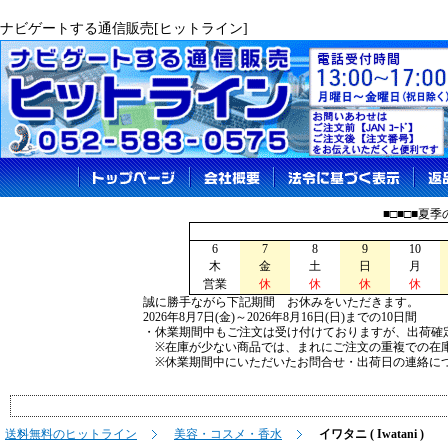
ナビゲートする通信販売[ヒットライン]
■□■□■夏
6
7
8
9
10
木
金
土
日
月
営業
休
休
休
休
誠に勝手ながら下記期間 お休みをいただきます。
2026年8月7日(金)～2026年8月16日(日)までの10日間
・休業期間中もご注文は受け付けておりますが、出荷確
※在庫が少ない商品では、まれにご注文の重複での在
※休業期間中にいただいたお問合せ・出荷日の連絡につ
送料無料のヒットライン
美容・コスメ・香水
イワタニ ( Iwatani )