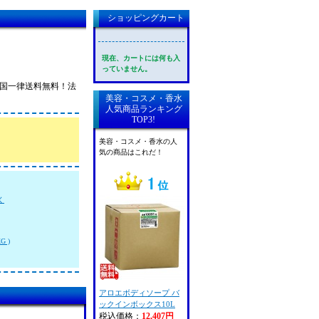
ショッピングカート
現在、カートには何も入
っていません。
。全国一律送料無料！法
美容・コスメ・香水
人気商品ランキング
TOP3!
美容・コスメ・香水の人
気の商品はこれだ！
く
G )
アロエボディソープ バ
ックインボックス10L
税込価格：
12,407円