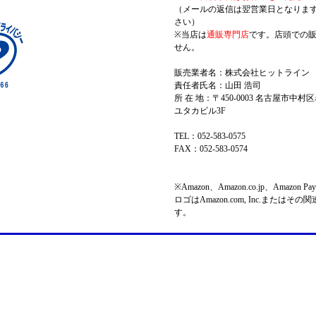
（メールの返信は翌営業日となりま
さい）
※当店は
通販専門店
です。店頭での
せん。
販売業者名：株式会社ヒットライン
責任者氏名：山田 浩司
所 在 地：〒450-0003 名古屋市中村区
ユタカビル3F
TEL：052-583-0575
FAX：052-583-0574
※Amazon、Amazon.co.jp、Amazo
ロゴはAmazon.com, Inc.またはそ
す。