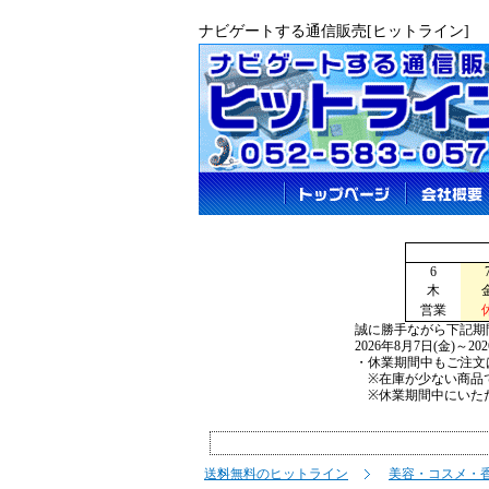
ナビゲートする通信販売[ヒットライン]
6
木
営業
誠に勝手ながら下記期
2026年8月7日(金)～2
・休業期間中もご注文
※在庫が少ない商品で
※休業期間中にいただ
送料無料のヒットライン
美容・コスメ・