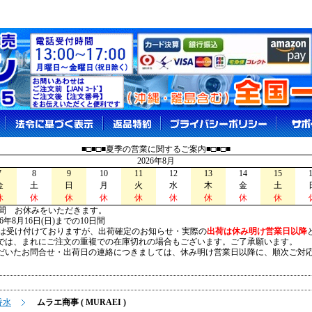
■□■□■夏季の営業に関するご案内■□■□■
2026年8月
7
8
9
10
11
12
13
14
15
金
土
日
月
火
水
木
金
土
休
休
休
休
休
休
休
休
休
間 お休みをいただきます。
026年8月16日(日)までの10日間
は受け付けておりますが、出荷確定のお知らせ・実際の
出荷は休み明け営業日以降
は、まれにご注文の重複での在庫切れの場合もございます。ご了承願います。
いたお問合せ・出荷日の連絡につきましては、休み明け営業日以降に、順次ご対
香水
ムラエ商事 ( MURAEI )