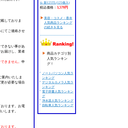
ル 新125TL(125個入)
税込価格：
3,579円
美容・コスメ・香水
記載しておりま
人気商品ランキング
の続きを見る
ルにてご連絡させ
けできない事があ
でお届けし、業者
商品カテゴリ別
人気ランキン
けできません。
申
グ！
ノートパソコン人気ラ
ご案内いたしま
ンキング
変更が必要な場合
デジタルカメラ人気ラ
ンキング
。
電子辞書人気ランキン
グ
浄水器人気ランキング
自転車人気ランキング
ております。お電
願いします。
ております。