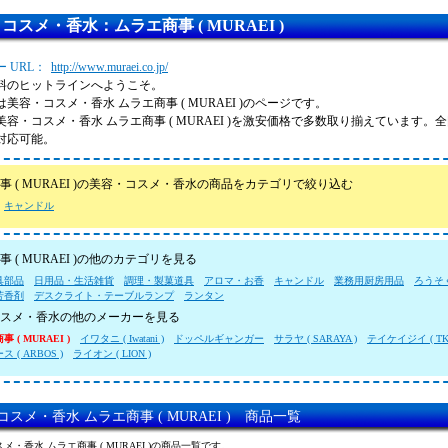
コスメ・香水：ムラエ商事 ( MURAEI )
 URL：
http://www.muraei.co.jp/
料のヒットラインへようこそ。
美容・コスメ・香水 ムラエ商事 ( MURAEI )のページです。
美容・コスメ・香水 ムラエ商事 ( MURAEI )を激安価格で多数取り揃えています
対応可能。
事 ( MURAEI )の美容・コスメ・香水の商品をカテゴリで絞り込む
キャンドル
 ( MURAEI )の他のカテゴリを見る
具部品
日用品・生活雑貨
調理・製菓道具
アロマ・お香
キャンドル
業務用厨房用品
ろうそ
芳香剤
デスクライト・テーブルランプ
ランタン
スメ・香水の他のメーカーを見る
 ( MURAEI )
イワタニ ( Iwatani )
ドッペルギャンガー
サラヤ ( SARAYA )
テイケイジイ ( TK
 ( ARBOS )
ライオン ( LION )
スメ・香水 ムラエ商事 ( MURAEI ) 商品一覧
メ・香水 ムラエ商事 ( MURAEI )の商品一覧です。