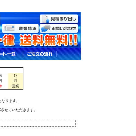
16
17
日
月
休
営業
となります。
応させていただきます。