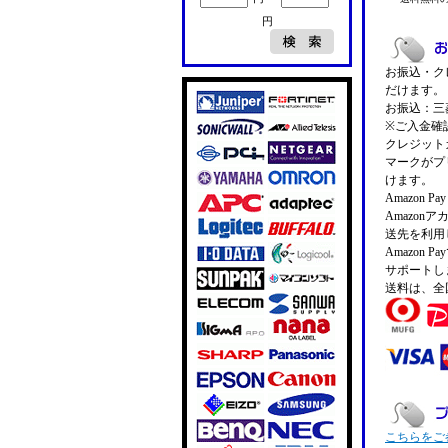
円
お振込・クレ
だけます。
お振込：三菱
※ご入金確
クレジットカ
マークがプ
けます。
Amazon 
Amazo
送先を利用
Amazon
サポートし
送料は、全
こちらをご