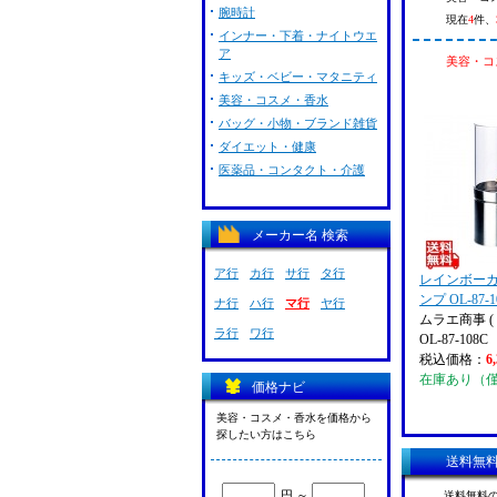
腕時計
現在
4
件、
インナー・下着・ナイトウエ
ア
美容・コス
キッズ・ベビー・マタニティ
美容・コスメ・香水
バッグ・小物・ブランド雑貨
ダイエット・健康
医薬品・コンタクト・介護
メーカー名 検索
ア行
カ行
サ行
タ行
レインボー
ンプ OL-87-
ナ行
ハ行
マ行
ヤ行
ムラエ商事 ( 
ラ行
ワ行
OL-87-108C
税込価格：
6
在庫あり（
価格ナビ
美容・コスメ・香水を価格から
探したい方はこちら
送料無
円 ～
送料無料