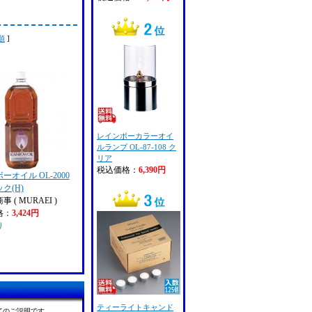
順
]
レインボーカラーオイ
ルランプ OL-87-108 ク
リア
税込価格：
6,390円
ーオイル OL-2000
ク(H)
 ( MURAEI )
格：
3,424円
り
ティーライトキャンド
てのご説明です。