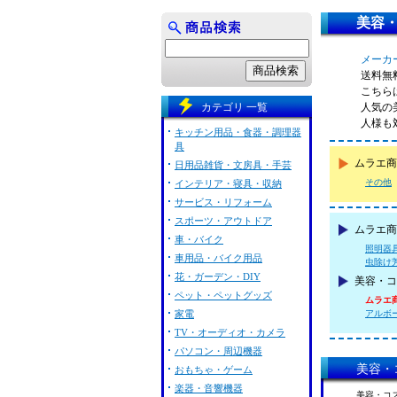
美容・
メーカー
送料無
こちらは
カテゴリ 一覧
人気の
人様も
キッチン用品・食器・調理器
具
ムラエ商
日用品雑貨・文房具・手芸
その他
インテリア・寝具・収納
サービス・リフォーム
スポーツ・アウトドア
ムラエ商事
車・バイク
照明器
車用品・バイク用品
虫除け
花・ガーデン・DIY
美容・コ
ペット・ペットグッズ
ムラエ商事
家電
アルボース
TV・オーディオ・カメラ
パソコン・周辺機器
美容・コ
おもちゃ・ゲーム
楽器・音響機器
美容・コス