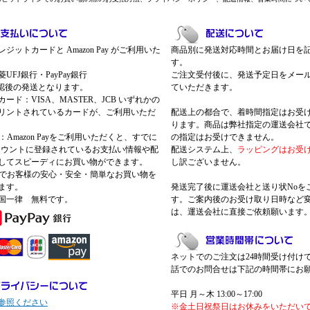
ジットカードと Amazon Pay がご利用いた
商品別に発送対応時間とお届け日を
す。
UFJ銀行・PayPay銀行
ご注文受付後に、発送予定日をメー
認後の発送となります。
ていただきます。
ード：VISA、MASTER、JCB いずれかの
リントされているカードが、ご利用いただ
配送上の都合で、着時間指定はお受
ります。商品は弊社指定の運送会社
Pay：Amazon Payをご利用いただくと、すでに
の指定はお受けできません。
nアカウントに登録されているお支払い情報や配
配送システム上、
ラッピングはお受
してスピーディにお買い物ができます。
し訳ございません。
 Payでお客様の安心・安全・簡単なお買い物を
ます。
発送完了後に運送会社と送り状Noを
国一律 無料です。
す。ご案内後のお受け取り日時など
は、運送会社に直接ご依頼願います
ネットでのご注文は24時間受け付け
話でのお問合せは下記の時間帯にお
平日 月～木 13:00～17:00
参照ください
※金土日祝祭日はお休みをいただい