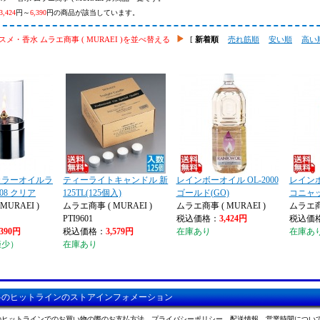
3,424
円～
6,390
円の商品が該当しています。
メ・香水 ムラエ商事 ( MURAEI )を並べ替える
[
新着順
売れ筋順
安い順
高い
カラーオイルラ
ティーライトキャンドル 新
レインボーオイル OL-2000
レインボ
108 クリア
125TL(125個入)
ゴールド(GO)
コニャッ
MURAEI )
ムラエ商事 ( MURAEI )
ムラエ商事 ( MURAEI )
ムラエ商事
PTI9601
税込価格：
3,424円
税込価
,390円
税込価格：
3,579円
在庫あり
在庫あ
僅少）
在庫あり
料のヒットラインのストアインフォメーション
のヒットラインでのお買い物の際のお支払方法、プライバシーポリシー、配送情報、営業時間につい