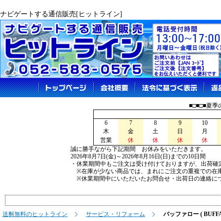
ナビゲートする通信販売[ヒットライン]
■□■□■夏
6
7
8
9
10
木
金
土
日
月
営業
休
休
休
休
誠に勝手ながら下記期間 お休みをいただきます。
2026年8月7日(金)～2026年8月16日(日)までの10日間
・休業期間中もご注文は受け付けておりますが、出荷確
※在庫が少ない商品では、まれにご注文の重複での在
※休業期間中にいただいたお問合せ・出荷日の連絡につ
送料無料のヒットライン
サービス・リフォーム
バッファロー ( BUFFA