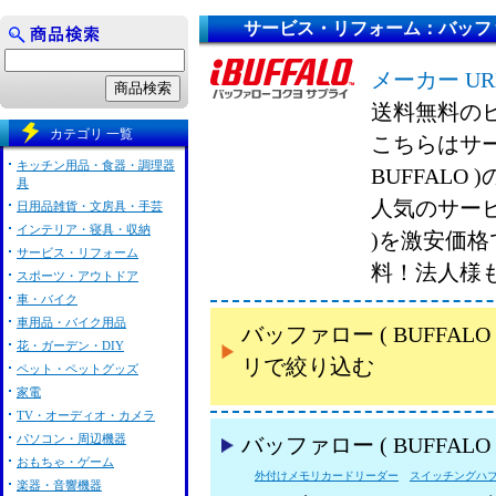
サービス・リフォーム：バッファロー
メーカー UR
送料無料の
カテゴリ 一覧
こちらはサー
キッチン用品・食器・調理器
BUFFALO
具
人気のサービ
日用品雑貨・文房具・手芸
インテリア・寝具・収納
)を激安価
サービス・リフォーム
料！法人様
スポーツ・アウトドア
車・バイク
車用品・バイク用品
バッファロー ( BUFF
花・ガーデン・DIY
リで絞り込む
ペット・ペットグッズ
家電
TV・オーディオ・カメラ
パソコン・周辺機器
バッファロー ( BUFFA
おもちゃ・ゲーム
外付けメモリカードリーダー
スイッチングハ
楽器・音響機器