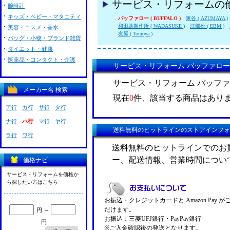
サービス・リフォームの
腕時計
キッズ・ベビー・マタニティ
バッファロー ( BUFFALO )
東谷 ( AZUMAYA )
和田助製作所 ( WADASUKE )
江部松 ( EBM )
美容・コスメ・香水
友屋 ( Tomoya )
バッグ・小物・ブランド雑貨
ダイエット・健康
医薬品・コンタクト・介護
サービス・リフォーム バッファロー ( 
サービス・リフォーム バッファロー
メーカー名 検索
現在
0
件、該当する商品はあり
ア行
カ行
サ行
タ行
ナ行
ハ行
マ行
ヤ行
送料無料のヒットラインのストアインフォ
ラ行
ワ行
送料無料のヒットラインでのお
ー、配送情報、営業時間につい
価格ナビ
サービス・リフォームを価格か
ら探したい方はこちら
お振込・クレジットカードと Amazon Pay 
だけます。
円 ～
お振込：三菱UFJ銀行・PayPay銀行
円
※ご入金確認後の発送となります。