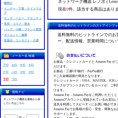
ネットワーク機器 レノボ ( Len
腕時計
現在
0
件、該当する商品はあり
インナー・下着・ナイトウエ
ア
キッズ・ベビー・マタニティ
美容・コスメ・香水
送料無料のヒットラインのストアインフォ
バッグ・小物・ブランド雑貨
送料無料のヒットラインでのお
ダイエット・健康
ー、配送情報、営業時間につい
医薬品・コンタクト・介護
メーカー名 検索
お振込・クレジットカードと Amazon Pay 
ア行
カ行
サ行
タ行
だけます。
お振込：三菱UFJ銀行・PayPay銀行
ナ行
ハ行
マ行
ヤ行
※ご入金確認後の発送となります。
ラ行
ワ行
クレジットカード：VISA、MASTER、JCB 
マークがプリントされているカードが、ご利
けます。
価格ナビ
Amazon Pay：Amazon Payをご利用いただ
ネットワーク機器を価格から探
Amazonアカウントに登録されているお支払
したい方はこちら
送先を利用してスピーディにお買い物ができ
Amazon Payでお客様の安心・安全・簡単な
サポートします。
円 ～