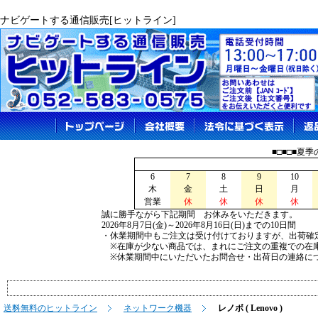
ナビゲートする通信販売[ヒットライン]
■□■□■夏
6
7
8
9
10
木
金
土
日
月
営業
休
休
休
休
誠に勝手ながら下記期間 お休みをいただきます。
2026年8月7日(金)～2026年8月16日(日)までの10日間
・休業期間中もご注文は受け付けておりますが、出荷確
※在庫が少ない商品では、まれにご注文の重複での在
※休業期間中にいただいたお問合せ・出荷日の連絡につ
送料無料のヒットライン
ネットワーク機器
レノボ ( Lenovo )