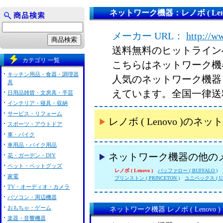
ネットワーク機器：レノボ ( Leno
メーカー URL：
http://w
送料無料のヒットライン
カテゴリ 一覧
こちらはネットワーク機器 レ
キッチン用品・食器・調理器
人気のネットワーク機器 レ
具
えています。全国一律送
日用品雑貨・文房具・手芸
インテリア・寝具・収納
サービス・リフォーム
レノボ ( Lenovo )
スポーツ・アウトドア
車・バイク
車用品・バイク用品
ネットワーク機器の他の
花・ガーデン・DIY
ペット・ペットグッズ
レノボ ( Lenovo )
バッファロー ( BUFFALO )
家電
プリンストン ( PRINCETON )
ユニペックス ( UNI
TV・オーディオ・カメラ
パソコン・周辺機器
おもちゃ・ゲーム
ネットワーク機器 レノボ ( Lenovo
楽器・音響機器