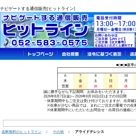
ナビゲートする通信販売[ヒットライン]
■□■□■夏
6
7
8
9
10
木
金
土
日
月
営業
休
休
休
休
誠に勝手ながら下記期間 お休みをいただきます。
2026年8月7日(金)～2026年8月16日(日)までの10日間
・休業期間中もご注文は受け付けておりますが、出荷確
※在庫が少ない商品では、まれにご注文の重複での在
※休業期間中にいただいたお問合せ・出荷日の連絡につ
送料無料のヒットライン
その他
アライドテレシス