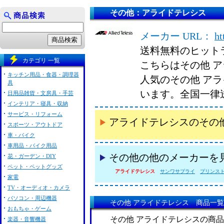
その他：アライドテレシス
メーカー URL：
ht
送料無料のヒット
カテゴリ 一覧
こちらはその他 
キッチン用品・食器・調理器
人気のその他 ア
具
います。全国一律
日用品雑貨・文房具・手芸
インテリア・寝具・収納
サービス・リフォーム
アライドテレシスのその
スポーツ・アウトドア
車・バイク
車用品・バイク用品
その他の他のメーカーを
花・ガーデン・DIY
ペット・ペットグッズ
アライドテレシス
サンワサプライ
プリンストン 
家電
TV・オーディオ・カメラ
パソコン・周辺機器
その他 アライドテレシス 商品一覧
おもちゃ・ゲーム
その他 アライドテレシスの商
楽器・音響機器