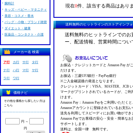
腕時計
現在
0
件、該当する商品はあり
キッズ・ベビー・マタニティ
美容・コスメ・香水
バッグ・小物・ブランド雑貨
送料無料のヒットラインのストアインフォ
ダイエット・健康
送料無料のヒットラインでのお
医薬品・コンタクト・介護
ー、配送情報、営業時間につい
メーカー名 検索
ア行
カ行
サ行
タ行
お振込・クレジットカードと Amazon Pay 
ナ行
ハ行
マ行
ヤ行
だけます。
お振込：三菱UFJ銀行・PayPay銀行
ラ行
ワ行
※ご入金確認後の発送となります。
クレジットカード：VISA、MASTER、JCB 
マークがプリントされているカードが、ご利
価格ナビ
けます。
その他を価格から探したい方は
Amazon Pay：Amazon Payをご利用いただ
こちら
Amazonアカウントに登録されているお支払
送先を利用してスピーディにお買い物ができ
Amazon Payでお客様の安心・安全・簡単な
円 ～
サポートします。
円
送料は、全国一律 無料です。