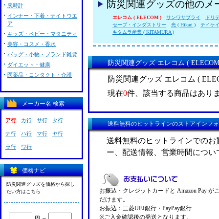
防災関連グッズの他のメ
腕時計
インナー・下着・ナイトウエ
エレコム ( ELECOM )
サンワサプライ
ドリテック
ア
セーブ・インダストリー
光 ( Hikari )
テイケイジ
キタムラ産業 ( KITAMURA )
キッズ・ベビー・マタニティ
美容・コスメ・香水
バッグ・小物・ブランド雑貨
防災関連グッズ エレコム ( ELECO
ダイエット・健康
医薬品・コンタクト・介護
防災関連グッズ エレコム ( EL
現在
0
件、該当する商品はあり
メーカー名 検索
ア行
カ行
サ行
タ行
送料無料のヒットラインのストアインフォ
ナ行
ハ行
マ行
ヤ行
送料無料のヒットラインでのお
ラ行
ワ行
ー、配送情報、営業時間につい
価格ナビ
防災関連グッズを価格から探し
お振込・クレジットカードと Amazon Pay 
たい方はこちら
だけます。
お振込：三菱UFJ銀行・PayPay銀行
※ご入金確認後の発送となります。
円 ～