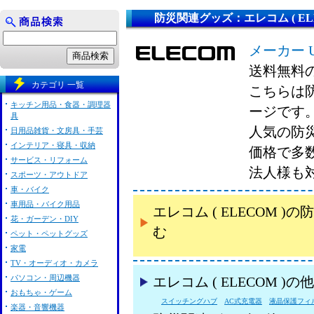
防災関連グッズ：エレコム ( ELE
メーカー 
送料無料
カテゴリ 一覧
こちらは防
キッチン用品・食器・調理器
ージです
具
人気の防災
日用品雑貨・文房具・手芸
インテリア・寝具・収納
価格で多
サービス・リフォーム
法人様も
スポーツ・アウトドア
車・バイク
車用品・バイク用品
エレコム ( ELECOM
花・ガーデン・DIY
む
ペット・ペットグッズ
家電
TV・オーディオ・カメラ
パソコン・周辺機器
エレコム ( ELECOM 
おもちゃ・ゲーム
スイッチングハブ
AC式充電器
液晶保護フィ
楽器・音響機器