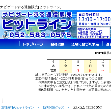
ナビゲートする通信販売[ヒットライン]
■□■□■夏
6
7
8
9
10
木
金
土
日
月
営業
休
休
休
休
誠に勝手ながら下記期間 お休みをいただきます。
2026年8月7日(金)～2026年8月16日(日)までの10日間
・休業期間中もご注文は受け付けておりますが、出荷確
※在庫が少ない商品では、まれにご注文の重複での在
※休業期間中にいただいたお問合せ・出荷日の連絡につ
送料無料のヒットライン
防災関連グッズ
エレコム ( ELECOM )