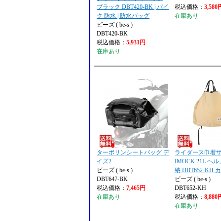
ブラック DBT420-BK | バイ
税込価格：
3,580
ク 防水 | 防水バッグ
在庫あり
ビーズ ( be-s )
DBT420-BK
税込価格：
5,931円
在庫あり
ターポリンシートバッグ デ
ライダース巾着
イズ2
IMOCK 21L 
ビーズ ( be-s )
納 DBT652-KH
DBT647-BK
ビーズ ( be-s )
税込価格：
7,465円
DBT652-KH
在庫あり
税込価格：
8,880
在庫あり