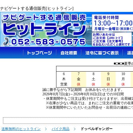
ナビゲートする通信販売[ヒットライン]
■□■□■夏
6
7
8
9
10
木
金
土
日
月
営業
休
休
休
休
誠に勝手ながら下記期間 お休みをいただきます。
2026年8月7日(金)～2026年8月16日(日)までの10日間
・休業期間中もご注文は受け付けておりますが、出荷確
※在庫が少ない商品では、まれにご注文の重複での在
※休業期間中にいただいたお問合せ・出荷日の連絡につ
送料無料のヒットライン
バイク用品
ドッペルギャンガー