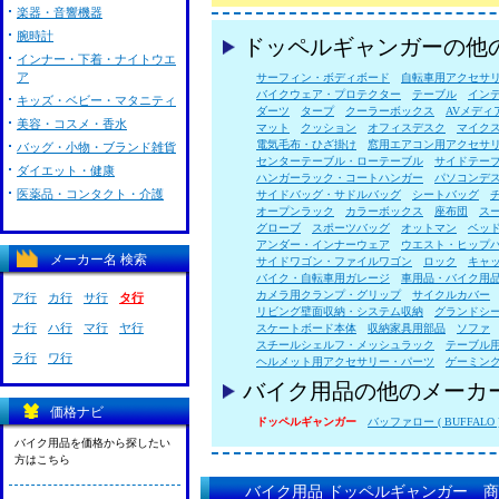
楽器・音響機器
腕時計
ドッペルギャンガーの他
インナー・下着・ナイトウエ
ア
サーフィン・ボディボード
自転車用アクセサ
バイクウェア・プロテクター
テーブル
イン
キッズ・ベビー・マタニティ
ダーツ
タープ
クーラーボックス
AVメディ
美容・コスメ・香水
マット
クッション
オフィスデスク
マイク
電気毛布・ひざ掛け
窓用エアコン用アクセサ
バッグ・小物・ブランド雑貨
センターテーブル・ローテーブル
サイドテー
ダイエット・健康
ハンガーラック・コートハンガー
パソコンデ
医薬品・コンタクト・介護
サイドバッグ・サドルバッグ
シートバッグ
オープンラック
カラーボックス
座布団
ス
グローブ
スポーツバッグ
オットマン
ベッ
アンダー・インナーウェア
ウエスト・ヒップ
メーカー名 検索
サイドワゴン・ファイルワゴン
ロック
キャ
バイク・自転車用ガレージ
車用品・バイク用
カメラ用クランプ・グリップ
サイクルカバー
ア行
カ行
サ行
タ行
リビング壁面収納・システム収納
グランドシ
ナ行
ハ行
マ行
ヤ行
スケートボード本体
収納家具用部品
ソファ
スチールシェルフ・メッシュラック
テーブル
ラ行
ワ行
ヘルメット用アクセサリー・パーツ
ゲーミン
バイク用品の他のメーカ
価格ナビ
ドッペルギャンガー
バッファロー ( BUFFALO 
バイク用品を価格から探したい
方はこちら
バイク用品 ドッペルギャンガー 