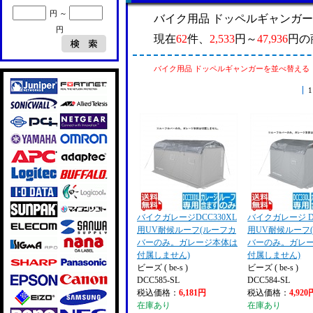
円 ～
バイク用品 ドッペルギャンガ
円
現在
62
件、
2,533
円～
47,936
円の
バイク用品 ドッペルギャンガーを並べ替える
1
バイクガレージDCC330XL
バイクガレージ DC
用UV耐候ルーフ(ルーフカ
用UV耐候ルーフ
バーのみ。ガレージ本体は
バーのみ。ガレ
付属しません)
付属しません)
ビーズ ( be-s )
ビーズ ( be-s )
DCC585-SL
DCC584-SL
税込価格：
6,181円
税込価格：
4,920
在庫あり
在庫あり