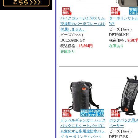
バイクガレージ2150スリム
ターポリンサド
交換用カバー※フレームは
WP
付属しません。
ビーズ ( be-s )
ビーズ ( be-s )
DBT606-KH
DCC539RR-GY
税込価格：
9,587
税込価格：
15,894円
在庫あり
在庫あり
ドッペルギャンガー バック
バックパック用
パックにもシートバッグに
ペーサー
も変化する多用途防水バッ
ビーズ ( be-s )
グ ターポリンデイパック
DBT617-BK