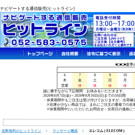
ナビゲートする通信販売[ヒットライン]
■□■□■夏
6
7
8
9
10
木
金
土
日
月
営業
休
休
休
休
誠に勝手ながら下記期間 お休みをいただきます。
2026年8月7日(金)～2026年8月16日(日)までの10日間
・休業期間中もご注文は受け付けておりますが、出荷確
※在庫が少ない商品では、まれにご注文の重複での在
※休業期間中にいただいたお問合せ・出荷日の連絡につ
送料無料のヒットライン
マッサージ機器
エレコム ( ELECOM )