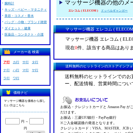
マッサージ機器の他のメ
腕時計
キッズ・ベビー・マタニティ
エレコム ( ELECOM )
ドッペルギャンガー
美容・コスメ・香水
バッグ・小物・ブランド雑貨
ダイエット・健康
マッサージ機器 エレコム ( ELECO
医薬品・コンタクト・介護
マッサージ機器 エレコム ( EL
現在
0
件、該当する商品はあり
メーカー名 検索
ア行
カ行
サ行
タ行
送料無料のヒットラインのストアインフォ
ナ行
ハ行
マ行
ヤ行
送料無料のヒットラインでのお
ラ行
ワ行
ー、配送情報、営業時間につい
価格ナビ
マッサージ機器を価格から探し
たい方はこちら
お振込・クレジットカードと Amazon Pay 
だけます。
お振込：三菱UFJ銀行・PayPay銀行
円 ～
※ご入金確認後の発送となります。
クレジットカード：VISA、MASTER、JCB 
円