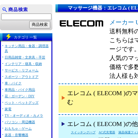
マッサージ機器：エレコム ( ELE
メーカー 
送料無料
カテゴリ 一覧
こちらはマ
キッチン用品・食器・調理器
ージです
具
人気のマッ
日用品雑貨・文房具・手芸
インテリア・寝具・収納
価格で多
サービス・リフォーム
法人様も
スポーツ・アウトドア
車・バイク
車用品・バイク用品
エレコム ( ELECOM
花・ガーデン・DIY
む
ペット・ペットグッズ
家電
TV・オーディオ・カメラ
パソコン・周辺機器
エレコム ( ELECOM 
おもちゃ・ゲーム
スイッチングハブ
AC式充電器
液晶保護フィ
楽器・音響機器