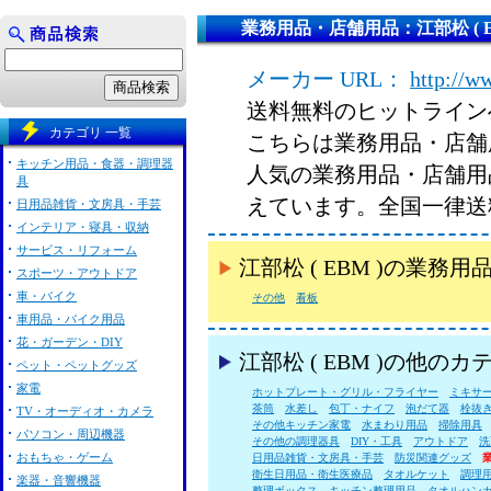
業務用品・店舗用品：江部松 ( E
メーカー URL：
http://w
送料無料のヒットライン
カテゴリ 一覧
こちらは業務用品・店舗用品
キッチン用品・食器・調理器
人気の業務用品・店舗用品 
具
えています。全国一律送
日用品雑貨・文房具・手芸
インテリア・寝具・収納
サービス・リフォーム
江部松 ( EBM )の業
スポーツ・アウトドア
車・バイク
その他
看板
車用品・バイク用品
花・ガーデン・DIY
江部松 ( EBM )の他の
ペット・ペットグッズ
家電
ホットプレート・グリル・フライヤー
ミキサ
茶筒
水差し
包丁・ナイフ
泡だて器
栓抜
TV・オーディオ・カメラ
その他キッチン家電
水まわり用品
掃除用具
パソコン・周辺機器
その他の調理器具
DIY・工具
アウトドア
洗
おもちゃ・ゲーム
日用品雑貨・文房具・手芸
防災関連グッズ
衛生日用品・衛生医療品
タオルケット
調理
楽器・音響機器
整理ボックス
キッチン整理用品
タオルハン