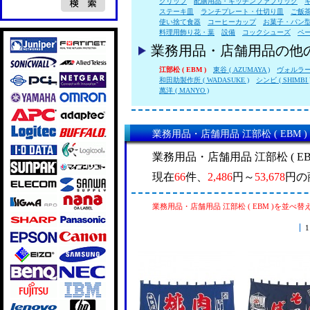
クリップ
配膳用品・キッチンファブリック
ステーキ皿
ランチプレート・仕切り皿
ご飯
使い捨て食器
コーヒーカップ
お菓子・パン
料理用飾り花・葉
設備
コックシューズ
ペ
業務用品・店舗用品の他
江部松 ( EBM )
東谷 ( AZUMAYA )
ヴォルラース 
和田助製作所 ( WADASUKE )
シンビ ( SHIMBI 
萬洋 ( MANYO )
業務用品・店舗用品 江部松 ( EBM 
業務用品・店舗用品 江部松 ( E
現在
66
件、
2,486
円～
53,678
円の
業務用品・店舗用品 江部松 ( EBM )を並べ替
1