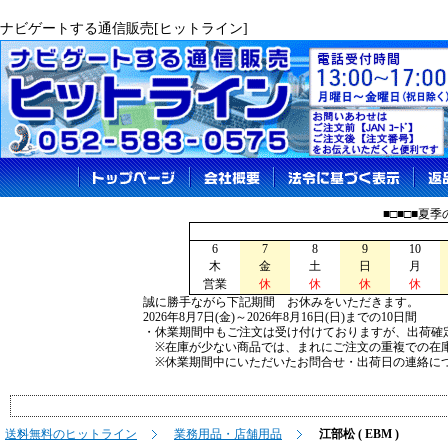
ナビゲートする通信販売[ヒットライン]
■□■□■夏
6
7
8
9
10
木
金
土
日
月
営業
休
休
休
休
誠に勝手ながら下記期間 お休みをいただきます。
2026年8月7日(金)～2026年8月16日(日)までの10日間
・休業期間中もご注文は受け付けておりますが、出荷確
※在庫が少ない商品では、まれにご注文の重複での在
※休業期間中にいただいたお問合せ・出荷日の連絡につ
送料無料のヒットライン
業務用品・店舗用品
江部松 ( EBM )