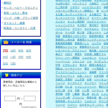
腕時計
そば切り包丁
ぺティナイフ
三徳包丁
パン
たこ焼き器
ミキサー
ハンドブレンダー
I
キッズ・ベビー・マタニティ
スモーキング用スタンド（喫煙台）
箸
ピッ
美容・コスメ・香水
まな板・カッティングボード
まな板立て
塩
バッグ・小物・ブランド雑貨
キッチンスケール
計量カップ
ピーラー（皮
ストロー
キッチン用洗剤
マルチクリーナー
ダイエット・健康
シャンパングラス
牛刀包丁
薄刃包丁
筋引
医薬品・コンタクト・介護
バースプーン
マドラー
カクテルピン
アイ
ボール
ケーキ型
絞り袋
三角コーナー
ふ
羽釜
厨房用オーガナイザー
厨房用作業台
業務用たこ焼き器
業務用ドリンクディスペン
メーカー名 検索
業務用厨房機器
業務用バット
コンテナ
給
業務用ユニフォーム
業務用ガスコンロ
テー
ア行
カ行
サ行
タ行
レターケース・デスクトレー
掲示板・コルク
傘立て
のぼり
箸置き
日本酒・焼酎グラス
ナ行
ハ行
マ行
ヤ行
ワイン・バー・酒用品
ミルクポット
ドリッ
ペッパーミル
ソルトミル
ミル
スパチュラ
ラ行
ワ行
竹串
ピザカッター
巻きす
調理小道具立て
回転台・ケーキクーラー
重石
パイ用器具
アイスクリームディッシャー
漬物樽
フリー
価格ナビ
ランチョンマット
お盆・トレー
お弁当箱
消臭剤・芳香剤
ゴム手袋
台車
バーベキュ
業務用品・店舗用品を価格から
フォーク
チーズナイフ
タンブラー
ワイン
探したい方はこちら
圧力鍋
のし台
トイレットペーパー
柄付ブ
おろし器
ざる
天板
パン型
パンマット
雪平鍋
寸胴
ご飯鍋
蒸し器
せいろ
しゃ
フォンデュ鍋
グリルパン
卵焼き器
鍋・フ
円 ～
保存容器・キャニスター
ミルセット
すりこ
円
フォーク
スプーン
おかずカップ・バラン