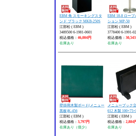
EBM 角 スモーキングスタ
EBM 18-8 ロ
ンド ブラック MKB-250S
ション MP-50
江部松 ( EBM )
江部松 ( EBM )
3489500 6-1981-0601
3778400 6-1991-0
税込価格：
46,004円
税込価格：
30,54
在庫あり
在庫あり
壁掛用木製ボード(メニュー
メニューブック立て
黒板)K-456
612 木製 100×75×
江部松 ( EBM )
江部松 ( EBM )
税込価格：
3,797円
税込価格：
2,884
在庫あり（僅少）
在庫あり