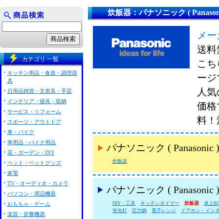
炊飯器：パナソニック ( Panasoni
メー
送料
カテゴリ 一覧
こちら
キッチン用品・食器・調理器
ージ
具
人気の
日用品雑貨・文房具・手芸
インテリア・寝具・収納
価格
サービス・リフォーム
料！
スポーツ・アウトドア
車・バイク
車用品・バイク用品
パナソニック ( Panas
花・ガーデン・DIY
炊飯器
ペット・ペットグッズ
家電
TV・オーディオ・カメラ
パナソニック ( Panason
パソコン・周辺機器
DIY・工具
キッチンタイマー
炊飯器
卓上I
おもちゃ・ゲーム
蛍光灯
圧力鍋
電子レンジ
ドアホン・イン
楽器・音響機器