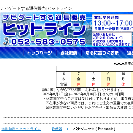
ナビゲートする通信販売[ヒットライン]
■□■□■夏
6
7
8
9
10
木
金
土
日
月
営業
休
休
休
休
誠に勝手ながら下記期間 お休みをいただきます。
2026年8月7日(金)～2026年8月16日(日)までの10日間
・休業期間中もご注文は受け付けておりますが、出荷確
※在庫が少ない商品では、まれにご注文の重複での在
※休業期間中にいただいたお問合せ・出荷日の連絡につ
送料無料のヒットライン
炊飯器
パナソニック ( Panasonic )