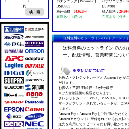
パナソニック ( Panasonic )
パナソニック ( Pana
円
DSIU701
DSIV901
税込価格：
64,625円
税込価格：
29,80
在庫あり（僅少）
在庫あり（僅少
送料無料のヒットラインのストアインフォ
送料無料のヒットラインでのお
ー、配送情報、営業時間につい
お振込・クレジットカードと Amazon Pay 
だけます。
お振込：三菱UFJ銀行・PayPay銀行
※ご入金確認後の発送となります。
クレジットカード：VISA、MASTER、JCB 
マークがプリントされているカードが、ご利
けます。
Amazon Pay：Amazon Payをご利用いただ
Amazonアカウントに登録されているお支払
送先を利用してスピーディにお買い物ができ