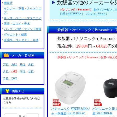
炊飯器の他のメーカーを
腕時計
インナー・下着・ナイトウエ
パナソニック ( Panasonic )
象印マホービン ( ZOJ
ア
熱研 ( NETSUKEN )
リンナイ ( Rinnai )
キッズ・ベビー・マタニティ
美容・コスメ・香水
バッグ・小物・ブランド雑貨
炊飯器 パナソニック ( Panasonic 
ダイエット・健康
炊飯器 パナソニック ( Panason
医薬品・コンタクト・介護
現在
2
件、
29,804
円～
64,625
円の
メーカー名 検索
炊飯器 パナソニック ( Panasonic )を並べ替え
ア行
カ行
サ行
タ行
ナ行
ハ行
マ行
ヤ行
ラ行
ワ行
価格ナビ
炊飯器を価格から探したい方は
こちら
パナソニック 可変圧力IHジ
パナソニック I
ャー炊飯器 SR-M10B-W
器 SR-H10B-K
円 ～