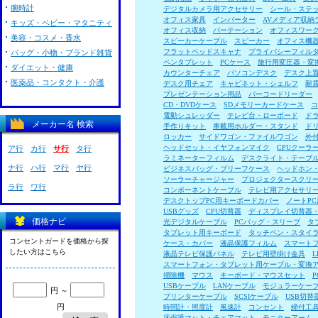
腕時計
デジタルカメラ用アクセサリー
シール・ステ
オフィス家具
インバーター
AVメディア収納
キッズ・ベビー・マタニティ
オフィス収納
パーテーション
オフィスワー
美容・コスメ・香水
スピーカーケーブル
スピーカー
オフィス機
フラットベッドスキャナ
プライバシーフィル
バッグ・小物・ブランド雑貨
ペンタブレット
PCケース
旅行用変圧器・変
ダイエット・健康
カウンターチェア
パソコンデスク
デスク上
医薬品・コンタクト・介護
デスク用チェア
キャビネット・シェルフ
耐
プレゼンテーション用品
バーコードリーダー
CD・DVDケース
SDメモリーカードケース
コ
電動シュレッダー
テレビ台・ローボード
ド
メーカー名 検索
手作りキット
車載用ホルダー・スタンド
ド
ロッカー
サイドワゴン・ファイルワゴン
外
ヘッドセット・イヤフォンマイク
CPUクーラ
ア行
カ行
サ行
タ行
ラミネーターフィルム
デスクライト・テーブ
ナ行
ハ行
マ行
ヤ行
ビジネスバッグ・ブリーフケース
ヘッドホン
ソーラーチャージャー
プロジェクタースクリ
ラ行
ワ行
コンポーネントケーブル
テレビ用アクセサリ
デスクトップPC用キーボードカバー
ノートP
USBグッズ
CPU切替器
ディスプレイ切替器
価格ナビ
光デジタルケーブル
PCバッグ・スリーブ
タ
タブレット用キーボード
タッチペン・スタイ
コンセントガードを価格から探
ケース・カバー
液晶保護フィルム
スマート
したい方はこちら
液晶テレビ保護パネル
テレビ用壁掛け金具
スマートフォン・タブレット用ケーブル・変換
掃除機
マウス
キーボード・マウスセット
USBケーブル
LANケーブル
モジュラーケー
円 ～
プリンターケーブル
SCSIケーブル
USB切替
円
時間計・照度計
風速計
コンセント
締付工
床保護マット・チェアマット
モニターアーム