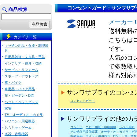
コンセントガード：サンワサプ
メーカー 
送料無料
カテゴリ 一覧
こちらは
キッチン用品・食器・調理器
です。
具
人気のコ
日用品雑貨・文房具・手芸
インテリア・寝具・収納
で多数取
サービス・リフォーム
様も対応
スポーツ・アウトドア
車・バイク
車用品・バイク用品
サンワサプライのコンセ
花・ガーデン・DIY
コンセントガード
ペット・ペットグッズ
家電
TV・オーディオ・カメラ
サンワサプライの他のカ
パソコン・周辺機器
コンテナ
コピー用紙・印刷用紙
ラベル用紙
おもちゃ・ゲーム
その他住宅設備家電
オーディオ
カメラ・ビ
楽器・音響機器
収納用品
ライト・照明器具
DIY・工具
文房