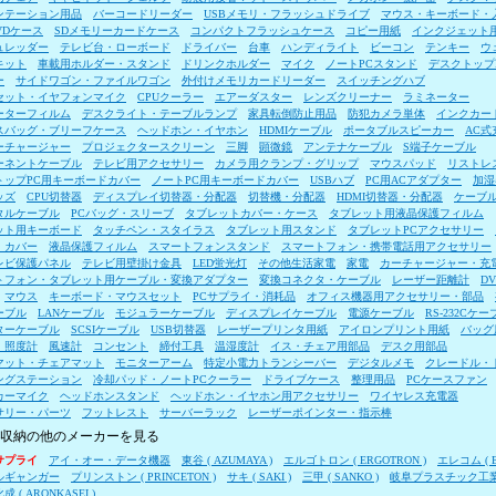
ンテーション用品
バーコードリーダー
USBメモリ・フラッシュドライブ
マウス・キーボード・
VDケース
SDメモリーカードケース
コンパクトフラッシュケース
コピー用紙
インクジェット
ュレッダー
テレビ台・ローボード
ドライバー
台車
ハンディライト
ビーコン
テンキー
ウ
キット
車載用ホルダー・スタンド
ドリンクホルダー
マイク
ノートPCスタンド
デスクトップ
ー
サイドワゴン・ファイルワゴン
外付けメモリカードリーダー
スイッチングハブ
セット・イヤフォンマイク
CPUクーラー
エアーダスター
レンズクリーナー
ラミネーター
ーターフィルム
デスクライト・テーブルランプ
家具転倒防止用品
防犯カメラ単体
インクカー
スバッグ・ブリーフケース
ヘッドホン・イヤホン
HDMIケーブル
ポータブルスピーカー
AC式
ーチャージャー
プロジェクタースクリーン
三脚
顕微鏡
アンテナケーブル
S端子ケーブル
ーネントケーブル
テレビ用アクセサリー
カメラ用クランプ・グリップ
マウスパッド
リストレ
トップPC用キーボードカバー
ノートPC用キーボードカバー
USBハブ
PC用ACアダプター
加湿
ッズ
CPU切替器
ディスプレイ切替器・分配器
切替機・分配器
HDMI切替器・分配器
ケーブ
タルケーブル
PCバッグ・スリーブ
タブレットカバー・ケース
タブレット用液晶保護フィルム
ット用キーボード
タッチペン・スタイラス
タブレット用スタンド
タブレットPCアクセサリー
・カバー
液晶保護フィルム
スマートフォンスタンド
スマートフォン・携帯電話用アクセサリー
レビ保護パネル
テレビ用壁掛け金具
LED蛍光灯
その他生活家電
家電
カーチャージャー・充
トフォン・タブレット用ケーブル・変換アダプター
変換コネクタ・ケーブル
レーザー距離計
D
マウス
キーボード・マウスセット
PCサプライ・消耗品
オフィス機器用アクセサリー・部品
ーブル
LANケーブル
モジュラーケーブル
ディスプレイケーブル
電源ケーブル
RS-232Cケー
ターケーブル
SCSIケーブル
USB切替器
レーザープリンタ用紙
アイロンプリント用紙
バッグ
・照度計
風速計
コンセント
締付工具
温湿度計
イス・チェア用部品
デスク用部品
マット・チェアマット
モニターアーム
特定小電力トランシーバー
デジタルメモ
クレードル・
ングステーション
冷却パッド・ノートPCクーラー
ドライブケース
整理用品
PCケースファン
カーマイク
ヘッドホンスタンド
ヘッドホン・イヤホン用アクセサリー
ワイヤレス充電器
サリー・パーツ
フットレスト
サーバーラック
レーザーポインター・指示棒
収納の他のメーカーを見る
サプライ
アイ・オー・データ機器
東谷 ( AZUMAYA )
エルゴトロン ( ERGOTRON )
エレコム ( E
ルギャンガー
プリンストン ( PRINCETON )
サキ ( SAKI )
三甲 ( SANKO )
岐阜プラスチック工
 ( ARONKASEI )