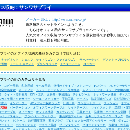
ィス収納：サンワサプライ
メーカー URL：
http://www.sanwa.co.jp/
送料無料のヒットラインへようこそ。
こちらはオフィス収納 サンワサプライのページです。
人気のオフィス収納 サンワサプライを激安価格で多数取り揃えて
料無料！法人様も対応可能。
プライのオフィス収納の商品をカテゴリで絞り込む
キャビネット・シェルフ
サイドワゴン・ファイルワゴン
サーバーラック
デスクトップPCラッ
上置棚
ノートPCスタンド
プリンタラック
モニターアーム
ロッカー
プライの他のカテゴリを見る
ナ
コピー用紙・印刷用紙
ラベル用紙
外付けドライブ・ストレージ
PCパーツ
PCアクセサリ
住宅設備家電
オーディオ
カメラ・ビデオカメラ・光学機器
カメラ・ビデオカメラ・光学機器用
品
ライト・照明器具
DIY・工具
文房具・事務用品
テレビゲーム
ネットワーク機器
ディス
ルカメラ用アクセサリー
シール・ステッカー
手動工具
テーブル
防災関連グッズ
防犯関連グ
ス家具
インバーター
AVメディア収納ラック
計測工具
コンセントガード
クッション
オフィ
ス収納
パーテーション
オフィスワークテーブル
サイドテーブル
マイクスタンド
温度計・湿
カーケーブル
スピーカー
オフィス機器
カメラバッグ
工具セット
発電機・ポータブル電源
トベッドスキャナ
プライバシーフィルター
液晶保護フィルム
セキュリティワイヤーロック
O
ブレット
PCケース
旅行用変圧器・変換プラグ
プロジェクター用アクセサリー
一脚
ダイニン
ターチェア
パソコンデスク
デスク上置棚
プリンタラック
プロジェクター台
作業灯・投光器
用チェア
キャビネット・シェルフ
耐震用接着マット・ストッパー
メガホン・拡声器
デスクマ