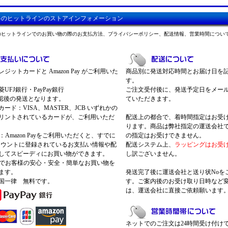
料のヒットラインのストアインフォメーション
のヒットラインでのお買い物の際のお支払方法、プライバシーポリシー、配送情報、営業時間につい
ジットカードと Amazon Pay がご利用いた
商品別に発送対応時間とお届け日を
す。
UFJ銀行・PayPay銀行
ご注文受付後に、発送予定日をメー
認後の発送となります。
ていただきます。
ード：VISA、MASTER、JCB いずれかの
リントされているカードが、ご利用いただ
配送上の都合で、着時間指定はお受
ります。商品は弊社指定の運送会社
Pay：Amazon Payをご利用いただくと、すでに
の指定はお受けできません。
nアカウントに登録されているお支払い情報や配
配送システム上、
ラッピングはお受
してスピーディにお買い物ができます。
し訳ございません。
 Payでお客様の安心・安全・簡単なお買い物を
ます。
発送完了後に運送会社と送り状Noを
国一律 無料です。
す。ご案内後のお受け取り日時など
は、運送会社に直接ご依頼願います
ネットでのご注文は24時間受け付け