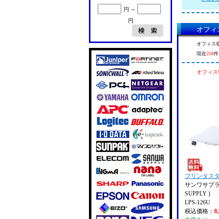
円 ～
円
オフィ
オフィス
現在
258
件
オフィス
プリンタスタン
サンワサプライ
SUPPLY )
LPS-126U
税込価格：
8