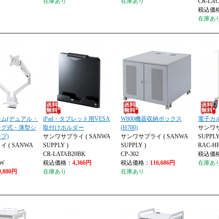
在庫あり
在庫あり
CR-LAC
税込価
在庫あ
ム(デュアル・
iPad・タブレット用VESA
W800機器収納ボックス
電子カ
ング式・薄型シ
取付けホルダー
(H700)
サンワサ
プ)
サンワサプライ ( SANWA
サンワサプライ ( SANWA
SUPPLY
 ( SANWA
SUPPLY )
SUPPLY )
RAC-H
CR-LATAB20BK
CP-302
税込価
3W
税込価格：
4,366円
税込価格：
116,686円
在庫あ
9,800円
在庫あり
在庫あり