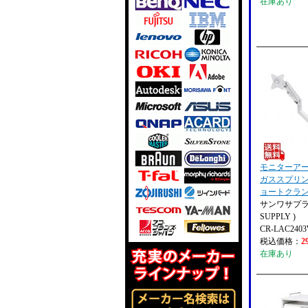
在庫あり
モニターアー
ガススプリ
ョートクラン
サンワサプライ
SUPPLY )
CR-LAC240
税込価格：
2
在庫あり