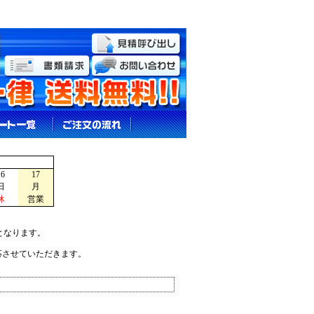
16
17
日
月
休
営業
となります。
応させていただきます。