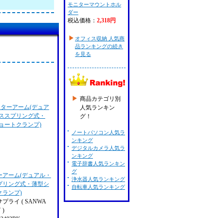
モニターマウントホル
ダー
税込価格：
2,318円
オフィス収納 人気商
品ランキングの続き
を見る
商品カテゴリ別
人気ランキン
グ！
ノートパソコン人気ラ
ンキング
デジタルカメラ人気ラ
ンキング
電子辞書人気ランキン
グ
ーアーム(デュアル・
浄水器人気ランキング
プリング式・薄型シ
自転車人気ランキング
クランプ)
プライ ( SANWA
 )