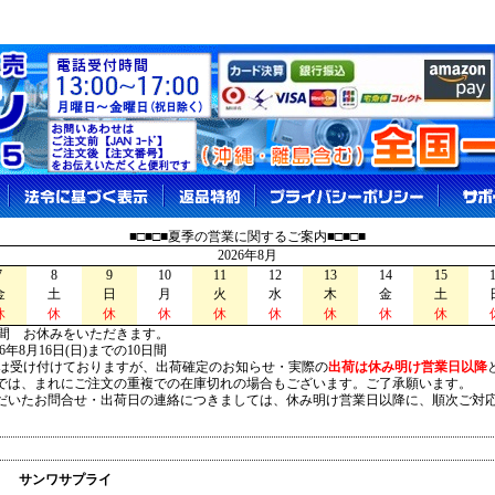
■□■□■夏季の営業に関するご案内■□■□■
2026年8月
7
8
9
10
11
12
13
14
15
金
土
日
月
火
水
木
金
土
休
休
休
休
休
休
休
休
休
間 お休みをいただきます。
026年8月16日(日)までの10日間
は受け付けておりますが、出荷確定のお知らせ・実際の
出荷は休み明け営業日以降
は、まれにご注文の重複での在庫切れの場合もございます。ご了承願います。
いたお問合せ・出荷日の連絡につきましては、休み明け営業日以降に、順次ご対
サンワサプライ