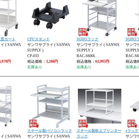
設置カート
CPUスタンド
SOHOラック
SOHO
 ( SANWA
サンワサプライ ( SANWA
サンワサプライ ( SANWA
サンワサ
SUPPLY )
SUPPLY )
SUPPLY
CP-033
RAC-S600L
RAC-S
3,979円
税込価格：
3,208円
税込価格：
61,995円
税込価
在庫あり
在庫あり
在庫あ
スチール製パソコンラック
スチール製机上プリンター
eラッ
 ( SANWA
サンワサプライ ( SANWA
ラック
サンワサ