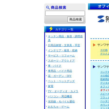
オフ
カテゴリ 一覧
キッチン用品・食器・調理器
具
サンワサ
日用品雑貨・文房具・手芸
その他
インテリア・寝具・収納
デスク
サービス・リフォーム
スポーツ・アウトドア
車・バイク
サンワサ
車用品・バイク用品
コンテ
その他
花・ガーデン・DIY
収納用
ペット・ペットグッズ
デジタ
家電
オフィ
オフィ
TV・オーディオ・カメラ
スピー
パソコン・周辺機器
フラッ
ペンタ
光回線・モバイル通信
カウン
おもちゃ・ゲーム
デスク