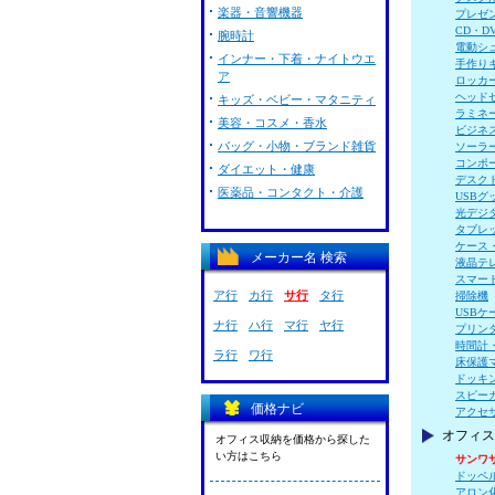
楽器・音響機器
プレゼ
CD・D
腕時計
電動シ
インナー・下着・ナイトウエ
手作り
ア
ロッカ
ヘッド
キッズ・ベビー・マタニティ
ラミネ
美容・コスメ・香水
ビジネ
バッグ・小物・ブランド雑貨
ソーラ
コンポ
ダイエット・健康
デスク
医薬品・コンタクト・介護
USBグ
光デジ
タブレ
ケース
メーカー名 検索
液晶テ
スマー
ア行
カ行
サ行
タ行
掃除機
USBケ
ナ行
ハ行
マ行
ヤ行
プリン
時間計
ラ行
ワ行
床保護
ドッキ
スピー
価格ナビ
アクセ
オフィス
オフィス収納を価格から探した
い方はこちら
サンワ
ドッペ
アロン化成