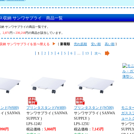
ス収納 サンワサプライ 商品一覧
収納 サンワサプライの商品一覧です。
、
2,871
円～
230,218
円の商品が該当しています。
収納 サンワサプライを並べ替える
[
新着順
売れ筋順
安い順
高い順
]
1
2
3
4
5
6
…
13
次へ
ド(W600)
プリンタスタンド(W400)
プリンタスタンド(W500)
モニタ
 ( SANWA
サンワサプライ ( SANWA
サンワサプライ ( SANWA
ガスス
SUPPLY )
SUPPLY )
ョート
LPS-124U
LPS-125U
サンワサ
,990円
税込価格：
5,860円
税込価格：
7,145円
SUPPLY