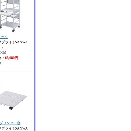
ラック
プライ ( SANWA
 )
600M
格：
68,980円
り
クプリンター台
プライ ( SANWA