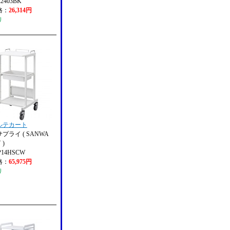
2403BK
格：
26,314円
り
ルテカート
プライ ( SANWA
 )
P14HSCW
格：
65,975円
り