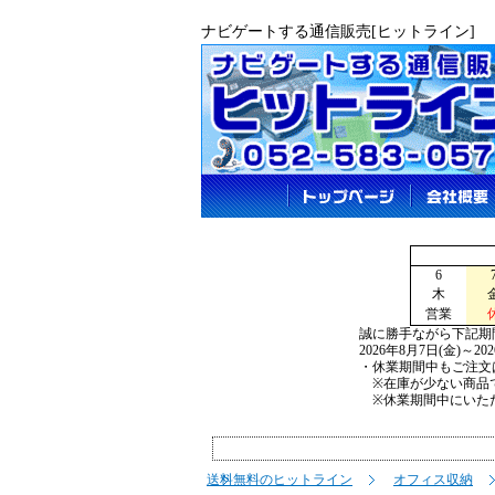
ナビゲートする通信販売[ヒットライン]
6
木
営業
誠に勝手ながら下記期
2026年8月7日(金)～2
・休業期間中もご注文
※在庫が少ない商品で
※休業期間中にいただ
送料無料のヒットライン
オフィス収納