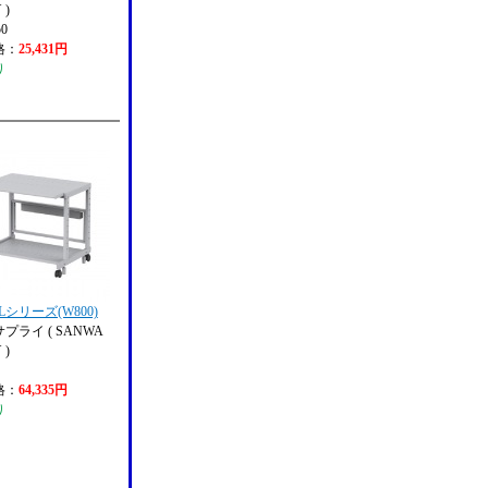
 )
50
格：
25,431円
り
Lシリーズ(W800)
プライ ( SANWA
 )
格：
64,335円
り