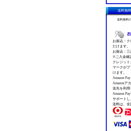
送料無
送料無料
お振込・クレ
だけます。
お振込：三菱
※ご入金確
クレジットカ
マークがプ
けます。
Amazon 
Amazo
送先を利用
Amazon
サポートし
送料は、全