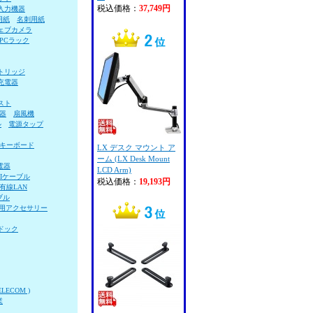
税込価格：
37,749円
入力機器
用紙
名刺用紙
ェブカメラ
PCラック
トリッジ
充電器
スト
器
扇風機
ル
電源タップ
キーボード
LX デスク マウント ア
ーム (LX Desk Mount
電器
LCD Arm)
VIケーブル
税込価格：
19,193円
有線LAN
ブル
用アクセサリー
ドック
LECOM )
業