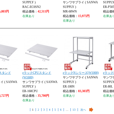
SUPPLY )
サンワサプライ ( SANWA
SUPPLY
RAC-EC6SN2
SUPPLY )
ER-P50
5,803円
税込価格：
42,511円
MR-68WN
税込価
在庫あり
税込価格：
15,975円
在庫あ
在庫あり
Uスタンド
eラックCPUスタンド
eラックNシリーズ(W1000)
eラック
(W1600)
サンワサプライ ( SANWA
サンワサ
 ( SANWA
サンワサプライ ( SANWA
SUPPLY )
SUPPLY
SUPPLY )
ER-100N
ER-80L
ER-160CPU
税込価格：
83,383円
税込価
8,727円
税込価格：
35,700円
在庫あり
在庫あ
在庫あり
1
2
3
4
5
6
…
13
次へ