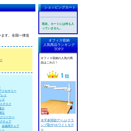
ショッピングカート
現在、カートには何も入
っていません。
います。全国一律送
オフィス収納
人気商品ランキング
TOP3!
オフィス収納の人気の商
ク
品はこれだ！
ー
アクセサリー
プレイ
ッズ
スデスク
度計
脚立
Aクリーナー
水平多関節アーム(クラ
グチェア
ンプ取付)ホワイトモデ
会議用チェア
ル
ット