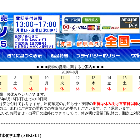
■□■□■夏季の営業に関するご案内■□■□■
2026年8月
7
8
9
10
11
12
13
14
15
金
土
日
月
火
水
木
金
土
休
休
休
休
休
休
休
休
休
間 お休みをいただきます。
026年8月16日(日)までの10日間
は受け付けておりますが、出荷確定のお知らせ・実際の
出荷は休み明け営業日以降
は、まれにご注文の重複での在庫切れの場合もございます。ご了承願います。
いたお問合せ・出荷日の連絡につきましては、休み明け営業日以降に、順次ご対
積水化学工業 ( SEKISUI )