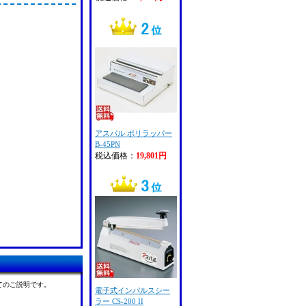
アスパル ポリラッパー
B-45PN
税込価格：
19,801円
てのご説明です。
電子式インパルスシー
ラー CS-200 II