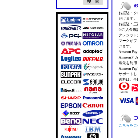
お振込・クレ
だけます。
お振込：三菱
※ご入金確
クレジットカ
マークがプ
けます。
Amazon 
Amazo
送先を利用
Amazon
サポートし
送料は、全
こちらをご