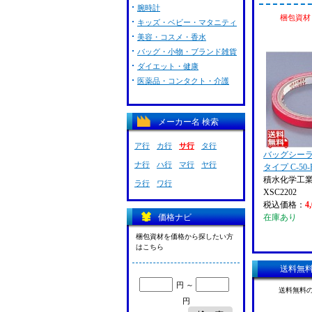
腕時計
梱包資材 
キッズ・ベビー・マタニティ
美容・コスメ・香水
バッグ・小物・ブランド雑貨
ダイエット・健康
医薬品・コンタクト・介護
メーカー名 検索
ア行
カ行
サ行
タ行
バッグシーラ
ナ行
ハ行
マ行
ヤ行
タイプ C-50-
積水化学工業 ( 
ラ行
ワ行
XSC2202
税込価格：
4
価格ナビ
在庫あり
梱包資材を価格から探したい方
はこちら
送料無
円 ～
送料無料
円