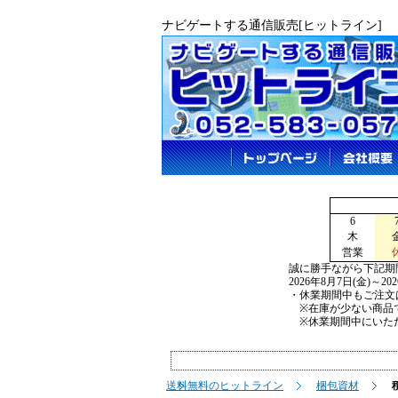
ナビゲートする通信販売[ヒットライン]
6
木
営業
誠に勝手ながら下記期
2026年8月7日(金)～2
・休業期間中もご注文
※在庫が少ない商品で
※休業期間中にいただ
送料無料のヒットライン
梱包資材