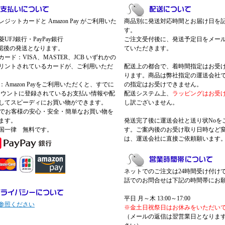
ジットカードと Amazon Pay がご利用いた
商品別に発送対応時間とお届け日を
す。
UFJ銀行・PayPay銀行
ご注文受付後に、発送予定日をメー
認後の発送となります。
ていただきます。
ード：VISA、MASTER、JCB いずれかの
リントされているカードが、ご利用いただ
配送上の都合で、着時間指定はお受
ります。商品は弊社指定の運送会社
Pay：Amazon Payをご利用いただくと、すでに
の指定はお受けできません。
nアカウントに登録されているお支払い情報や配
配送システム上、
ラッピングはお受
してスピーディにお買い物ができます。
し訳ございません。
 Payでお客様の安心・安全・簡単なお買い物を
ます。
発送完了後に運送会社と送り状Noを
国一律 無料です。
す。ご案内後のお受け取り日時など
は、運送会社に直接ご依頼願います
ネットでのご注文は24時間受け付け
話でのお問合せは下記の時間帯にお
平日 月～木 13:00～17:00
参照ください
※金土日祝祭日はお休みをいただい
（メールの返信は翌営業日となりま