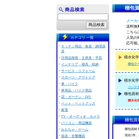
梱包資材
メーカー
送料無
こちらは
カテゴリ 一覧
人気の
応可能
キッチン用品・食器・調理器
具
積水化学
日用品雑貨・文房具・手芸
梱包テ
インテリア・寝具・収納
サービス・リフォーム
スポーツ・アウトドア
積水化学工
車・バイク
コンテ
車用品・バイク用品
梱包資材
花・ガーデン・DIY
積水化学工
ペット・ペットグッズ
家電
TV・オーディオ・カメラ
梱包資材
パソコン・周辺機器
梱包資材 積
おもちゃ・ゲーム
現在
1
件、
楽器・音響機器