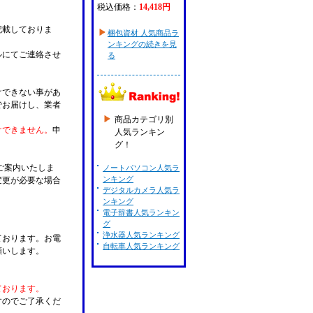
税込価格：
14,418円
記載しておりま
梱包資材 人気商品ラ
ンキングの続きを見
ルにてご連絡させ
る
けできない事があ
でお届けし、業者
商品カテゴリ別
けできません。
申
人気ランキン
グ！
ご案内いたしま
ノートパソコン人気ラ
ンキング
変更が必要な場合
デジタルカメラ人気ラ
。
ンキング
電子辞書人気ランキン
グ
浄水器人気ランキング
ております。お電
自転車人気ランキング
願いします。
ております。
すのでご了承くだ