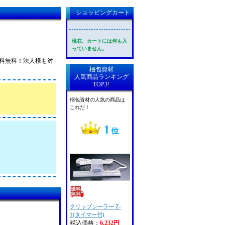
ショッピングカート
現在、カートには何も入
っていません。
律送料無料！法人様も対
梱包資材
人気商品ランキング
TOP3!
梱包資材の人気の商品は
これだ！
クリップシーラー Z-
1(タイマー付)
税込価格：
6,232円