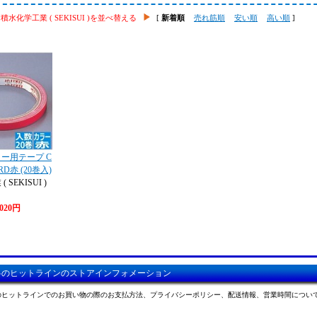
積水化学工業 ( SEKISUI )を並べ替える
[
新着順
売れ筋順
安い順
高い順
]
ー用テープ C
RD赤 (20巻入)
SEKISUI )
,020円
料のヒットラインのストアインフォメーション
のヒットラインでのお買い物の際のお支払方法、プライバシーポリシー、配送情報、営業時間につい