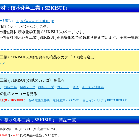
：積水化学工業 ( SEKISUI )
 URL：
https://www.sekisui.co.jp/
料のヒットラインへようこそ。
梱包資材 積水化学工業 ( SEKISUI )のページです。
梱包資材 積水化学工業 ( SEKISUI )を激安価格で多数取り揃えています。全国一
。
工業 ( SEKISUI )の梱包資材の商品をカテゴリで絞り込む
ープ
業 ( SEKISUI )の他のカテゴリを見る
ナ
掃除用具
粘着テープ
梱包テープ
コンテナ
ざる
キッチン消耗品
の他のメーカーを見る
業 ( SEKISUI )
石崎電機製作所
朝日産業 ( ASAHI )
富士インパルス ( FUJIIMPULSE )
 積水化学工業 ( SEKISUI ) 商品一覧
水化学工業 ( SEKISUI )の商品一覧です。
4,020
円～
4,020
円の商品が該当しています。