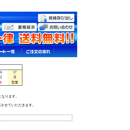
16
17
日
月
休
営業
となります。
応させていただきます。