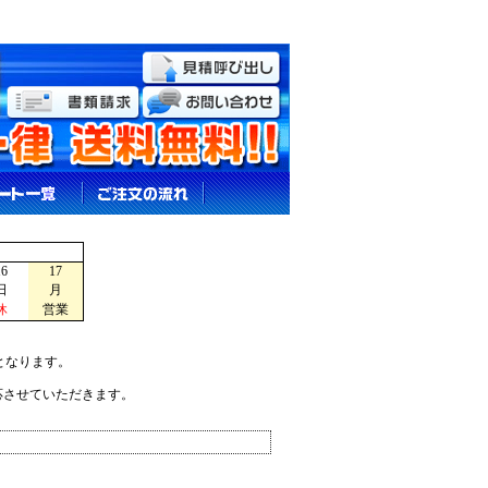
16
17
日
月
休
営業
となります。
応させていただきます。