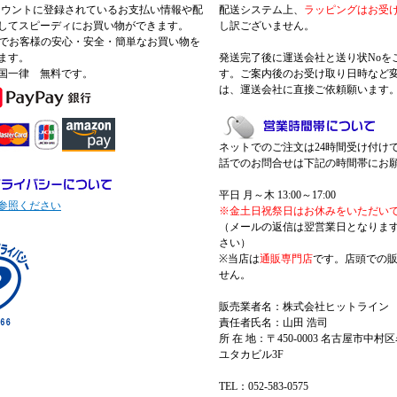
nアカウントに登録されているお支払い情報や配
配送システム上、
ラッピングはお受
してスピーディにお買い物ができます。
し訳ございません。
 Payでお客様の安心・安全・簡単なお買い物を
ます。
発送完了後に運送会社と送り状Noを
国一律 無料です。
す。ご案内後のお受け取り日時など
は、運送会社に直接ご依頼願います
ネットでのご注文は24時間受け付け
話でのお問合せは下記の時間帯にお
平日 月～木 13:00～17:00
参照ください
※金土日祝祭日はお休みをいただい
（メールの返信は翌営業日となりま
さい）
※当店は
通販専門店
です。店頭での
せん。
販売業者名：株式会社ヒットライン
責任者氏名：山田 浩司
所 在 地：〒450-0003 名古屋市中村区
ユタカビル3F
TEL：052-583-0575