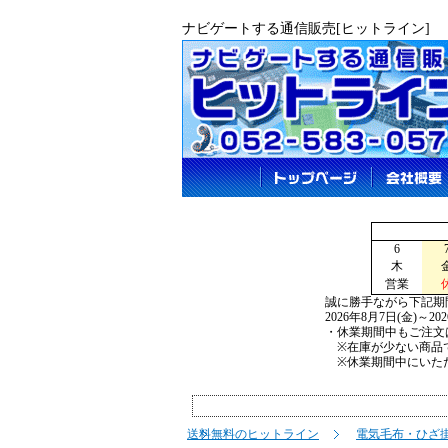
ナビゲートする通信販売[ヒットライン]
6
木
営業
誠に勝手ながら下記期
2026年8月7日(金)～2
・休業期間中もご注文
※在庫が少ない商品で
※休業期間中にいただ
送料無料のヒットライン
電気毛布・ひざ