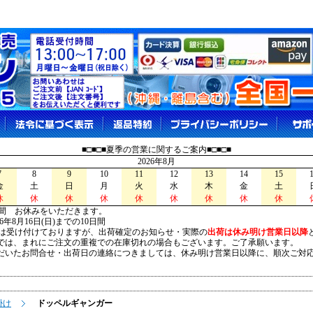
■□■□■夏季の営業に関するご案内■□■□■
2026年8月
7
8
9
10
11
12
13
14
15
金
土
日
月
火
水
木
金
土
休
休
休
休
休
休
休
休
休
間 お休みをいただきます。
026年8月16日(日)までの10日間
は受け付けておりますが、出荷確定のお知らせ・実際の
出荷は休み明け営業日以降
は、まれにご注文の重複での在庫切れの場合もございます。ご了承願います。
いたお問合せ・出荷日の連絡につきましては、休み明け営業日以降に、順次ご対
掛け
ドッペルギャンガー