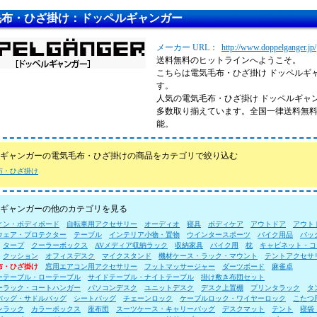
毛布・ひざ掛け：ドッペルギャンガー
メーカー URL：
http://www.doppelganger.jp/
送料無料のヒットラインへようこそ。
こちらは電気毛布・ひざ掛け ドッペルギ
す。
人気の電気毛布・ひざ掛け ドッペルギャ
多数取り揃えています。全国一律送料無
能。
ギャンガーの電気毛布・ひざ掛けの商品をカテゴリで絞り込む
布・ひざ掛け
ギャンガーの他のカテゴリを見る
ィン・ボディボード
自転車用アクセサリー
オーディオ
寝具
ボディケア
アウトドア
アウト
ウェア・プロテクター
テーブル
インテリア小物・置物
ウインタースポーツ
バイク用品
バッ
タープ
クーラーボックス
AVメディア収納ラック
収納家具
バイク用
枕
キャビネット・コ
クッション
オフィスデスク
マイクスタンド
機材ケース・ラック・マウント
テントアクセサ
布・ひざ掛け
窓用エアコン用アクセサリー
フットマッサージャー
ダーツボード
麻雀卓
ーテーブル・ローテーブル
サイドテーブル・ナイトテーブル
掛け敷き布団セット
ーラック・コートハンガー
パソコンデスク
ユニットデスク
デスク上置棚
プリンタラック
タ
バッグ・サドルバッグ
シートバッグ
チェーンロック
ケーブルロック・ワイヤーロック
こたつ
ンラック
カラーボックス
座布団
スーツケース・キャリーバッグ
デスクマット
テント
寝袋