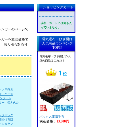
ショッピングカート
現在、カートには何も入
っていません。
ャンガーのページで
電気毛布・ひざ掛け
ンガーを激安価格で
人気商品ランキング
料！法人様も対応可
TOP3!
電気毛布・ひざ掛けの人
気の商品はこれだ！
ドア用寝具
グ・ケース
ンソール
リー
焚き火台
ンクバッグ
ボックス電気毛布
用掛け布団
税込価格：
13,600円
・シュラフ