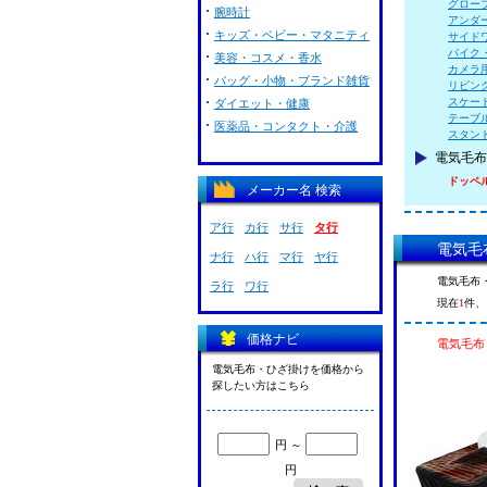
グロー
腕時計
アンダ
キッズ・ベビー・マタニティ
サイド
バイク
美容・コスメ・香水
カメラ
バッグ・小物・ブランド雑貨
リビン
スケー
ダイエット・健康
テーブ
医薬品・コンタクト・介護
スタン
電気毛布
ドッペ
メーカー名 検索
ア行
カ行
サ行
タ行
電気毛
ナ行
ハ行
マ行
ヤ行
電気毛布
ラ行
ワ行
現在
1
件、
価格ナビ
電気毛布
電気毛布・ひざ掛けを価格から
探したい方はこちら
円 ～
円