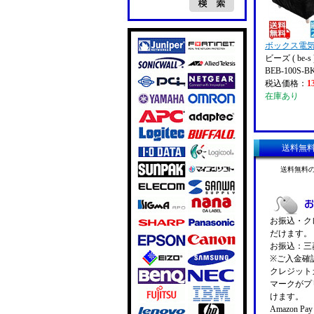
ボックス電
ビーズ ( be-s 
BEB-100S-B
税込価格：
1
在庫あり
送料無
送料無料
お振込・クレ
だけます。
お振込：三菱
※ご入金確
クレジットカ
マークがプ
けます。
Amazon 