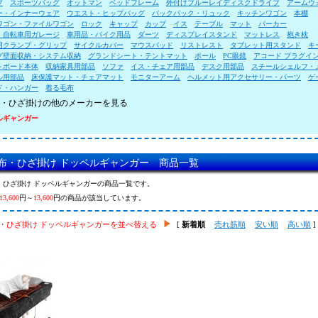
ブ
スポーツバッグ
オットマン
ベッドフレーム
外付けブルーレイディスクドライブ
アームウ
ー・インナーウェア
ウエスト・ヒップバッグ
バックパック・リュック
キッチンワゴン
本棚
ワゴン・ファイルワゴン
ロック
キャップ
カップ
イス
テーブル
マット
パーカー
・自転車用ガレージ
車用品・バイク用品
ダーツ
ディスプレイスタンド
マットレス
抱き枕
用クランプ・グリップ
サイクルカバー
マウスパッド
リストレスト
タブレット用スタンド
キ
グ壁面収納・システム収納
グランドシート・テントマット
ポール
PC眼鏡
アコード プラグイ
トボード本体
収納家具用部品
ソファ
イス・チェア用部品
デスク用部品
スチールシェルフ・
ル用部品
床保護マット・チェアマット
モニターアーム
ヘルメット用アクセサリー・パーツ
ゲ
ド・ハンガー
着る毛布
・ひざ掛けの他のメーカーを見る
ルギャンガー
布・ひざ掛け ドッペルギャンガー 商品一覧
・ひざ掛け ドッペルギャンガーの商品一覧です。
13,600
円～
13,600
円の商品が該当しています。
・ひざ掛け ドッペルギャンガーを並べ替える
[
新着順
売れ筋順
安い順
高い順
]