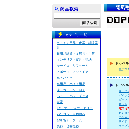
電気
カテゴリ 一覧
キッチン用品・食器・調理器
具
日用品雑貨・文房具・手芸
インテリア・寝具・収納
ドッペル
サービス・リフォーム
電気毛
スポーツ・アウトドア
車・バイク
車用品・バイク用品
ドッペル
花・ガーデン・DIY
サーフ
バイク
ペット・ペットグッズ
ダーツ
家電
マット
TV・オーディオ・カメラ
電気毛
センタ
パソコン・周辺機器
ハンガ
おもちゃ・ゲーム
サイド
オープ
楽器・音響機器