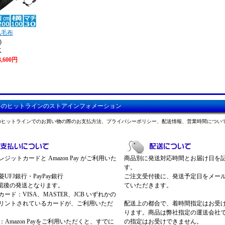
気毛布
)
K
3,600円
料のヒットラインのストアインフォメーション
のヒットラインでのお買い物の際のお支払方法、プライバシーポリシー、配送情報、営業時間につい
ジットカードと Amazon Pay がご利用いた
商品別に発送対応時間とお届け日を
す。
UFJ銀行・PayPay銀行
ご注文受付後に、発送予定日をメー
認後の発送となります。
ていただきます。
ード：VISA、MASTER、JCB いずれかの
リントされているカードが、ご利用いただ
配送上の都合で、着時間指定はお受
ります。商品は弊社指定の運送会社
Pay：Amazon Payをご利用いただくと、すでに
の指定はお受けできません。