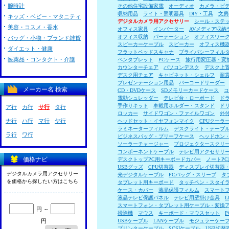
腕時計
その他住宅設備家電
オーディオ
カメラ・ビ
収納用品
ライト・照明器具
DIY・工具
文房
キッズ・ベビー・マタニティ
デジタルカメラ用アクセサリー
シール・ステ
美容・コスメ・香水
オフィス家具
インバーター
AVメディア収納
オフィス収納
パーテーション
オフィスワー
バッグ・小物・ブランド雑貨
スピーカーケーブル
スピーカー
オフィス機
ダイエット・健康
フラットベッドスキャナ
プライバシーフィル
医薬品・コンタクト・介護
ペンタブレット
PCケース
旅行用変圧器・変
カウンターチェア
パソコンデスク
デスク上
デスク用チェア
キャビネット・シェルフ
耐
プレゼンテーション用品
バーコードリーダー
メーカー名 検索
CD・DVDケース
SDメモリーカードケース
コ
電動シュレッダー
テレビ台・ローボード
ド
手作りキット
車載用ホルダー・スタンド
ド
ア行
カ行
サ行
タ行
ロッカー
サイドワゴン・ファイルワゴン
外
ナ行
ハ行
マ行
ヤ行
ヘッドセット・イヤフォンマイク
CPUクーラ
ラミネーターフィルム
デスクライト・テーブ
ラ行
ワ行
ビジネスバッグ・ブリーフケース
ヘッドホン
ソーラーチャージャー
プロジェクタースクリ
コンポーネントケーブル
テレビ用アクセサリ
価格ナビ
デスクトップPC用キーボードカバー
ノートP
USBグッズ
CPU切替器
ディスプレイ切替器
デジタルカメラ用アクセサリー
光デジタルケーブル
PCバッグ・スリーブ
タ
を価格から探したい方はこちら
タブレット用キーボード
タッチペン・スタイ
ケース・カバー
液晶保護フィルム
スマート
液晶テレビ保護パネル
テレビ用壁掛け金具
スマートフォン・タブレット用ケーブル・変換
円 ～
掃除機
マウス
キーボード・マウスセット
円
USBケーブル
LANケーブル
モジュラーケー
プリンターケーブル
SCSIケーブル
USB切替