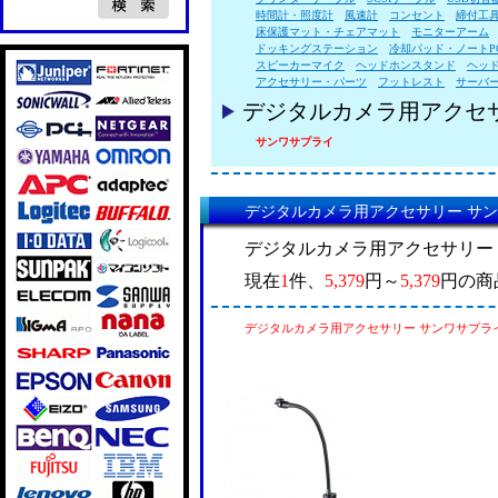
時間計・照度計
風速計
コンセント
締付工
床保護マット・チェアマット
モニターアーム
ドッキングステーション
冷却パッド・ノートP
スピーカーマイク
ヘッドホンスタンド
ヘッ
アクセサリー・パーツ
フットレスト
サーバ
デジタルカメラ用アクセ
サンワサプライ
デジタルカメラ用アクセサリー サ
デジタルカメラ用アクセサリー
現在
1
件、
5,379
円～
5,379
円の商
デジタルカメラ用アクセサリー サンワサプラ