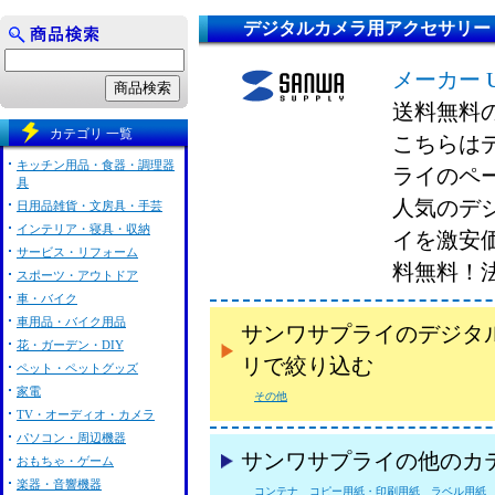
デジタルカメラ用アクセサリー
メーカー 
送料無料
カテゴリ 一覧
こちらは
キッチン用品・食器・調理器
ライのペ
具
人気のデ
日用品雑貨・文房具・手芸
インテリア・寝具・収納
イを激安
サービス・リフォーム
料無料！
スポーツ・アウトドア
車・バイク
車用品・バイク用品
サンワサプライのデジタ
花・ガーデン・DIY
リで絞り込む
ペット・ペットグッズ
家電
その他
TV・オーディオ・カメラ
パソコン・周辺機器
サンワサプライの他のカ
おもちゃ・ゲーム
楽器・音響機器
コンテナ
コピー用紙・印刷用紙
ラベル用紙