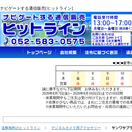
ナビゲートする通信販売[ヒットライン]
■□■□■夏
6
7
8
9
10
木
金
土
日
月
営業
休
休
休
休
誠に勝手ながら下記期間 お休みをいただきます。
2026年8月7日(金)～2026年8月16日(日)までの10日間
・休業期間中もご注文は受け付けておりますが、出荷確
※在庫が少ない商品では、まれにご注文の重複での在
※休業期間中にいただいたお問合せ・出荷日の連絡につ
送料無料のヒットライン
デジタルカメラ用アクセサリー
サンワサプ