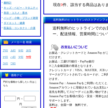
腕時計
現在
0
件、該当する商品はあり
キッズ・ベビー・マタニティ
美容・コスメ・香水
バッグ・小物・ブランド雑貨
送料無料のヒットラインのストアインフォ
ダイエット・健康
送料無料のヒットラインでのお
医薬品・コンタクト・介護
ー、配送情報、営業時間につい
メーカー名 検索
ア行
カ行
サ行
タ行
お振込・クレジットカードと Amazon Pay 
ナ行
ハ行
マ行
ヤ行
だけます。
お振込：三菱UFJ銀行・PayPay銀行
ラ行
ワ行
※ご入金確認後の発送となります。
クレジットカード：VISA、MASTER、JCB 
マークがプリントされているカードが、ご利
価格ナビ
けます。
門灯を価格から探したい方はこ
Amazon Pay：Amazon Payをご利用いただ
ちら
Amazonアカウントに登録されているお支払
送先を利用してスピーディにお買い物ができ
Amazon Payでお客様の安心・安全・簡単な
円 ～
サポートします。
円
送料は、全国一律 無料です。