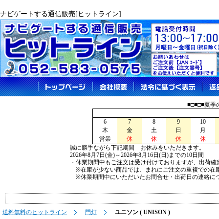
ナビゲートする通信販売[ヒットライン]
■□■□■夏
6
7
8
9
10
木
金
土
日
月
営業
休
休
休
休
誠に勝手ながら下記期間 お休みをいただきます。
2026年8月7日(金)～2026年8月16日(日)までの10日間
・休業期間中もご注文は受け付けておりますが、出荷確
※在庫が少ない商品では、まれにご注文の重複での在
※休業期間中にいただいたお問合せ・出荷日の連絡につ
送料無料のヒットライン
門灯
ユニソン ( UNISON )