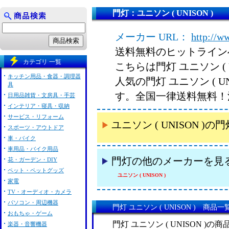
門灯：ユニソン ( UNISON )
メーカー URL：
http://w
送料無料のヒットライン
カテゴリ 一覧
こちらは門灯 ユニソン ( 
キッチン用品・食器・調理器
人気の門灯 ユニソン ( 
具
す。全国一律送料無料！
日用品雑貨・文房具・手芸
インテリア・寝具・収納
サービス・リフォーム
ユニソン ( UNISON 
スポーツ・アウトドア
車・バイク
車用品・バイク用品
門灯の他のメーカーを見
花・ガーデン・DIY
ペット・ペットグッズ
ユニソン ( UNISON )
家電
TV・オーディオ・カメラ
パソコン・周辺機器
門灯 ユニソン ( UNISON ) 商品一
おもちゃ・ゲーム
門灯 ユニソン ( UNISON )の
楽器・音響機器