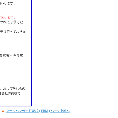
願いします。
ております。
すのでご了承くだ
販売は行っておりま
名駅南3-6-6 名駅
n Pay、およびそれらの
の関連会社の商標で
タオルハンガー 江部松 ( EBM ) ページ上部へ