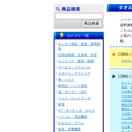
タオル
メーカー
送料無
こちらは
カテゴリ 一覧
人気の
能。
キッチン用品・食器・調理器
具
江部松 
日用品雑貨・文房具・手芸
タオル
インテリア・寝具・収納
サービス・リフォーム
スポーツ・アウトドア
江部松 (
車・バイク
ホット
車用品・バイク用品
茶筒
その他
花・ガーデン・DIY
その他
ペット・ペットグッズ
日用品
家電
衛生日
整理ボ
TV・オーディオ・カメラ
そば切
パソコン・周辺機器
たこ焼
スモー
おもちゃ・ゲーム
まな板
楽器・音響機器
キッチ