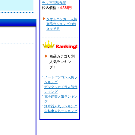
ラル 宮武製作所
税込価格：
4,538円
タオルハンガー 人気
商品ランキングの続
きを見る
商品カテゴリ別
人気ランキン
グ！
ノートパソコン人気ラ
ンキング
デジタルカメラ人気ラ
ンキング
電子辞書人気ランキン
グ
浄水器人気ランキング
自転車人気ランキング