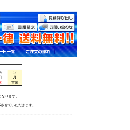
16
17
日
月
休
営業
となります。
応させていただきます。