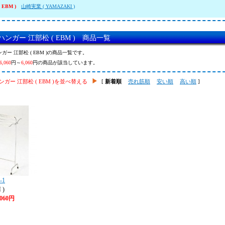
 EBM )
山崎実業 ( YAMAZAKI )
ンガー 江部松 ( EBM ) 商品一覧
ガー 江部松 ( EBM )の商品一覧です。
6,060
円～
6,060
円の商品が該当しています。
ガー 江部松 ( EBM )を並べ替える
[
新着順
売れ筋順
安い順
高い順
]
-1
 )
,060円