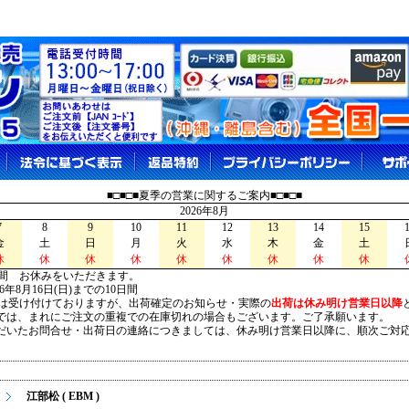
■□■□■夏季の営業に関するご案内■□■□■
2026年8月
7
8
9
10
11
12
13
14
15
金
土
日
月
火
水
木
金
土
休
休
休
休
休
休
休
休
休
間 お休みをいただきます。
026年8月16日(日)までの10日間
は受け付けておりますが、出荷確定のお知らせ・実際の
出荷は休み明け営業日以降
は、まれにご注文の重複での在庫切れの場合もございます。ご了承願います。
いたお問合せ・出荷日の連絡につきましては、休み明け営業日以降に、順次ご対
江部松 ( EBM )