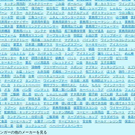
ー
キッチン用洗剤
マルチクリーナー
ごみ袋
ボールペン
酒器
箸・カトラリー
ワイングラ
パングラス
牛刀包丁
薄刃包丁
筋引包丁
骨スキ包丁
砥石・シャープナー
しゃもじ
シェー
プーン
マドラー
カクテルピン
アイスピック
カクテルグッズ
ポテトマッシャー
ウロコ取り
ケーキ型
絞り袋
三角コーナー
ふきん・カウンタークロス
業務用フライヤー
ゆで麺機
業
厨房用オーガナイザー
厨房用作業台
業務用厨房ラック
業務用コーヒーマシン・ポット
業務用
たこ焼き器
業務用ドリンクディスペンサー
業務用おでん鍋
業務用フードウォーマー
業務用酒
厨房機器
業務用バット
コンテナ
給食用品
庖丁殺菌保管庫
製ピザ道具
おひつ
業務用厨房
ユニフォーム
業務用ガスコンロ
テープカッター台
領収証
お会計票
クリップボード
ボール
ケース・デスクトレー
掲示板・コルクボード
マグネット
バインダー
ワインラベルコレクショ
のぼり
箸置き
日本酒・焼酎グラス
サービングスプーン
ケーキサーバー
アイスペール
・バー・酒用品
ミルクポット
ドリップポット
皿・プレート
鍋蓋
ケーキナイフ
おたま・レ
ーミル
ソルトミル
ミル
スパチュラ・ヘラ
トング
アイストング
漏斗（じょうご）
めん棒
ピザカッター
巻きす
調理小道具立て
鍋敷き
バット
クッキー型
ドーナツ型
ゼリー型
・ケーキクーラー
重石
パイ用器具
パレットナイフ
口金
羊かん型
玉子豆腐型
クリームディッシャー
漬物樽
フリーザーバック
スポンジ
ナプキン
クッキングシート
エプ
ョンマット
お盆・トレー
お弁当箱
爪楊枝・フードピック
包丁スタンド
ほうき
雑巾・テー
・芳香剤
ゴム手袋
台車
バーベキューコンロ
ハンドタオル
キッチンワゴン
ソケット
かご
ク
チーズナイフ
タンブラー
ワインオープナー
弁当箱・水筒
転倒防止マット・シート
ホー
のし台
トイレットペーパー
柄付ブラシ・柄付たわし
たわし
ちろり
ワインクーラー
コー
器
ざる
天板
パン型
パンマット
製菓・製パン器具
カーペット・ラグ
バスタオル
フェイ
寸胴
ご飯鍋
蒸し器
せいろ
しゃぶしゃぶ鍋
すき焼き鍋
親子鍋
おでん鍋
天ぷら鍋
石
デュ鍋
グリルパン
卵焼き器
鍋・フライパン
ハケ
洗い桶
キッチン用品・食器・調理器具
器・キャニスター
ミルセット
すりこぎ棒
使い捨て皿・器
使い捨て弁当箱
使い捨てカトラリ
ク
スプーン
おかずカップ・バラン
業務用炊飯器
据置型ガスコンロ
ヘラ
ワイヤーブラシ
プ
配膳用品・キッチンファブリック
キッチン消耗品
コーヒー・お茶用品
皿・プレート
グラ
キ皿
ランチプレート・仕切り皿
ご飯茶碗
丼
スープボウル・カップ
サラダボウル
鉢
食器
て食器
コーヒーカップ
お菓子・パン型
サービスカート
安全靴
モールド・レジン型
保温ジ
飾り花・葉
設備
コックシューズ
ペーパーディスペンサー
ンガーの他のメーカーを見る