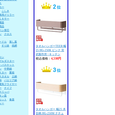
ス
カー
こしき
務用グリラー
ミキサー
燗器
用品
ペン替芯
ン
クロス
ードル
落し蓋
すり鉢
焼網
タオルハンガーTEER 幅
25 HG-250K ピンク 宮
武製作所 | キッチン
ロン
税込価格：
4,538円
ブルダスター
・バスケット
ン
中華鍋
スター
重箱
スタオル
土鍋
鍋
パエリア鍋
電気フライヤー
ー
ナイフ
スリッパ
タン皿
セット
食器
ャー
タオルハンガー 幅25 木
目柄 HG-250M ナチュ