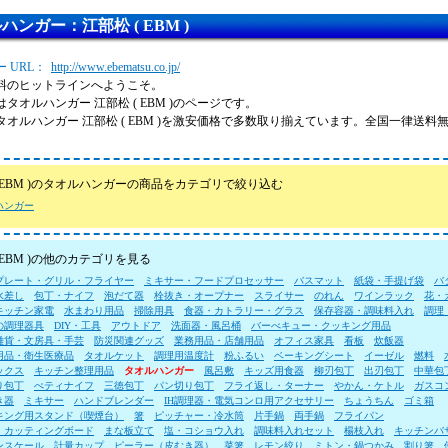
ハンガー：江部松 ( EBM )
 URL：
http://www.ebematsu.co.jp/
料のヒットラインへようこそ。
タオルハンガー 江部松 ( EBM )のページです。
タオルハンガー 江部松 ( EBM )を激安価格で多数取り揃えています。全国一律送
( EBM )のタオルハンガーの商品をカテゴリで絞り込む
ハンガー
 EBM )の他のカテゴリを見る
プレート・グリル・フライヤー
ミキサー・フードプロセッサー
バスマット
紙袋・手提げ袋
バ
水差し
包丁・ナイフ
泡だて器
栓抜き・オープナー
スライサー
のれん
ワインラック
花・
キッチン家電
水まわり用品
掃除用具
食器・カトラリー・グラス
保存容器・調味料入れ
調理
の調理器具
DIY・工具
アウトドア
洗面器・風呂桶
バーべキュー・クッキング用品
雑貨・文房具・手芸
防災関連グッズ
業務用品・店舗用品
オフィス家具
看板
炊飯器
用品・衛生医療品
タオルケット
調理用温度計
粉ふるい
ベーキングシート
イーゼル
燃料
ックス
キッチン整理用品
タオルハンガー
風呂敷
キッズ用食器
柳刃包丁
出刃包丁
中華包
り包丁
ぺティナイフ
三徳包丁
パン切り包丁
フライ返し・ターナー
やかん・ケトル
ガスコ
き器
ミキサー
ハンドブレンダー
IH調理器・電気コンロ用アクセサリー
ちょうちん
ゴミ箱
キング用スタンド（喫煙台）
箸
ピッチャー・冷水筒
片手鍋
両手鍋
フライパン
・カッティングボード
まな板立て
塩・コショウ入れ
調味料入れセット
楊枝入れ
キッチンバ
ンスケール
計量カップ
ピーラー（皮むき器）
菜箸
レモン絞り
ミトン・鍋つかみ
割り箸