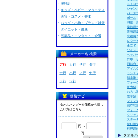
腕時計
ストロ
シャン
キッズ・ベビー・マタニティ
バース
美容・コスメ・香水
ボール
羽釜
バッグ・小物・ブランド雑貨
業務用
ダイエット・健康
業務用
医薬品・コンタクト・介護
業務用
レター
傘立て
ワイン
メーカー名 検索
ペッパ
竹串
回転台
ア行
カ行
サ行
タ行
アイス
ナ行
ハ行
マ行
ヤ行
ランチ
消臭剤
ラ行
ワ行
フォー
圧力鍋
おろし
価格ナビ
雪平鍋
フォン
タオルハンガーを価格から探し
保存容
たい方はこちら
フォー
クリッ
ステー
使い捨
円 ～
料理用
円
タオルハ