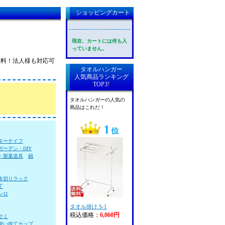
ショッピングカート
現在、カートには何も入
っていません。
料無料！法人様も対応可
タオルハンガー
人気商品ランキング
TOP3!
タオルハンガーの人気の
商品はこれだ！
ターナイフ
ガーデン・DIY
・製菓道具
鍋
水切りラック
丁
ンロ
タオル掛け S-1
税込価格：
6,060円
サミ
使い捨てカップ