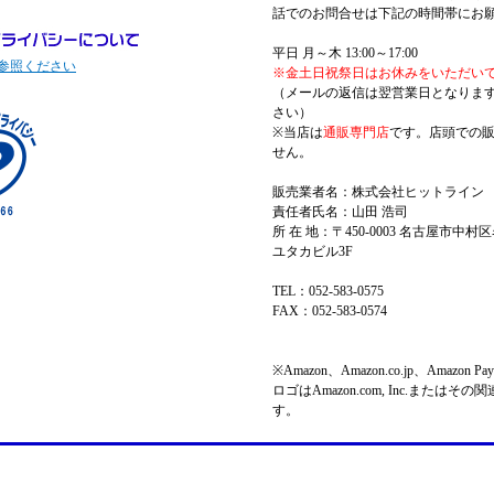
話でのお問合せは下記の時間帯にお
平日 月～木 13:00～17:00
参照ください
※金土日祝祭日はお休みをいただい
（メールの返信は翌営業日となりま
さい）
※当店は
通販専門店
です。店頭での
せん。
販売業者名：株式会社ヒットライン
責任者氏名：山田 浩司
所 在 地：〒450-0003 名古屋市中村区
ユタカビル3F
TEL：052-583-0575
FAX：052-583-0574
※Amazon、Amazon.co.jp、Amazo
ロゴはAmazon.com, Inc.またはそ
す。