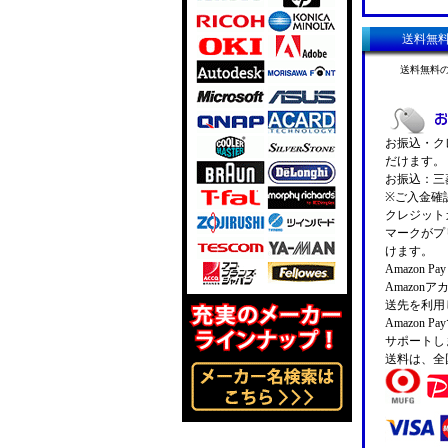
送料無
送料無料
お振込・クレ
だけます。
お振込：三菱
※ご入金確
クレジットカ
マークがプ
けます。
Amazon 
Amazo
送先を利用
Amazon
サポートし
送料は、全