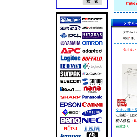
江部松 (
タオルハ
タオルハン
現在
1
件、
タオルハン
タオル掛け S
江部松 ( EBM
税込価格：
6
在庫あり