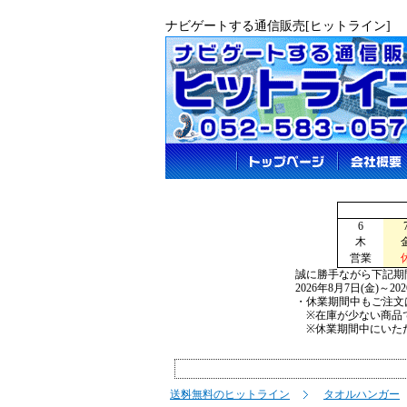
ナビゲートする通信販売[ヒットライン]
6
木
営業
誠に勝手ながら下記期
2026年8月7日(金)～2
・休業期間中もご注文
※在庫が少ない商品で
※休業期間中にいただ
送料無料のヒットライン
タオルハンガー