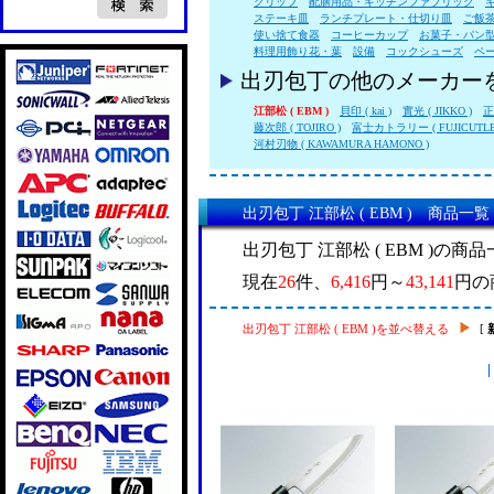
クリップ
配膳用品・キッチンファブリック
ステーキ皿
ランチプレート・仕切り皿
ご飯
使い捨て食器
コーヒーカップ
お菓子・パン
料理用飾り花・葉
設備
コックシューズ
ペ
出刃包丁の他のメーカー
江部松 ( EBM )
貝印 ( kai )
實光 ( JIKKO )
正
藤次郎 ( TOJIRO )
富士カトラリー ( FUJICUTLE
河村刃物 ( KAWAMURA HAMONO )
出刃包丁 江部松 ( EBM ) 商品一覧
出刃包丁 江部松 ( EBM )の商
現在
26
件、
6,416
円～
43,141
円の
出刃包丁 江部松 ( EBM )を並べ替える
[