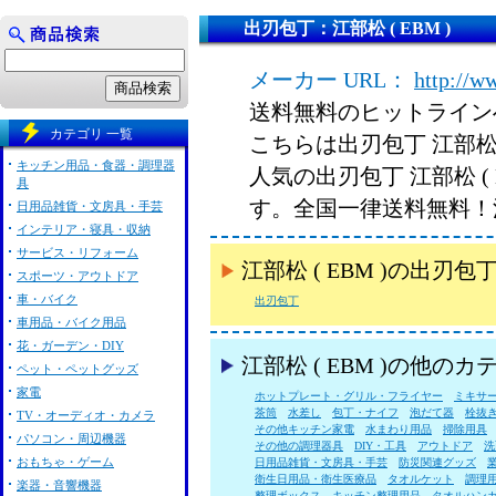
出刃包丁：江部松 ( EBM )
メーカー URL：
http://w
送料無料のヒットライン
カテゴリ 一覧
こちらは出刃包丁 江部松 
キッチン用品・食器・調理器
人気の出刃包丁 江部松 (
具
す。全国一律送料無料！
日用品雑貨・文房具・手芸
インテリア・寝具・収納
サービス・リフォーム
江部松 ( EBM )の出
スポーツ・アウトドア
車・バイク
出刃包丁
車用品・バイク用品
花・ガーデン・DIY
江部松 ( EBM )の他の
ペット・ペットグッズ
家電
ホットプレート・グリル・フライヤー
ミキサ
茶筒
水差し
包丁・ナイフ
泡だて器
栓抜
TV・オーディオ・カメラ
その他キッチン家電
水まわり用品
掃除用具
パソコン・周辺機器
その他の調理器具
DIY・工具
アウトドア
洗
おもちゃ・ゲーム
日用品雑貨・文房具・手芸
防災関連グッズ
衛生日用品・衛生医療品
タオルケット
調理
楽器・音響機器
整理ボックス
キッチン整理用品
タオルハン