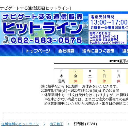
ナビゲートする通信販売[ヒットライン]
■□■□■夏
6
7
8
9
10
木
金
土
日
月
営業
休
休
休
休
誠に勝手ながら下記期間 お休みをいただきます。
2026年8月7日(金)～2026年8月16日(日)までの10日間
・休業期間中もご注文は受け付けておりますが、出荷確
※在庫が少ない商品では、まれにご注文の重複での在
※休業期間中にいただいたお問合せ・出荷日の連絡につ
送料無料のヒットライン
出刃包丁
江部松 ( EBM )