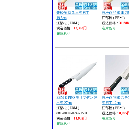
兼松作 特撰 出刃庖丁
兼松作 特撰 出刃庖
19.5cm
江部松 ( EBM )
江部松 ( EBM )
税込価格：
31,68
税込価格：
13,363円
在庫あり
在庫あり
EBM E-PRO モリブデン 洋
兼松作 別撰 ステ
出刃 27cm
刃庖丁 12cm
江部松 ( EBM )
江部松 ( EBM )
8812800 6-0247-1501
税込価格：
8,095
税込価格：
11,932円
在庫あり
在庫あり