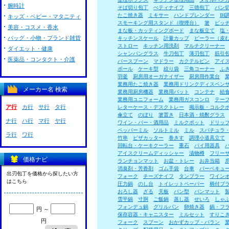
腕時計
そば切り包丁
ぺティナイフ
三徳包丁
パン
たこ焼き器
ミキサー
ハンドブレンダー
I
キッズ・ベビー・マタニティ
スモーキング用スタンド（喫煙台）
箸
ピッ
美容・コスメ・香水
まな板・カッティングボード
まな板立て
塩
バッグ・小物・ブランド雑貨
キッチンスケール
計量カップ
ピーラー（皮
ストロー
キッチン用洗剤
マルチクリーナー
ダイエット・健康
シャンパングラス
牛刀包丁
薄刃包丁
筋引
医薬品・コンタクト・介護
バースプーン
マドラー
カクテルピン
アイ
ボール
ケーキ型
絞り袋
三角コーナー
ふ
羽釜
厨房用オーガナイザー
厨房用作業台
業務用たこ焼き器
業務用ドリンクディスペン
メーカー名 検索
業務用厨房機器
業務用バット
コンテナ
給
業務用ユニフォーム
業務用ガスコンロ
テー
ア行
カ行
サ行
タ行
レターケース・デスクトレー
掲示板・コルク
傘立て
のぼり
箸置き
日本酒・焼酎グラス
ナ行
ハ行
マ行
ヤ行
ワイン・バー・酒用品
ミルクポット
ドリッ
ペッパーミル
ソルトミル
ミル
スパチュラ
ラ行
ワ行
竹串
ピザカッター
巻きす
調理小道具立て
回転台・ケーキクーラー
重石
パイ用器具
アイスクリームディッシャー
漬物樽
フリー
価格ナビ
ランチョンマット
お盆・トレー
お弁当箱
消臭剤・芳香剤
ゴム手袋
台車
バーベキュ
出刃包丁を価格から探したい方
フォーク
チーズナイフ
タンブラー
ワイン
はこちら
圧力鍋
のし台
トイレットペーパー
柄付ブ
おろし器
ざる
天板
パン型
パンマット
雪平鍋
寸胴
ご飯鍋
蒸し器
せいろ
しゃ
フォンデュ鍋
グリルパン
卵焼き器
鍋・フ
円 ～
保存容器・キャニスター
ミルセット
すりこ
円
フォーク
スプーン
おかずカップ・バラン