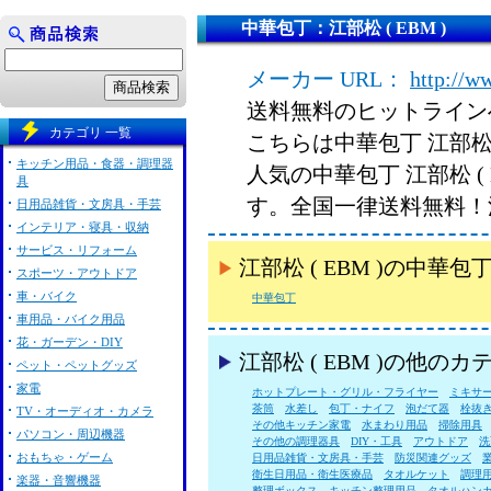
中華包丁：江部松 ( EBM )
メーカー URL：
http://w
送料無料のヒットライン
カテゴリ 一覧
こちらは中華包丁 江部松 
キッチン用品・食器・調理器
人気の中華包丁 江部松 (
具
す。全国一律送料無料！
日用品雑貨・文房具・手芸
インテリア・寝具・収納
サービス・リフォーム
江部松 ( EBM )の中
スポーツ・アウトドア
車・バイク
中華包丁
車用品・バイク用品
花・ガーデン・DIY
江部松 ( EBM )の他の
ペット・ペットグッズ
家電
ホットプレート・グリル・フライヤー
ミキサ
茶筒
水差し
包丁・ナイフ
泡だて器
栓抜
TV・オーディオ・カメラ
その他キッチン家電
水まわり用品
掃除用具
パソコン・周辺機器
その他の調理器具
DIY・工具
アウトドア
洗
おもちゃ・ゲーム
日用品雑貨・文房具・手芸
防災関連グッズ
衛生日用品・衛生医療品
タオルケット
調理
楽器・音響機器
整理ボックス
キッチン整理用品
タオルハン