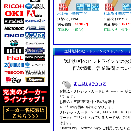
杉本作 中華庖丁 #6
杉本作 中華庖丁 #
江部松 ( EBM )
江部松 ( EBM )
税込価格：
43,985円
税込価格：
36,12
在庫あり（僅少）
在庫あり（僅少
送料無料のヒットラインのストアインフォ
送料無料のヒットラインでのお
ー、配送情報、営業時間につい
お振込・クレジットカードと Amazon Pay 
だけます。
お振込：三菱UFJ銀行・PayPay銀行
※ご入金確認後の発送となります。
クレジットカード：VISA、MASTER、JCB 
マークがプリントされているカードが、ご利
けます。
Amazon Pay：Amazon Payをご利用いただ