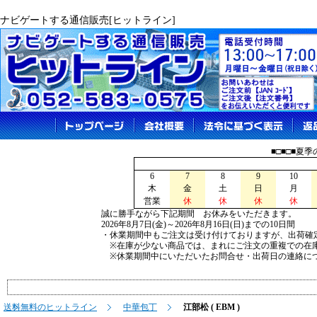
ナビゲートする通信販売[ヒットライン]
■□■□■夏
6
7
8
9
10
木
金
土
日
月
営業
休
休
休
休
誠に勝手ながら下記期間 お休みをいただきます。
2026年8月7日(金)～2026年8月16日(日)までの10日間
・休業期間中もご注文は受け付けておりますが、出荷確
※在庫が少ない商品では、まれにご注文の重複での在
※休業期間中にいただいたお問合せ・出荷日の連絡につ
送料無料のヒットライン
中華包丁
江部松 ( EBM )