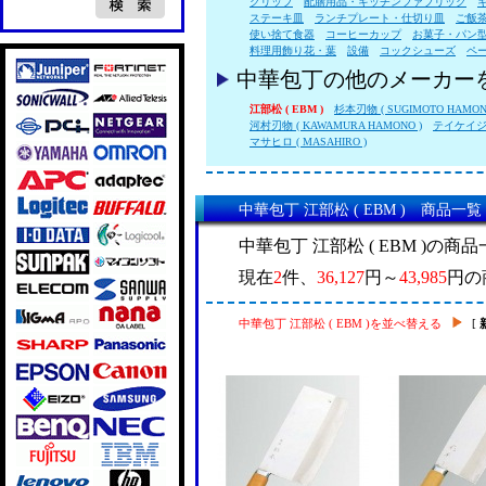
クリップ
配膳用品・キッチンファブリック
ステーキ皿
ランチプレート・仕切り皿
ご飯
使い捨て食器
コーヒーカップ
お菓子・パン
料理用飾り花・葉
設備
コックシューズ
ペ
中華包丁の他のメーカー
江部松 ( EBM )
杉本刃物 ( SUGIMOTO HAMON
河村刃物 ( KAWAMURA HAMONO )
テイケイジイ 
マサヒロ ( MASAHIRO )
中華包丁 江部松 ( EBM ) 商品一覧
中華包丁 江部松 ( EBM )の商
現在
2
件、
36,127
円～
43,985
円の
中華包丁 江部松 ( EBM )を並べ替える
[