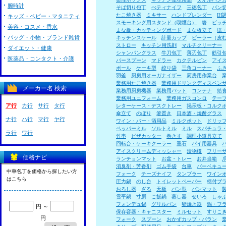
腕時計
そば切り包丁
ぺティナイフ
三徳包丁
パン
たこ焼き器
ミキサー
ハンドブレンダー
I
キッズ・ベビー・マタニティ
スモーキング用スタンド（喫煙台）
箸
ピッ
美容・コスメ・香水
まな板・カッティングボード
まな板立て
塩
バッグ・小物・ブランド雑貨
キッチンスケール
計量カップ
ピーラー（皮
ストロー
キッチン用洗剤
マルチクリーナー
ダイエット・健康
シャンパングラス
牛刀包丁
薄刃包丁
筋引
医薬品・コンタクト・介護
バースプーン
マドラー
カクテルピン
アイ
ボール
ケーキ型
絞り袋
三角コーナー
ふ
羽釜
厨房用オーガナイザー
厨房用作業台
業務用たこ焼き器
業務用ドリンクディスペン
メーカー名 検索
業務用厨房機器
業務用バット
コンテナ
給
業務用ユニフォーム
業務用ガスコンロ
テー
ア行
カ行
サ行
タ行
レターケース・デスクトレー
掲示板・コルク
傘立て
のぼり
箸置き
日本酒・焼酎グラス
ナ行
ハ行
マ行
ヤ行
ワイン・バー・酒用品
ミルクポット
ドリッ
ペッパーミル
ソルトミル
ミル
スパチュラ
ラ行
ワ行
竹串
ピザカッター
巻きす
調理小道具立て
回転台・ケーキクーラー
重石
パイ用器具
アイスクリームディッシャー
漬物樽
フリー
価格ナビ
ランチョンマット
お盆・トレー
お弁当箱
消臭剤・芳香剤
ゴム手袋
台車
バーベキュ
中華包丁を価格から探したい方
フォーク
チーズナイフ
タンブラー
ワイン
はこちら
圧力鍋
のし台
トイレットペーパー
柄付ブ
おろし器
ざる
天板
パン型
パンマット
雪平鍋
寸胴
ご飯鍋
蒸し器
せいろ
しゃ
フォンデュ鍋
グリルパン
卵焼き器
鍋・フ
円 ～
保存容器・キャニスター
ミルセット
すりこ
円
フォーク
スプーン
おかずカップ・バラン