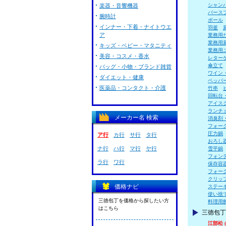
シャン
楽器・音響機器
バース
腕時計
ボール
インナー・下着・ナイトウエ
羽釜
ア
業務用
業務用
キッズ・ベビー・マタニティ
業務用
美容・コスメ・香水
レター
傘立て
バッグ・小物・ブランド雑貨
ワイン
ダイエット・健康
ペッパ
医薬品・コンタクト・介護
竹串
回転台
アイス
ランチ
メーカー名 検索
消臭剤
フォー
圧力鍋
ア行
カ行
サ行
タ行
おろし
ナ行
ハ行
マ行
ヤ行
雪平鍋
フォン
ラ行
ワ行
保存容
フォー
クリッ
価格ナビ
ステー
使い捨
三徳包丁を価格から探したい方
料理用
はこちら
三徳包丁
江部松 (