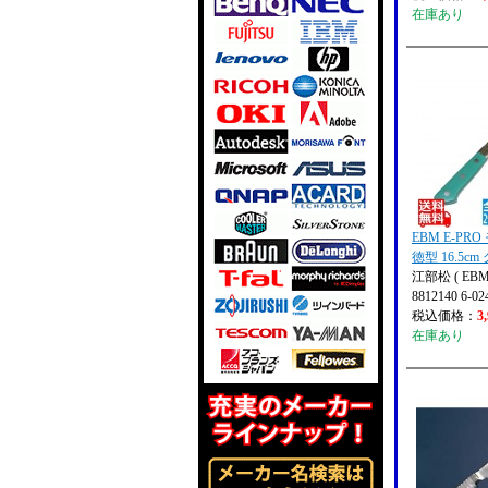
在庫あり
EBM E-PR
徳型 16.5c
江部松 ( EBM
8812140 6-02
税込価格：
3
在庫あり