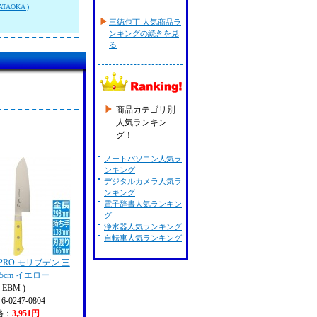
TAOKA )
三徳包丁 人気商品ラ
ンキングの続きを見
る
商品カテゴリ別
人気ランキン
グ！
ノートパソコン人気ラ
ンキング
デジタルカメラ人気ラ
ンキング
電子辞書人気ランキン
グ
浄水器人気ランキング
自転車人気ランキング
-PRO モリブデン 三
.5cm イエロー
EBM )
 6-0247-0804
格：
3,951円