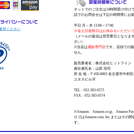
ネットでのご注文は24時間受け付け
話でのお問合せは下記の時間帯にお
平日 月～木 13:00～17:00
参照ください
※金土日祝祭日はお休みをいただい
（メールの返信は翌営業日となりま
さい）
※当店は
通販専門店
です。店頭での
せん。
販売業者名：株式会社ヒットライン
責任者氏名：山田 浩司
所 在 地：〒450-0003 名古屋市中村区
ユタカビル3F
TEL：052-583-0575
FAX：052-583-0574
※Amazon、Amazon.co.jp、Amazo
ロゴはAmazon.com, Inc.またはそ
す。