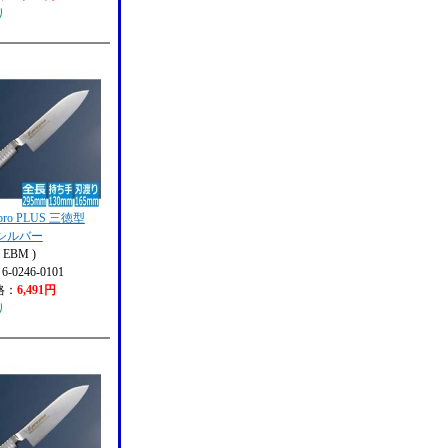
り
pro PLUS 三徳型
m シルバー
EBM )
 6-0246-0101
格：
6,491円
り