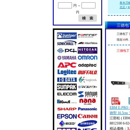
青木刃物製
円 ～
北正 ( K
円
三徳包丁
三徳包丁 
現在
16
件
三徳包丁 
EBM E-PR
徳型 16.5c
江部松 ( EBM
8812100 6-02
税込価格：
3