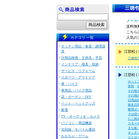
三徳包
メーカー
送料無
こちらは
カテゴリ 一覧
人気の
キッチン用品・食器・調理器
具
江部松 
日用品雑貨・文房具・手芸
三徳包
インテリア・寝具・収納
サービス・リフォーム
江部松 (
スポーツ・アウトドア
ホット
車・バイク
茶筒
車用品・バイク用品
その他
その他
花・ガーデン・DIY
日用品
ペット・ペットグッズ
衛生日
整理ボ
家電
そば切
TV・オーディオ・カメラ
たこ焼
パソコン・周辺機器
スモー
まな板
光回線・モバイル通信
キッチ
おもちゃ・ゲーム
ストロ