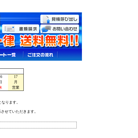
16
17
日
月
休
営業
となります。
応させていただきます。