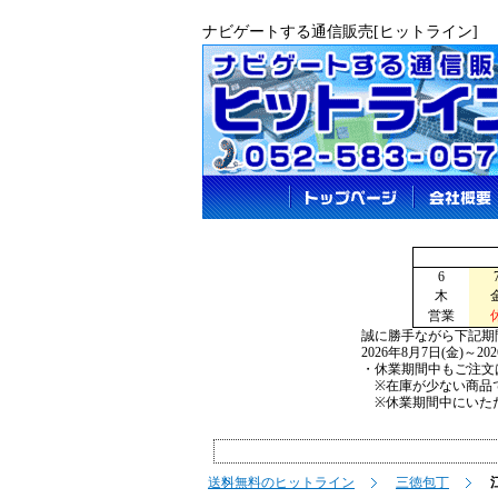
ナビゲートする通信販売[ヒットライン]
6
木
営業
誠に勝手ながら下記期
2026年8月7日(金)～2
・休業期間中もご注文
※在庫が少ない商品で
※休業期間中にいただ
送料無料のヒットライン
三徳包丁