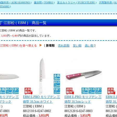
作所 ( AOKI HAMONO )
藤次郎 ( TOJIRO )
富士カトラリー ( FUJICUTLERY )
片岡製作所 ( KA
ITASHO )
 江部松 ( EBM ) 商品一覧
江部松 ( EBM )の商品一覧です。
、
3,951
円～
6,491
円の商品が該当しています。
江部松 ( EBM )を並べ替える
[
新着順
売れ筋順
安い順
高い順
]
O モリブデン 三
EBM E-PRO モリブデン 三
EBM E-PRO モリブデン 三
EBM E
m ブラック
徳型 16.5cm ホワイト
徳型 16.5cm レッド
徳型 16
 )
江部松 ( EBM )
江部松 ( EBM )
江部松 ( 
47-0801
8812110 6-0247-0802
8812120 6-0247-0803
8812130
,951円
税込価格：
3,951円
税込価格：
3,951円
税込価