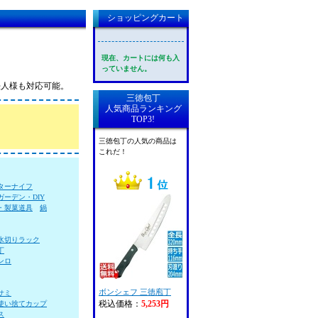
ショッピングカート
現在、カートには何も入
っていません。
法人様も対応可能。
三徳包丁
人気商品ランキング
TOP3!
三徳包丁の人気の商品は
これだ！
ターナイフ
ガーデン・DIY
・製菓道具
鍋
水切りラック
丁
ンロ
ボンシェフ 三徳庖丁
サミ
税込価格：
5,253円
使い捨てカップ
ス