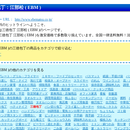
丁：江部松 ( EBM )
 URL：
http://www.ebematsu.co.jp/
料のヒットラインへようこそ。
三徳包丁 江部松 ( EBM )のページです。
三徳包丁 江部松 ( EBM )を激安価格で多数取り揃えています。全国一律送料無料！
( EBM )の三徳包丁の商品をカテゴリで絞り込む
丁
 EBM )の他のカテゴリを見る
プレート・グリル・フライヤー
ミキサー・フードプロセッサー
バスマット
紙袋・手提げ袋
バ
水差し
包丁・ナイフ
泡だて器
栓抜き・オープナー
スライサー
のれん
ワインラック
花・
キッチン家電
水まわり用品
掃除用具
食器・カトラリー・グラス
保存容器・調味料入れ
調理
の調理器具
DIY・工具
アウトドア
洗面器・風呂桶
バーべキュー・クッキング用品
雑貨・文房具・手芸
防災関連グッズ
業務用品・店舗用品
オフィス家具
看板
炊飯器
用品・衛生医療品
タオルケット
調理用温度計
粉ふるい
ベーキングシート
イーゼル
燃料
ックス
キッチン整理用品
タオルハンガー
風呂敷
キッズ用食器
柳刃包丁
出刃包丁
中華包
り包丁
ぺティナイフ
三徳包丁
パン切り包丁
フライ返し・ターナー
やかん・ケトル
ガスコ
き器
ミキサー
ハンドブレンダー
IH調理器・電気コンロ用アクセサリー
ちょうちん
ゴミ箱
キング用スタンド（喫煙台）
箸
ピッチャー・冷水筒
片手鍋
両手鍋
フライパン
・カッティングボード
まな板立て
塩・コショウ入れ
調味料入れセット
楊枝入れ
キッチンバ
ンスケール
計量カップ
ピーラー（皮むき器）
菜箸
レモン絞り
ミトン・鍋つかみ
割り箸
ー
キッチン用洗剤
マルチクリーナー
ごみ袋
ボールペン
酒器
箸・カトラリー
ワイングラ