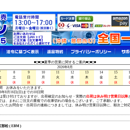
■□■□■夏季の営業に関するご案内■□■□■
2026年8月
7
8
9
10
11
12
13
14
15
金
土
日
月
火
水
木
金
土
休
休
休
休
休
休
休
休
休
間 お休みをいただきます。
026年8月16日(日)までの10日間
は受け付けておりますが、出荷確定のお知らせ・実際の
出荷は休み明け営業日以降
は、まれにご注文の重複での在庫切れの場合もございます。ご了承願います。
いたお問合せ・出荷日の連絡につきましては、休み明け営業日以降に、順次ご対
江部松 ( EBM )