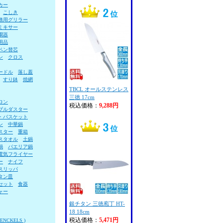
カー
こしき
務用グリラー
ミキサー
燗器
用品
ペン替芯
ン
クロス
ードル
落し蓋
すり鉢
焼網
TBCL オールステンレス
三徳 17cm
ロン
税込価格：
9,288円
ブルダスター
・バスケット
ン
中華鍋
スター
重箱
スタオル
土鍋
鍋
パエリア鍋
電気フライヤー
ー
ナイフ
スリッパ
タン皿
セット
食器
ャー
銀チタン 三徳庖丁 HT-
18 18cm
税込価格：
5,471円
NCKELS )