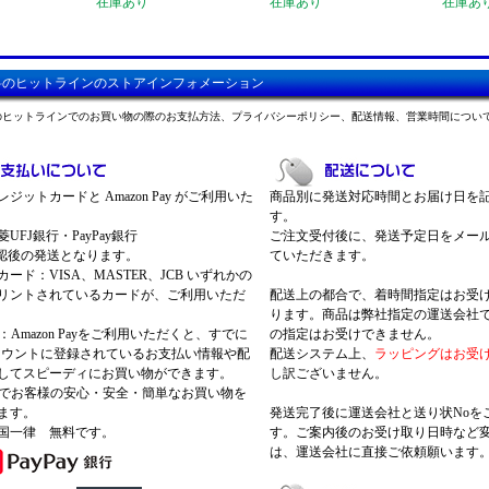
在庫あり
在庫あり
在庫あ
料のヒットラインのストアインフォメーション
のヒットラインでのお買い物の際のお支払方法、プライバシーポリシー、配送情報、営業時間につい
ジットカードと Amazon Pay がご利用いた
商品別に発送対応時間とお届け日を
す。
UFJ銀行・PayPay銀行
ご注文受付後に、発送予定日をメー
認後の発送となります。
ていただきます。
ード：VISA、MASTER、JCB いずれかの
リントされているカードが、ご利用いただ
配送上の都合で、着時間指定はお受
ります。商品は弊社指定の運送会社
Pay：Amazon Payをご利用いただくと、すでに
の指定はお受けできません。
nアカウントに登録されているお支払い情報や配
配送システム上、
ラッピングはお受
してスピーディにお買い物ができます。
し訳ございません。
 Payでお客様の安心・安全・簡単なお買い物を
ます。
発送完了後に運送会社と送り状Noを
国一律 無料です。
す。ご案内後のお受け取り日時など
は、運送会社に直接ご依頼願います