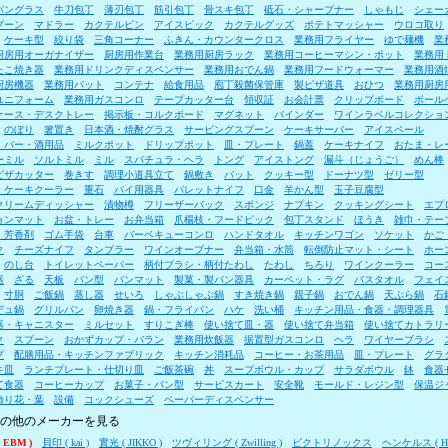
パングラス
牛刀包丁
薄刃包丁
筋引包丁
骨スキ包丁
砥石・シャープナー
しゃもじ
シェー
プーン
マドラー
カクテルピン
アイスピック
カクテルグッズ
ポテトマッシャー
ウロコ取り
ケーキ型
絞り袋
三角コーナー
ふきん・カウンタークロス
業務用フライヤー
ゆで麺機
業
厨房用オーガナイザー
厨房用作業台
業務用厨房ラック
業務用コーヒーマシン・ポット
業務用
たこ焼き器
業務用ドリンクディスペンサー
業務用おでん鍋
業務用フードウォーマー
業務用酒
厨房機器
業務用バット
コンテナ
給食用品
庖丁殺菌保管庫
製ピザ道具
おひつ
業務用厨房
ユニフォーム
業務用ガスコンロ
テープカッター台
領収証
お会計票
クリップボード
ボール
ケース・デスクトレー
掲示板・コルクボード
マグネット
バインダー
ワインラベルコレクショ
のぼり
箸置き
日本酒・焼酎グラス
サービングスプーン
ケーキサーバー
アイスペール
・バー・酒用品
ミルクポット
ドリップポット
皿・プレート
鍋蓋
ケーキナイフ
おたま・レ
ーミル
ソルトミル
ミル
スパチュラ・ヘラ
トング
アイストング
漏斗（じょうご）
めん棒
ピザカッター
巻きす
調理小道具立て
鍋敷き
バット
クッキー型
ドーナツ型
ゼリー型
・ケーキクーラー
重石
パイ用器具
パレットナイフ
口金
羊かん型
玉子豆腐型
クリームディッシャー
漬物樽
フリーザーバック
スポンジ
ナプキン
クッキングシート
エプ
ョンマット
お盆・トレー
お弁当箱
爪楊枝・フードピック
包丁スタンド
ほうき
雑巾・テー
・芳香剤
ゴム手袋
台車
バーベキューコンロ
ハンドタオル
キッチンワゴン
ソケット
かご
ク
チーズナイフ
タンブラー
ワインオープナー
弁当箱・水筒
転倒防止マット・シート
ホー
のし台
トイレットペーパー
柄付ブラシ・柄付たわし
たわし
ちろり
ワインクーラー
コー
器
ざる
天板
パン型
パンマット
製菓・製パン器具
カーペット・ラグ
バスタオル
フェイ
寸胴
ご飯鍋
蒸し器
せいろ
しゃぶしゃぶ鍋
すき焼き鍋
親子鍋
おでん鍋
天ぷら鍋
石
デュ鍋
グリルパン
卵焼き器
鍋・フライパン
ハケ
洗い桶
キッチン用品・食器・調理器具
器・キャニスター
ミルセット
すりこぎ棒
使い捨て皿・器
使い捨て弁当箱
使い捨てカトラリ
ク
スプーン
おかずカップ・バラン
業務用炊飯器
据置型ガスコンロ
ヘラ
ワイヤーブラシ
プ
配膳用品・キッチンファブリック
キッチン消耗品
コーヒー・お茶用品
皿・プレート
グラ
キ皿
ランチプレート・仕切り皿
ご飯茶碗
丼
スープボウル・カップ
サラダボウル
鉢
食器
て食器
コーヒーカップ
お菓子・パン型
サービスカート
安全靴
モールド・レジン型
保温ジ
飾り花・葉
設備
コックシューズ
ペーパーディスペンサー
の他のメーカーを見る
 EBM )
貝印 ( kai )
實光 ( JIKKO )
ツヴィリング ( Zwilling )
ビクトリノックス
ヘンケルス ( HE