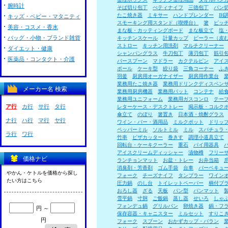
腕時計
そば切り包丁
ぺティナイフ
三徳包丁
パン
たこ焼き器
ミキサー
ハンドブレンダー
I
キッズ・ベビー・マタニティ
スモーキング用スタンド（喫煙台）
箸
ピッ
美容・コスメ・香水
まな板・カッティングボード
まな板立て
塩
バッグ・小物・ブランド雑貨
キッチンスケール
計量カップ
ピーラー（皮
ストロー
キッチン用洗剤
マルチクリーナー
ダイエット・健康
シャンパングラス
牛刀包丁
薄刃包丁
筋引
医薬品・コンタクト・介護
バースプーン
マドラー
カクテルピン
アイ
ボール
ケーキ型
絞り袋
三角コーナー
ふ
羽釜
厨房用オーガナイザー
厨房用作業台
業務用たこ焼き器
業務用ドリンクディスペン
メーカー名 検索
業務用厨房機器
業務用バット
コンテナ
給
業務用ユニフォーム
業務用ガスコンロ
テー
ア行
カ行
サ行
タ行
レターケース・デスクトレー
掲示板・コルク
傘立て
のぼり
箸置き
日本酒・焼酎グラス
ナ行
ハ行
マ行
ヤ行
ワイン・バー・酒用品
ミルクポット
ドリッ
ペッパーミル
ソルトミル
ミル
スパチュラ
ラ行
ワ行
竹串
ピザカッター
巻きす
調理小道具立て
回転台・ケーキクーラー
重石
パイ用器具
アイスクリームディッシャー
漬物樽
フリー
価格ナビ
ランチョンマット
お盆・トレー
お弁当箱
消臭剤・芳香剤
ゴム手袋
台車
バーベキュ
やかん・ケトルを価格から探し
フォーク
チーズナイフ
タンブラー
ワイン
たい方はこちら
圧力鍋
のし台
トイレットペーパー
柄付ブ
おろし器
ざる
天板
パン型
パンマット
雪平鍋
寸胴
ご飯鍋
蒸し器
せいろ
しゃ
フォンデュ鍋
グリルパン
卵焼き器
鍋・フ
円 ～
保存容器・キャニスター
ミルセット
すりこ
円
フォーク
スプーン
おかずカップ・バラン