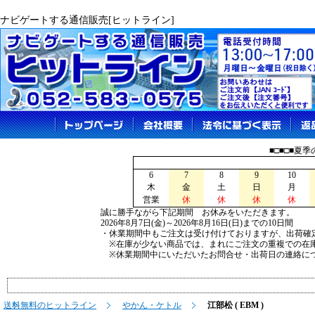
ナビゲートする通信販売[ヒットライン]
■□■□■夏
6
7
8
9
10
木
金
土
日
月
営業
休
休
休
休
誠に勝手ながら下記期間 お休みをいただきます。
2026年8月7日(金)～2026年8月16日(日)までの10日間
・休業期間中もご注文は受け付けておりますが、出荷確
※在庫が少ない商品では、まれにご注文の重複での在
※休業期間中にいただいたお問合せ・出荷日の連絡につ
送料無料のヒットライン
やかん・ケトル
江部松 ( EBM )