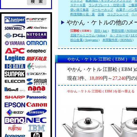
クリップ
配膳用品・キッチンファブリック
ステーキ皿
ランチプレート・仕切り皿
ご飯
使い捨て食器
コーヒーカップ
お菓子・パン
料理用飾り花・葉
設備
コックシューズ
ペ
やかん・ケトルの他のメ
江部松 ( EBM )
貝印 ( kai )
野田琺瑯 ( NODAH
北陸アルミニウム ( hokua )
ル・クルーゼ ( LE C
杉山金属 ( Sugiyama )
本間製作所 ( HONMA )
やかん・ケトル 江部松 ( EBM ) 
やかん・ケトル 江部松 ( EBM
現在
3
件、
18,899
円～
27,240
円の
やかん・ケトル 江部松 ( EBM )を並べ替える