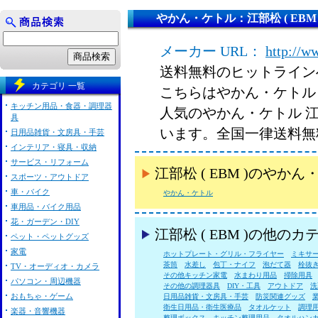
やかん・ケトル：江部松 ( EBM 
メーカー URL：
http://w
送料無料のヒットライン
カテゴリ 一覧
こちらはやかん・ケトル 江
キッチン用品・食器・調理器
人気のやかん・ケトル 江部
具
います。全国一律送料無
日用品雑貨・文房具・手芸
インテリア・寝具・収納
サービス・リフォーム
江部松 ( EBM )のや
スポーツ・アウトドア
車・バイク
やかん・ケトル
車用品・バイク用品
花・ガーデン・DIY
江部松 ( EBM )の他の
ペット・ペットグッズ
家電
ホットプレート・グリル・フライヤー
ミキサ
茶筒
水差し
包丁・ナイフ
泡だて器
栓抜
TV・オーディオ・カメラ
その他キッチン家電
水まわり用品
掃除用具
パソコン・周辺機器
その他の調理器具
DIY・工具
アウトドア
洗
おもちゃ・ゲーム
日用品雑貨・文房具・手芸
防災関連グッズ
衛生日用品・衛生医療品
タオルケット
調理
楽器・音響機器
整理ボックス
キッチン整理用品
タオルハン