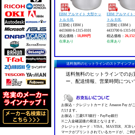
EBM アルマイト 大型ケッ
EBM アルマイト
トル 6.0L
トル 8.0L
江部松 ( EBM )
江部松 ( EBM )
4433600 6-1315-0101
4433700 6-1315-0
税込価格：
18,899円
税込価格：
26,15
在庫あり
在庫あり
送料無料のヒットラインのストアインフォ
送料無料のヒットラインでのお
ー、配送情報、営業時間につい
お振込・クレジットカードと Amazon Pay 
だけます。
お振込：三菱UFJ銀行・PayPay銀行
※ご入金確認後の発送となります。
クレジットカード：VISA、MASTER、JCB 
マークがプリントされているカードが、ご利