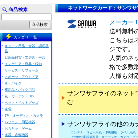
ネットワークカード：サンワサ
メーカー 
送料無料
カテゴリ 一覧
こちらは
キッチン用品・食器・調理器
ジです。
具
人気のネ
日用品雑貨・文房具・手芸
インテリア・寝具・収納
格で多数
サービス・リフォーム
人様も対
スポーツ・アウトドア
車・バイク
車用品・バイク用品
サンワサプライのネット
花・ガーデン・DIY
む
ペット・ペットグッズ
家電
TV・オーディオ・カメラ
パソコン・周辺機器
サンワサプライの他のカ
おもちゃ・ゲーム
コンテナ
コピー用紙・印刷用紙
ラベル用紙
楽器・音響機器
その他住宅設備家電
オーディオ
カメラ・ビ