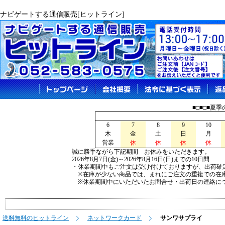
ナビゲートする通信販売[ヒットライン]
■□■□■夏
6
7
8
9
10
木
金
土
日
月
営業
休
休
休
休
誠に勝手ながら下記期間 お休みをいただきます。
2026年8月7日(金)～2026年8月16日(日)までの10日間
・休業期間中もご注文は受け付けておりますが、出荷確
※在庫が少ない商品では、まれにご注文の重複での在
※休業期間中にいただいたお問合せ・出荷日の連絡につ
送料無料のヒットライン
ネットワークカード
サンワサプライ