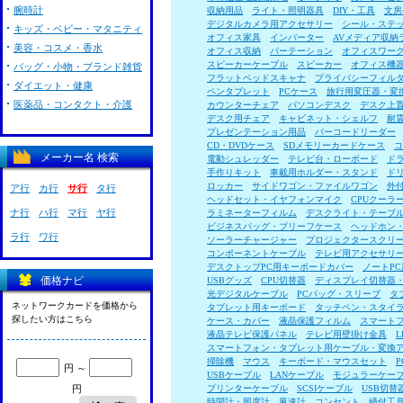
腕時計
収納用品
ライト・照明器具
DIY・工具
文房
デジタルカメラ用アクセサリー
シール・ステ
キッズ・ベビー・マタニティ
オフィス家具
インバーター
AVメディア収納
美容・コスメ・香水
オフィス収納
パーテーション
オフィスワー
スピーカーケーブル
スピーカー
オフィス機
バッグ・小物・ブランド雑貨
フラットベッドスキャナ
プライバシーフィル
ダイエット・健康
ペンタブレット
PCケース
旅行用変圧器・変
医薬品・コンタクト・介護
カウンターチェア
パソコンデスク
デスク上
デスク用チェア
キャビネット・シェルフ
耐
プレゼンテーション用品
バーコードリーダー
CD・DVDケース
SDメモリーカードケース
コ
メーカー名 検索
電動シュレッダー
テレビ台・ローボード
ド
手作りキット
車載用ホルダー・スタンド
ド
ロッカー
サイドワゴン・ファイルワゴン
外
ア行
カ行
サ行
タ行
ヘッドセット・イヤフォンマイク
CPUクーラ
ナ行
ハ行
マ行
ヤ行
ラミネーターフィルム
デスクライト・テーブ
ビジネスバッグ・ブリーフケース
ヘッドホン
ラ行
ワ行
ソーラーチャージャー
プロジェクタースクリ
コンポーネントケーブル
テレビ用アクセサリ
デスクトップPC用キーボードカバー
ノートP
価格ナビ
USBグッズ
CPU切替器
ディスプレイ切替器
光デジタルケーブル
PCバッグ・スリーブ
タ
ネットワークカードを価格から
タブレット用キーボード
タッチペン・スタイ
探したい方はこちら
ケース・カバー
液晶保護フィルム
スマート
液晶テレビ保護パネル
テレビ用壁掛け金具
スマートフォン・タブレット用ケーブル・変換
掃除機
マウス
キーボード・マウスセット
円 ～
USBケーブル
LANケーブル
モジュラーケー
円
プリンターケーブル
SCSIケーブル
USB切替
時間計・照度計
風速計
コンセント
締付工