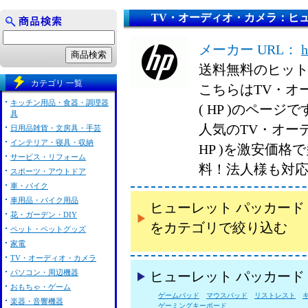
TV・オーディオ・カメラ：ヒューレ
メーカー URL：
h
送料無料のヒッ
カテゴリ 一覧
こちらはTV・オ
キッチン用品・食器・調理器
( HP )のページ
具
人気のTV・オーデ
日用品雑貨・文房具・手芸
インテリア・寝具・収納
HP )を激安価
サービス・リフォーム
料！法人様も対
スポーツ・アウトドア
車・バイク
車用品・バイク用品
ヒューレット パッカード 
花・ガーデン・DIY
をカテゴリで絞り込む
ペット・ペットグッズ
家電
TV・オーディオ・カメラ
パソコン・周辺機器
ヒューレット パッカード 
おもちゃ・ゲーム
ゲームパッド
マウスパッド
リストレスト
楽器・音響機器
ゲーミングキーボード