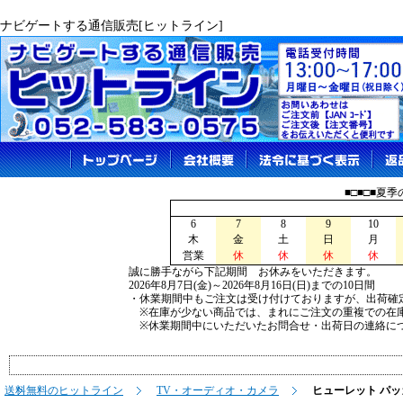
ナビゲートする通信販売[ヒットライン]
■□■□■夏
6
7
8
9
10
木
金
土
日
月
営業
休
休
休
休
誠に勝手ながら下記期間 お休みをいただきます。
2026年8月7日(金)～2026年8月16日(日)までの10日間
・休業期間中もご注文は受け付けておりますが、出荷確
※在庫が少ない商品では、まれにご注文の重複での在
※休業期間中にいただいたお問合せ・出荷日の連絡につ
送料無料のヒットライン
TV・オーディオ・カメラ
ヒューレット パッカー