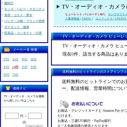
腕時計
TV・オーディオ・カメ
キッズ・ベビー・マタニティ
ヒューレット パッカード ( HP )
サンワサプラ
美容・コスメ・香水
八重洲無線 ( YAESU )
ユニペックス ( UNI-PEX 
バッグ・小物・ブランド雑貨
ダイエット・健康
医薬品・コンタクト・介護
TV・オーディオ・カメラ ヒューレット
TV・オーディオ・カメラ ヒューレ
メーカー名 検索
現在
0
件、該当する商品はあり
ア行
カ行
サ行
タ行
ナ行
ハ行
マ行
ヤ行
送料無料のヒットラインのストアインフォ
ラ行
ワ行
送料無料のヒットラインでのお
ー、配送情報、営業時間につい
価格ナビ
TV・オーディオ・カメラを価格
から探したい方はこちら
お振込・クレジットカードと Amazon Pay 
だけます。
円 ～
お振込：三菱UFJ銀行・PayPay銀行
円
※ご入金確認後の発送となります。