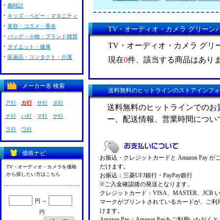
腕時計
キッズ・ベビー・マタニティ
美容・コスメ・香水
TV・オーディオ・カメラ グリーンハウス
バッグ・小物・ブランド雑貨
TV・オーディオ・カメラ グリーン
ダイエット・健康
医薬品・コンタクト・介護
現在
0
件、該当する商品はあり
メーカー名 検索
送料無料のヒットラインのストアインフォ
ア行
カ行
サ行
タ行
送料無料のヒットラインでのお
ナ行
ハ行
マ行
ヤ行
ー、配送情報、営業時間につい
ラ行
ワ行
価格ナビ
お振込・クレジットカードと Amazon Pay 
だけます。
TV・オーディオ・カメラを価格
から探したい方はこちら
お振込：三菱UFJ銀行・PayPay銀行
※ご入金確認後の発送となります。
クレジットカード：VISA、MASTER、JCB 
円 ～
マークがプリントされているカードが、ご利
けます。
円
Amazon Pay：Amazon Payをご利用いただ