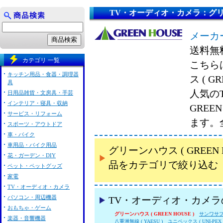
TV・オーディオ・カメラ：グリーンハ
メーカー
送料無
カテゴリ 一覧
こちら
キッチン用品・食器・調理器
ス ( 
具
人気の
日用品雑貨・文房具・手芸
インテリア・寝具・収納
GREE
サービス・リフォーム
ます。
スポーツ・アウトドア
車・バイク
車用品・バイク用品
グリーンハウス ( GREE
花・ガーデン・DIY
品をカテゴリで絞り込む
ペット・ペットグッズ
家電
TV・オーディオ・カメラ
パソコン・周辺機器
TV・オーディオ・カメ
おもちゃ・ゲーム
グリーンハウス ( GREEN HOUSE )
サンワサ
楽器・音響機器
八重洲無線 ( YAESU )
ユニペックス ( UNI-PEX 