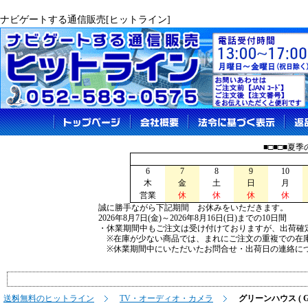
ナビゲートする通信販売[ヒットライン]
■□■□■夏
6
7
8
9
10
木
金
土
日
月
営業
休
休
休
休
誠に勝手ながら下記期間 お休みをいただきます。
2026年8月7日(金)～2026年8月16日(日)までの10日間
・休業期間中もご注文は受け付けておりますが、出荷確
※在庫が少ない商品では、まれにご注文の重複での在
※休業期間中にいただいたお問合せ・出荷日の連絡につ
送料無料のヒットライン
TV・オーディオ・カメラ
グリーンハウス ( GR