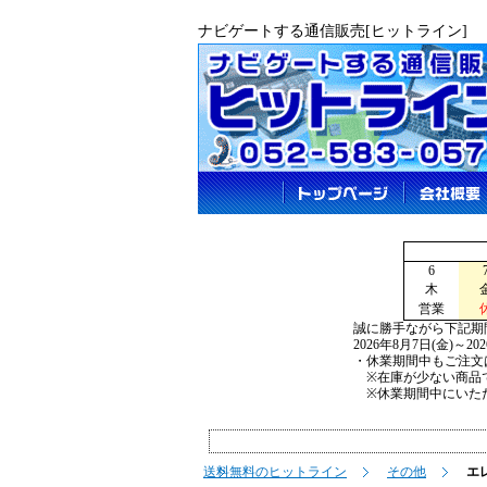
ナビゲートする通信販売[ヒットライン]
6
木
営業
誠に勝手ながら下記期
2026年8月7日(金)～2
・休業期間中もご注文
※在庫が少ない商品で
※休業期間中にいただ
送料無料のヒットライン
その他
エレ