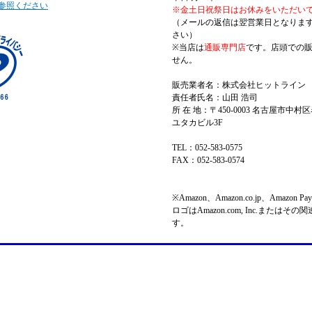
参照ください
※金土日祝祭日はお休みをいただい
（メールの返信は翌営業日となりま
さい）
※当店は
通販専門店
です。店頭での
せん。
販売業者名：株式会社ヒットライン
責任者氏名：山田 浩司
所 在 地：〒450-0003 名古屋市中村区
ユタカビル3F
TEL：052-583-0575
FAX：052-583-0574
※Amazon、Amazon.co.jp、Amazo
ロゴはAmazon.com, Inc.またはそ
す。