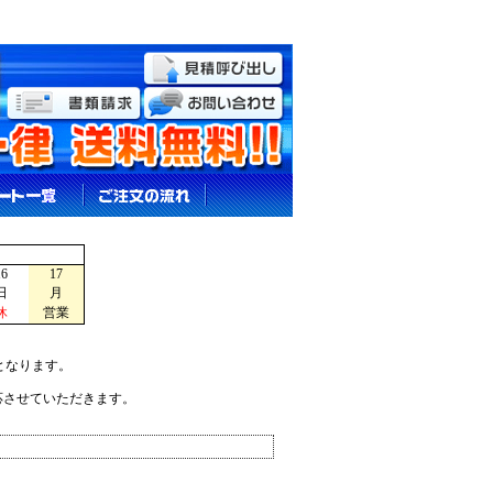
16
17
日
月
休
営業
となります。
応させていただきます。