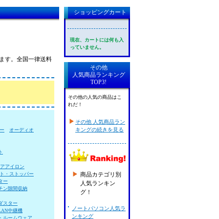
ショッピングカート
現在、カートには何も入
っていません。
ています。全国一律送料
その他
人気商品ランキング
TOP3!
その他の人気の商品はこ
れだ！
その他 人気商品ラン
キングの続きを見る
ー
オーディオ
ト
アアイロン
ト・ストッパー
商品カテゴリ別
ター
人気ランキン
チン隙間収納
グ！
ダスター
ノートパソコン人気ラ
LAN中継機
ンキング
・ルームウェア