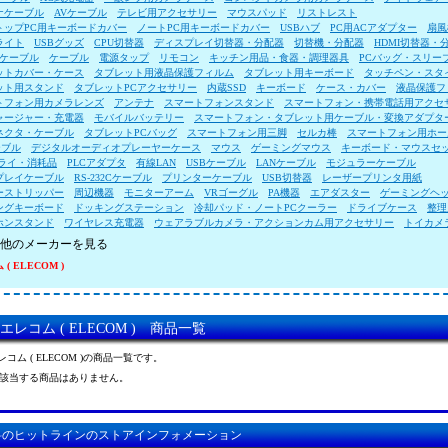
ナケーブル
AVケーブル
テレビ用アクセサリー
マウスパッド
リストレスト
トップPC用キーボードカバー
ノートPC用キーボードカバー
USBハブ
PC用ACアダプター
扇風
ライト
USBグッズ
CPU切替器
ディスプレイ切替器・分配器
切替機・分配器
HDMI切替器・
ireケーブル
ケーブル
電源タップ
リモコン
キッチン用品・食器・調理器具
PCバッグ・スリー
ットカバー・ケース
タブレット用液晶保護フィルム
タブレット用キーボード
タッチペン・スタ
ット用スタンド
タブレットPCアクセサリー
内蔵SSD
キーボード
ケース・カバー
液晶保護フ
トフォン用カメラレンズ
アンテナ
スマートフォンスタンド
スマートフォン・携帯電話用アクセ
ャージャー・充電器
モバイルバッテリー
スマートフォン・タブレット用ケーブル・変換アダプタ
ネクタ・ケーブル
タブレットPCバッグ
スマートフォン用三脚
セルカ棒
スマートフォン用ホー
ーブル
デジタルオーディオプレーヤーケース
マウス
ゲーミングマウス
キーボード・マウスセ
プライ・消耗品
PLCアダプタ
有線LAN
USBケーブル
LANケーブル
モジュラーケーブル
プレイケーブル
RS-232Cケーブル
プリンターケーブル
USB切替器
レーザープリンタ用紙
ーストリッパー
周辺機器
モニターアーム
VRゴーグル
PA機器
エアダスター
ゲーミングヘ
ングキーボード
ドッキングステーション
冷却パッド・ノートPCクーラー
ドライブケース
整理
ホンスタンド
ワイヤレス充電器
ウェアラブルカメラ・アクションカム用アクセサリー
トイカメ
他のメーカーを見る
( ELECOM )
エレコム ( ELECOM ) 商品一覧
レコム ( ELECOM )の商品一覧です。
該当する商品はありません。
料のヒットラインのストアインフォメーション