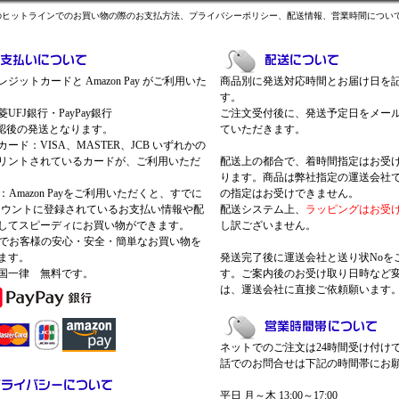
のヒットラインでのお買い物の際のお支払方法、プライバシーポリシー、配送情報、営業時間につい
ジットカードと Amazon Pay がご利用いた
商品別に発送対応時間とお届け日を
す。
UFJ銀行・PayPay銀行
ご注文受付後に、発送予定日をメー
認後の発送となります。
ていただきます。
ード：VISA、MASTER、JCB いずれかの
リントされているカードが、ご利用いただ
配送上の都合で、着時間指定はお受
ります。商品は弊社指定の運送会社
Pay：Amazon Payをご利用いただくと、すでに
の指定はお受けできません。
nアカウントに登録されているお支払い情報や配
配送システム上、
ラッピングはお受
してスピーディにお買い物ができます。
し訳ございません。
 Payでお客様の安心・安全・簡単なお買い物を
ます。
発送完了後に運送会社と送り状Noを
国一律 無料です。
す。ご案内後のお受け取り日時など
は、運送会社に直接ご依頼願います
ネットでのご注文は24時間受け付け
話でのお問合せは下記の時間帯にお
平日 月～木 13:00～17:00