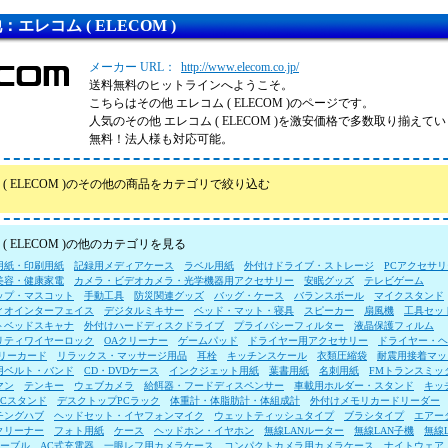
：エレコム ( ELECOM )
メーカー URL：
http://www.elecom.co.jp/
送料無料のヒットラインへようこそ。
こちらはその他 エレコム ( ELECOM )のページです。
人気のその他 エレコム ( ELECOM )を激安価格で多数取り揃え
無料！法人様も対応可能。
 ( ELECOM )のその他の商品をカテゴリで絞り込む
( ELECOM )の他のカテゴリを見る
用紙・印刷用紙
記録用メディアケース
ラベル用紙
外付けドライブ・ストレージ
PCアクセサリ
美容・健康家電
カメラ・ビデオカメラ・光学機器用アクセサリー
安眠グッズ
テレビゲーム
ップ・マスコット
手動工具
防災関連グッズ
バッグ・ケース
バランスボール
マイクスタンド
ィオインターフェイス
デジタルミキサー
ベッド・マット・寝具
スピーカー
扇風機
工具セッ
トベッドスキャナ
外付けハードディスクドライブ
プライバシーフィルター
液晶保護フィルム
リティワイヤーロック
OAクリーナー
ゲームパッド
ドライヤー用アクセサリー
ドライヤー・ヘ
モリーカード
リラックス・マッサージ用品
耳栓
キッチンスケール
衣類圧縮袋
耐震用接着マッ
用ベルト・バンド
CD・DVDケース
インクジェット用紙
葉書用紙
名刺用紙
FMトランスミッ
マン
テンキー
ウェブカメラ
給餌器・フードディスペンサー
車載用ホルダー・スタンド
キッ
PCスタンド
デスクトップPCラック
体重計・体脂肪計・体組成計
外付けメモリカードリーダー
チングハブ
ヘッドセット・イヤフォンマイク
ウェットティッシュタイプ
ブラシタイプ
エアー
クリーナー
フォト用紙
ケース
ヘッドホン・イヤホン
無線LANルーター
無線LAN子機
無線
ケーブル
AC式充電器
一眼レフ用カメラケース
コンパクトカメラ用カメラケース
ナイトウェア