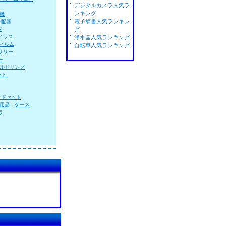
デジタルカメラ人気ラ
ンキング
機
電子辞書人気ランキン
分配器
ブ
グ
イラス
浄水器人気ランキング
ィルム
自転車人気ランキング
サリー
ー
ルドリング
ット
ッドセット
用品
ケース
ラ