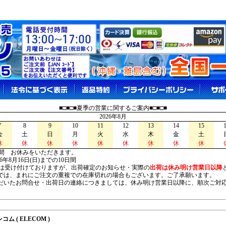
■□■□■夏季の営業に関するご案内■□■□■
2026年8月
7
8
9
10
11
12
13
14
15
金
土
日
月
火
水
木
金
土
休
休
休
休
休
休
休
休
休
間 お休みをいただきます。
026年8月16日(日)までの10日間
は受け付けておりますが、出荷確定のお知らせ・実際の
出荷は休み明け営業日以降
は、まれにご注文の重複での在庫切れの場合もございます。ご了承願います。
いたお問合せ・出荷日の連絡につきましては、休み明け営業日以降に、順次ご対
コム ( ELECOM )