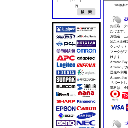
送料無料
円
お振込・クレ
だけます。
お振込：三菱
※ご入金確
クレジットカ
マークがプ
けます。
Amazon 
Amazo
送先を利用
Amazon
サポートし
送料は、全