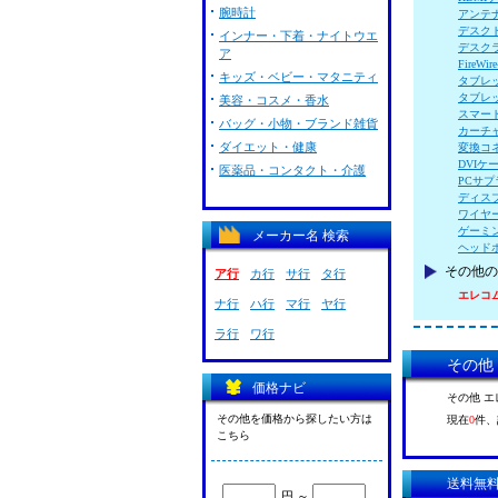
腕時計
アンテ
デスク
インナー・下着・ナイトウエ
デスク
ア
FireW
キッズ・ベビー・マタニティ
タブレ
タブレ
美容・コスメ・香水
スマー
バッグ・小物・ブランド雑貨
カーチ
ダイエット・健康
変換コ
DVIケ
医薬品・コンタクト・介護
PCサ
ディス
ワイヤ
ゲーミ
メーカー名 検索
ヘッド
その他の
ア行
カ行
サ行
タ行
エレコム 
ナ行
ハ行
マ行
ヤ行
ラ行
ワ行
その他 
価格ナビ
その他 エ
その他を価格から探したい方は
現在
0
件、
こちら
送料無
円 ～