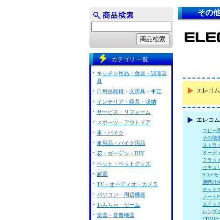
その他
カテゴリ 一覧
キッチン用品・食器・調理器
具
エレコム
日用品雑貨・文房具・手芸
インテリア・寝具・収納
サービス・リフォーム
エレコム 
スポーツ・アウトドア
コピー
車・バイク
その他
車用品・バイク用品
ストラ
オーデ
花・ガーデン・DIY
フラッ
ペット・ペットグッズ
セキュ
家電
SDメ
腕時計
TV・オーディオ・カメラ
オット
パソコン・周辺機器
ノート
スイッ
おもちゃ・ゲーム
レンズ
楽器・音響機器
HDMI