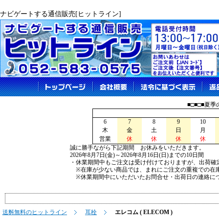
ナビゲートする通信販売[ヒットライン]
■□■□■夏
6
7
8
9
10
木
金
土
日
月
営業
休
休
休
休
誠に勝手ながら下記期間 お休みをいただきます。
2026年8月7日(金)～2026年8月16日(日)までの10日間
・休業期間中もご注文は受け付けておりますが、出荷確
※在庫が少ない商品では、まれにご注文の重複での在
※休業期間中にいただいたお問合せ・出荷日の連絡につ
送料無料のヒットライン
耳栓
エレコム ( ELECOM )