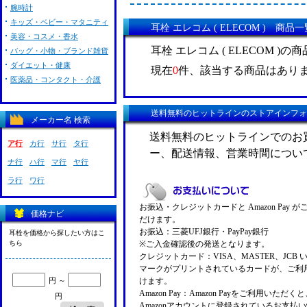
腕時計
キッズ・ベビー・マタニティ
耳栓 エレコム ( ELECOM ) 商品一
美容・コスメ・香水
耳栓 エレコム ( ELECOM )
バッグ・小物・ブランド雑貨
ダイエット・健康
現在
0
件、該当する商品はあり
医薬品・コンタクト・介護
送料無料のヒットラインのストアインフォ
メーカー名 検索
送料無料のヒットラインでのお
ア行
カ行
サ行
タ行
ー、配送情報、営業時間につい
ナ行
ハ行
マ行
ヤ行
ラ行
ワ行
お振込・クレジットカードと Amazon Pay 
価格ナビ
だけます。
お振込：三菱UFJ銀行・PayPay銀行
耳栓を価格から探したい方はこ
ちら
※ご入金確認後の発送となります。
クレジットカード：VISA、MASTER、JCB 
マークがプリントされているカードが、ご利
円 ～
けます。
Amazon Pay：Amazon Payをご利用いただ
円
Amazonアカウントに登録されているお支払