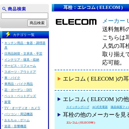
耳栓：エレコム ( ELECOM )
メーカー 
送料無料
カテゴリ 一覧
こちらは耳
キッチン用品・食器・調理器
人気の耳栓
具
取り揃え
日用品雑貨・文房具・手芸
インテリア・寝具・収納
応可能。
サービス・リフォーム
スポーツ・アウトドア
エレコム ( ELECOM
車・バイク
車用品・バイク用品
花・ガーデン・DIY
ペット・ペットグッズ
エレコム ( ELECOM 
家電
スイッチングハブ
AC式充電器
液晶保護フィ
TV・オーディオ・カメラ
耳栓の他のメーカーを見
パソコン・周辺機器
おもちゃ・ゲーム
エレコム ( ELECOM )
楽器・音響機器