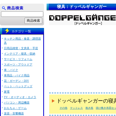
寝具：ドッペルギャンガー
カテゴリ 一覧
キッチン用品・食器・調理器
具
日用品雑貨・文房具・手芸
インテリア・寝具・収納
サービス・リフォーム
スポーツ・アウトドア
車・バイク
車用品・バイク用品
花・ガーデン・DIY
ペット・ペットグッズ
家電
TV・オーディオ・カメラ
ドッペルギャンガーの寝
パソコン・周辺機器
おもちゃ・ゲーム
その他
マットレス
抱き枕
掛け敷き布団セ
楽器・音響機器