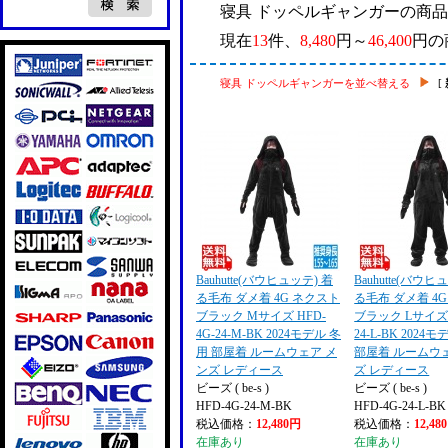
寝具 ドッペルギャンガーの商
現在
13
件、
8,480
円～
46,400
円の
寝具 ドッペルギャンガーを並べ替える
[
Bauhutte(バウヒュッテ) 着
Bauhutte(バウヒ
る毛布 ダメ着 4G ネクスト
る毛布 ダメ着 4
ブラック Mサイズ HFD-
ブラック Lサイズ 
4G-24-M-BK 2024モデル 冬
24-L-BK 2024
用 部屋着 ルームウェア メ
部屋着 ルームウ
ンズ レディース
ズ レディース
ビーズ ( be-s )
ビーズ ( be-s )
HFD-4G-24-M-BK
HFD-4G-24-L-BK
税込価格：
12,480円
税込価格：
12,48
在庫あり
在庫あり