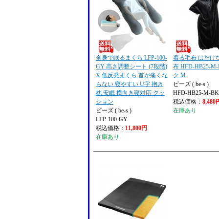
全身で眠るまくら LFP-100-
着る毛布 はだけ
GY 高さ調整シート (7段階)
布 HFD-HB25-M
X 低反発まくら 首が痛くな
ク M
らない 寝やすい U字 抱き
ビーズ ( be-s )
枕 安眠 横向き寝対応 クッ
HFD-HB25-M-B
ション
税込価格：
8,480
ビーズ ( be-s )
在庫あり
LFP-100-GY
税込価格：
11,800円
在庫あり