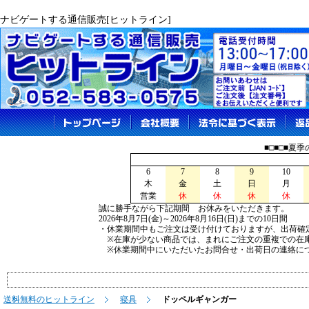
ナビゲートする通信販売[ヒットライン]
■□■□■夏
6
7
8
9
10
木
金
土
日
月
営業
休
休
休
休
誠に勝手ながら下記期間 お休みをいただきます。
2026年8月7日(金)～2026年8月16日(日)までの10日間
・休業期間中もご注文は受け付けておりますが、出荷確
※在庫が少ない商品では、まれにご注文の重複での在
※休業期間中にいただいたお問合せ・出荷日の連絡につ
送料無料のヒットライン
寝具
ドッペルギャンガー