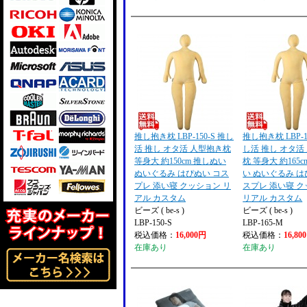
推し抱き枕 LBP-150-S 推し
推し抱き枕 LBP-1
活 推し オタ活 人型抱き枕
し活 推し オタ活
等身大 約150cm 推しぬい
枕 等身大 約165
ぬいぐるみ はぴぬい コス
い ぬいぐるみ は
プレ 添い寝 クッション リ
スプレ 添い寝 
アル カスタム
リアル カスタム
ビーズ ( be-s )
ビーズ ( be-s )
LBP-150-S
LBP-165-M
税込価格：
16,000円
税込価格：
16,80
在庫あり
在庫あり