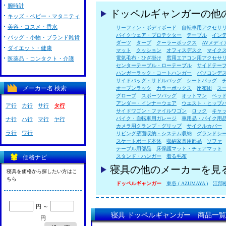
腕時計
ドッペルギャンガーの他
キッズ・ベビー・マタニティ
美容・コスメ・香水
サーフィン・ボディボード
自転車用アクセサ
バイクウェア・プロテクター
テーブル
イン
バッグ・小物・ブランド雑貨
ダーツ
タープ
クーラーボックス
AVメディ
ダイエット・健康
マット
クッション
オフィスデスク
マイク
電気毛布・ひざ掛け
窓用エアコン用アクセサ
医薬品・コンタクト・介護
センターテーブル・ローテーブル
サイドテー
ハンガーラック・コートハンガー
パソコンデ
サイドバッグ・サドルバッグ
シートバッグ
メーカー名 検索
オープンラック
カラーボックス
座布団
ス
グローブ
スポーツバッグ
オットマン
ベッ
アンダー・インナーウェア
ウエスト・ヒップ
ア行
カ行
サ行
タ行
サイドワゴン・ファイルワゴン
ロック
キャ
バイク・自転車用ガレージ
車用品・バイク用
ナ行
ハ行
マ行
ヤ行
カメラ用クランプ・グリップ
サイクルカバー
ラ行
ワ行
リビング壁面収納・システム収納
グランドシ
スケートボード本体
収納家具用部品
ソファ
テーブル用部品
床保護マット・チェアマット
スタンド・ハンガー
着る毛布
価格ナビ
寝具の他のメーカーを見
寝具を価格から探したい方はこ
ちら
ドッペルギャンガー
東谷 ( AZUMAYA )
江部松 
円 ～
寝具 ドッペルギャンガー 商品一覧
円