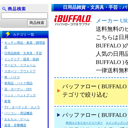
日用品雑貨・文房具・手芸：バッファ
メーカー UR
送料無料の
カテゴリ 一覧
こちらは日用
キッチン用品・食器・調理器
BUFFALO
具
人気の日用品
日用品雑貨・文房具・手芸
インテリア・寝具・収納
BUFFAL
サービス・リフォーム
一律送料無
スポーツ・アウトドア
車・バイク
車用品・バイク用品
バッファロー ( BUFF
花・ガーデン・DIY
テゴリで絞り込む
ペット・ペットグッズ
家電
TV・オーディオ・カメラ
パソコン・周辺機器
バッファロー ( BUFFA
おもちゃ・ゲーム
外付けメモリカードリーダー
スイッチングハ
楽器・音響機器