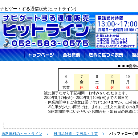
ナビゲートする通信販売[ヒットライン]
■□■□■夏
6
7
8
9
10
木
金
土
日
月
営業
休
休
休
休
誠に勝手ながら下記期間 お休みをいただきます。
2026年8月7日(金)～2026年8月16日(日)までの10日間
・休業期間中もご注文は受け付けておりますが、出荷確
※在庫が少ない商品では、まれにご注文の重複での在
※休業期間中にいただいたお問合せ・出荷日の連絡につ
送料無料のヒットライン
日用品雑貨・文房具・手芸
バッファロー ( BU