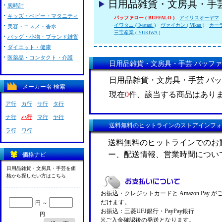
日用品雑貨・文房具・手
腕時計
キッズ・ベビー・マタニティ
バッファロー ( BUFFALO )
アイリスオーヤマ
イワタニ ( Iwatani )
ヴァイカン ( Vikan )
カーライ
美容・コスメ・香水
三宝産業 ( YUKIWA )
バッグ・小物・ブランド雑貨
ダイエット・健康
医薬品・コンタクト・介護
日用品雑貨・文房具・手芸 バッファロー
日用品雑貨・文房具・手芸 バッファ
メーカー名 検索
現在
0
件、該当する商品はあり
ア行
カ行
サ行
タ行
ナ行
ハ行
マ行
ヤ行
送料無料のヒットラインのストアインフォ
ラ行
ワ行
送料無料のヒットラインでのお
ー、配送情報、営業時間につい
価格ナビ
日用品雑貨・文房具・手芸を価
格から探したい方はこちら
お振込・クレジットカードと Amazon Pay 
だけます。
円 ～
お振込：三菱UFJ銀行・PayPay銀行
円
※ご入金確認後の発送となります。