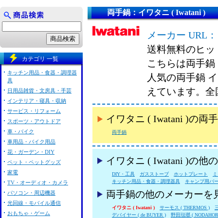
両手鍋：イワタニ ( Iwatani )
メーカー URL：
送料無料のヒッ
カテゴリ 一覧
こちらは両手鍋 イ
キッチン用品・食器・調理器
人気の両手鍋 イワ
具
えています。全
日用品雑貨・文房具・手芸
インテリア・寝具・収納
サービス・リフォーム
イワタニ ( Iwatani
スポーツ・アウトドア
車・バイク
両手鍋
車用品・バイク用品
花・ガーデン・DIY
イワタニ ( Iwatani )
ペット・ペットグッズ
家電
DIY・工具
ガスストーブ
ホットプレート
ミ
キッチン用品・食器・調理器具
キャンプ用バ
TV・オーディオ・カメラ
両手鍋の他のメーカーを
パソコン・周辺機器
光回線・モバイル通信
イワタニ ( Iwatani )
サーモス ( THERMOS )
三
おもちゃ・ゲーム
デバイヤー ( de BUYER )
野田琺瑯 ( NODAHOR