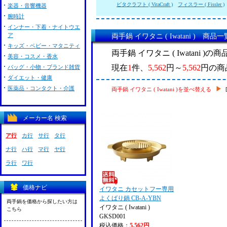
ビタクラフト ( VitaCraft )
フィスラー ( Fissler )
楽器・音響機器
腕時計
インナー・下着・ナイトウエ
ア
両手鍋 イワタニ ( Iwatani ) 商品一
キッズ・ベビー・マタニティ
両手鍋 イワタニ ( Iwatani )
美容・コスメ・香水
現在
1
件、
5,562
円～
5,562
円の商
バッグ・小物・ブランド雑貨
ダイエット・健康
医薬品・コンタクト・介護
両手鍋 イワタニ ( Iwatani )を並べ替える
メーカー名 検索
ア行
カ行
サ行
タ行
ナ行
ハ行
マ行
ヤ行
ラ行
ワ行
価格ナビ
イワタニ カセットフー専用
よくばり鍋 CB-A-YBN
両手鍋を価格から探したい方は
イワタニ ( Iwatani )
こちら
GKSD001
税込価格：
5,562円