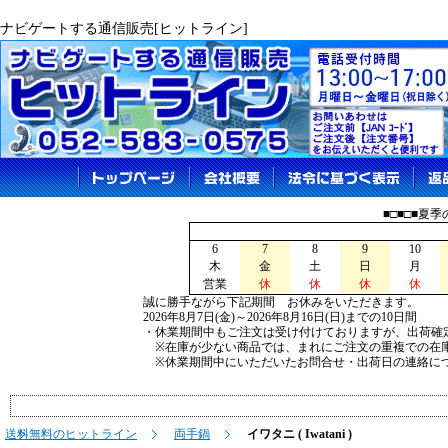
ナビゲートする通信販売[ヒットライン]
■□■□■夏
6
7
8
9
10
木
金
土
日
月
営業
休
休
休
休
誠に勝手ながら下記期間 お休みをいただきます。
2026年8月7日(金)～2026年8月16日(日)までの10日間
・休業期間中もご注文は受け付けておりますが、出荷確
※在庫が少ない商品では、まれにご注文の重複での在
※休業期間中にいただいたお問合せ・出荷日の連絡につ
送料無料のヒットライン
両手鍋
イワタニ ( Iwatani )