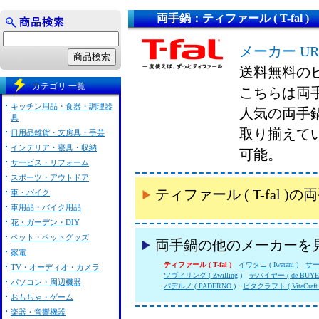
両手鍋：ティファール ( T-fal )
メーカー UR
送料無料の
カテゴリ 一覧
こちらは両手鍋
キッチン用品・食器・調理器
人気の両手鍋 
具
取り揃えて
日用品雑貨・文房具・手芸
インテリア・寝具・収納
可能。
サービス・リフォーム
スポーツ・アウトドア
ティファール ( T-fal
車・バイク
車用品・バイク用品
花・ガーデン・DIY
ペット・ペットグッズ
両手鍋の他のメーカーを
家電
ティファール ( T-fal )
イワタニ ( Iwatani )
サー
TV・オーディオ・カメラ
ツヴィリング ( Zwilling )
デバイヤー ( de BUYE
パソコン・周辺機器
パデルノ ( PADERNO )
ビタクラフト ( VitaCraft 
おもちゃ・ゲーム
楽器・音響機器