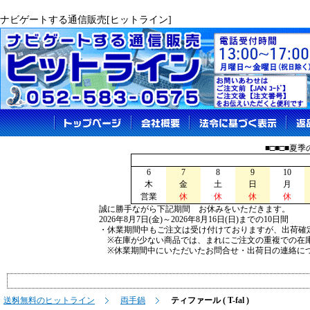
ナビゲートする通信販売[ヒットライン]
■□■□■夏
6
7
8
9
10
木
金
土
日
月
営業
休
休
休
休
誠に勝手ながら下記期間 お休みをいただきます。
2026年8月7日(金)～2026年8月16日(日)までの10日間
・休業期間中もご注文は受け付けておりますが、出荷確
※在庫が少ない商品では、まれにご注文の重複での在
※休業期間中にいただいたお問合せ・出荷日の連絡につ
送料無料のヒットライン
両手鍋
ティファール ( T-fal )