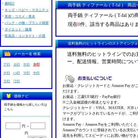
腕時計
両手鍋 ティファール ( T-fal ) 商
キッズ・ベビー・マタニティ
両手鍋 ティファール ( T-fal 
美容・コスメ・香水
バッグ・小物・ブランド雑貨
現在
0
件、該当する商品はあり
ダイエット・健康
医薬品・コンタクト・介護
送料無料のヒットラインのストアインフォ
送料無料のヒットラインでのお
メーカー名 検索
ー、配送情報、営業時間につい
ア行
カ行
サ行
タ行
ナ行
ハ行
マ行
ヤ行
ラ行
ワ行
お振込・クレジットカードと Amazon Pay 
だけます。
価格ナビ
お振込：三菱UFJ銀行・PayPay銀行
※ご入金確認後の発送となります。
両手鍋を価格から探したい方は
クレジットカード：VISA、MASTER、JCB 
こちら
マークがプリントされているカードが、ご利
けます。
Amazon Pay：Amazon Payをご利用いただ
円 ～
Amazonアカウントに登録されているお支払
円
送先を利用してスピーディにお買い物ができ