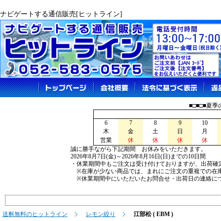
ナビゲートする通信販売[ヒットライン]
■□■□■夏
6
7
8
9
10
木
金
土
日
月
営業
休
休
休
休
誠に勝手ながら下記期間 お休みをいただきます。
2026年8月7日(金)～2026年8月16日(日)までの10日間
・休業期間中もご注文は受け付けておりますが、出荷確
※在庫が少ない商品では、まれにご注文の重複での在
※休業期間中にいただいたお問合せ・出荷日の連絡につ
送料無料のヒットライン
レモン絞り
江部松 ( EBM )