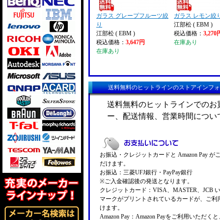
ガラス グレープフルーツ絞
ガラス レモン絞り
り
江部松 ( EBM )
江部松 ( EBM )
税込価格：
3,270
税込価格：
3,647円
在庫あり
在庫あり
送料無料のヒットラインのストアインフォ
送料無料のヒットラインでのお
ー、配送情報、営業時間につい
お振込・クレジットカードと Amazon Pay 
だけます。
お振込：三菱UFJ銀行・PayPay銀行
※ご入金確認後の発送となります。
クレジットカード：VISA、MASTER、JCB 
マークがプリントされているカードが、ご利
けます。
Amazon Pay：Amazon Payをご利用いただ