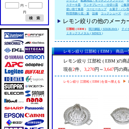
クリップ
配膳用品・キッチンファブリック
ステーキ皿
ランチプレート・仕切り皿
ご飯
円 ～
使い捨て食器
コーヒーカップ
お菓子・パン
円
料理用飾り花・葉
設備
コックシューズ
ペ
レモン絞りの他のメーカ
江部松 ( EBM )
関川鋼販 ( SEKIKAWA )
テイケ
ミネックスメタル ( MINEX )
レモン絞り 江部松 ( EBM ) 商品一
レモン絞り 江部松 ( EBM )
現在
2
件、
3,270
円～
3,647
円の商
レモン絞り 江部松 ( EBM )を並べ替える