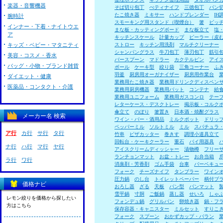
楽器・音響機器
そば切り包丁
ぺティナイフ
三徳包丁
パン
たこ焼き器
ミキサー
ハンドブレンダー
I
腕時計
スモーキング用スタンド（喫煙台）
箸
ピッ
インナー・下着・ナイトウエ
まな板・カッティングボード
まな板立て
塩
ア
キッチンスケール
計量カップ
ピーラー（皮
キッズ・ベビー・マタニティ
ストロー
キッチン用洗剤
マルチクリーナー
シャンパングラス
牛刀包丁
薄刃包丁
筋引
美容・コスメ・香水
バースプーン
マドラー
カクテルピン
アイ
バッグ・小物・ブランド雑貨
ボール
ケーキ型
絞り袋
三角コーナー
ふ
羽釜
厨房用オーガナイザー
厨房用作業台
ダイエット・健康
業務用たこ焼き器
業務用ドリンクディスペン
医薬品・コンタクト・介護
業務用厨房機器
業務用バット
コンテナ
給
業務用ユニフォーム
業務用ガスコンロ
テー
レターケース・デスクトレー
掲示板・コルク
傘立て
のぼり
箸置き
日本酒・焼酎グラス
メーカー名 検索
ワイン・バー・酒用品
ミルクポット
ドリッ
ペッパーミル
ソルトミル
ミル
スパチュラ
ア行
カ行
サ行
タ行
竹串
ピザカッター
巻きす
調理小道具立て
回転台・ケーキクーラー
重石
パイ用器具
ナ行
ハ行
マ行
ヤ行
アイスクリームディッシャー
漬物樽
フリー
ランチョンマット
お盆・トレー
お弁当箱
ラ行
ワ行
消臭剤・芳香剤
ゴム手袋
台車
バーベキュ
フォーク
チーズナイフ
タンブラー
ワイン
圧力鍋
のし台
トイレットペーパー
柄付ブ
価格ナビ
おろし器
ざる
天板
パン型
パンマット
雪平鍋
寸胴
ご飯鍋
蒸し器
せいろ
しゃ
レモン絞りを価格から探したい
フォンデュ鍋
グリルパン
卵焼き器
鍋・フ
方はこちら
保存容器・キャニスター
ミルセット
すりこ
フォーク
スプーン
おかずカップ・バラン