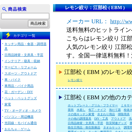
レモン絞り：江部松 ( EBM )
メーカー URL：
http://w
送料無料のヒットライン
カテゴリ 一覧
こちらはレモン絞り 江部松
キッチン用品・食器・調理器
人気のレモン絞り 江部松 
具
す。全国一律送料無料！
日用品雑貨・文房具・手芸
インテリア・寝具・収納
サービス・リフォーム
江部松 ( EBM )のレ
スポーツ・アウトドア
車・バイク
レモン絞り
車用品・バイク用品
花・ガーデン・DIY
江部松 ( EBM )の他の
ペット・ペットグッズ
家電
ホットプレート・グリル・フライヤー
ミキサ
茶筒
水差し
包丁・ナイフ
泡だて器
栓抜
TV・オーディオ・カメラ
その他キッチン家電
水まわり用品
掃除用具
パソコン・周辺機器
その他の調理器具
DIY・工具
アウトドア
洗
光回線・モバイル通信
日用品雑貨・文房具・手芸
防災関連グッズ
衛生日用品・衛生医療品
タオルケット
調理
おもちゃ・ゲーム
整理ボックス
キッチン整理用品
タオルハン