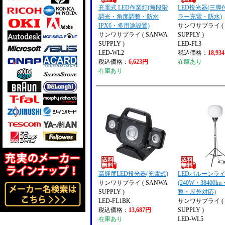
充電式 LED作業灯(無段階
LED投光器(三
調光・角度調整・防水
ラー充電・防水)
IPX6・多用途設置)
サンワサプライ ( 
サンワサプライ ( SANWA
SUPPLY )
SUPPLY )
LED-FL3
LED-WL2
税込価格：
18,93
税込価格：
6,623円
在庫あり
在庫あり
高輝度LED投光器(充電式)
LEDバルーンラ
サンワサプライ ( SANWA
(240W・38400
SUPPLY )
整・屋外対応)
LED-FL1BK
サンワサプライ ( 
税込価格：
13,687円
SUPPLY )
在庫あり
LED-WL5