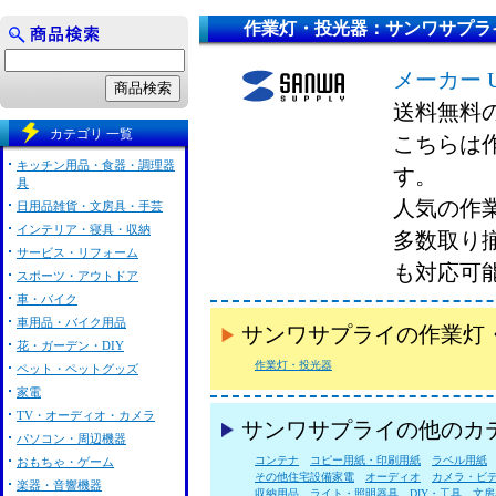
作業灯・投光器：サンワサプラ
メーカー 
送料無料
カテゴリ 一覧
こちらは
キッチン用品・食器・調理器
す。
具
人気の作
日用品雑貨・文房具・手芸
インテリア・寝具・収納
多数取り
サービス・リフォーム
も対応可
スポーツ・アウトドア
車・バイク
車用品・バイク用品
サンワサプライの作業灯
花・ガーデン・DIY
作業灯・投光器
ペット・ペットグッズ
家電
TV・オーディオ・カメラ
サンワサプライの他のカ
パソコン・周辺機器
コンテナ
コピー用紙・印刷用紙
ラベル用紙
おもちゃ・ゲーム
その他住宅設備家電
オーディオ
カメラ・ビ
楽器・音響機器
収納用品
ライト・照明器具
DIY・工具
文房