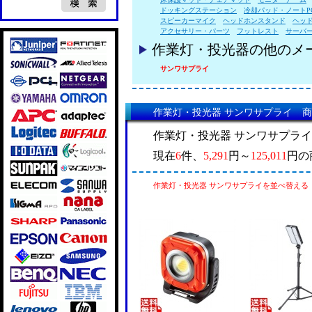
ドッキングステーション
冷却パッド・ノートP
スピーカーマイク
ヘッドホンスタンド
ヘッ
アクセサリー・パーツ
フットレスト
サーバ
作業灯・投光器の他のメ
サンワサプライ
作業灯・投光器 サンワサプライ 
作業灯・投光器 サンワサプラ
現在
6
件、
5,291
円～
125,011
円の
作業灯・投光器 サンワサプライを並べ替える