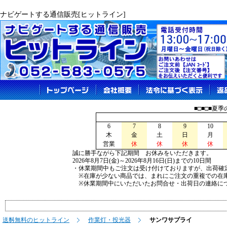
ナビゲートする通信販売[ヒットライン]
■□■□■夏
6
7
8
9
10
木
金
土
日
月
営業
休
休
休
休
誠に勝手ながら下記期間 お休みをいただきます。
2026年8月7日(金)～2026年8月16日(日)までの10日間
・休業期間中もご注文は受け付けておりますが、出荷確
※在庫が少ない商品では、まれにご注文の重複での在
※休業期間中にいただいたお問合せ・出荷日の連絡につ
送料無料のヒットライン
作業灯・投光器
サンワサプライ