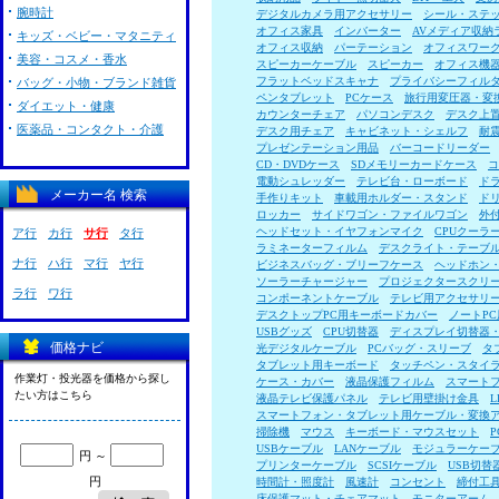
腕時計
デジタルカメラ用アクセサリー
シール・ステ
オフィス家具
インバーター
AVメディア収納
キッズ・ベビー・マタニティ
オフィス収納
パーテーション
オフィスワー
美容・コスメ・香水
スピーカーケーブル
スピーカー
オフィス機
フラットベッドスキャナ
プライバシーフィル
バッグ・小物・ブランド雑貨
ペンタブレット
PCケース
旅行用変圧器・変
ダイエット・健康
カウンターチェア
パソコンデスク
デスク上
医薬品・コンタクト・介護
デスク用チェア
キャビネット・シェルフ
耐
プレゼンテーション用品
バーコードリーダー
CD・DVDケース
SDメモリーカードケース
コ
電動シュレッダー
テレビ台・ローボード
ド
メーカー名 検索
手作りキット
車載用ホルダー・スタンド
ド
ロッカー
サイドワゴン・ファイルワゴン
外
ヘッドセット・イヤフォンマイク
CPUクーラ
ア行
カ行
サ行
タ行
ラミネーターフィルム
デスクライト・テーブ
ナ行
ハ行
マ行
ヤ行
ビジネスバッグ・ブリーフケース
ヘッドホン
ソーラーチャージャー
プロジェクタースクリ
ラ行
ワ行
コンポーネントケーブル
テレビ用アクセサリ
デスクトップPC用キーボードカバー
ノートP
USBグッズ
CPU切替器
ディスプレイ切替器
価格ナビ
光デジタルケーブル
PCバッグ・スリーブ
タ
タブレット用キーボード
タッチペン・スタイ
作業灯・投光器を価格から探し
ケース・カバー
液晶保護フィルム
スマート
たい方はこちら
液晶テレビ保護パネル
テレビ用壁掛け金具
スマートフォン・タブレット用ケーブル・変換
掃除機
マウス
キーボード・マウスセット
USBケーブル
LANケーブル
モジュラーケー
円 ～
プリンターケーブル
SCSIケーブル
USB切替
円
時間計・照度計
風速計
コンセント
締付工
床保護マット・チェアマット
モニターアーム