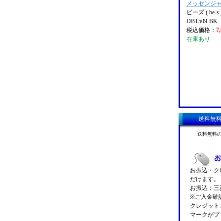
メッセンジ
ビーズ ( be-s 
DBT509-BK
税込価格：
7
在庫あり
送料無
送料無料
お振込・クレ
だけます。
お振込：三菱
※ご入金確
クレジットカ
マークがプ