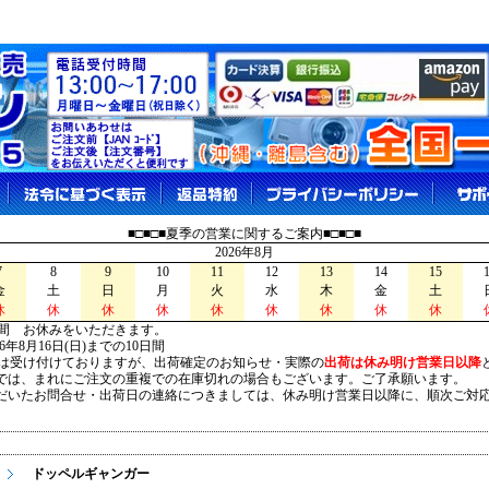
■□■□■夏季の営業に関するご案内■□■□■
2026年8月
7
8
9
10
11
12
13
14
15
金
土
日
月
火
水
木
金
土
休
休
休
休
休
休
休
休
休
間 お休みをいただきます。
026年8月16日(日)までの10日間
は受け付けておりますが、出荷確定のお知らせ・実際の
出荷は休み明け営業日以降
は、まれにご注文の重複での在庫切れの場合もございます。ご了承願います。
いたお問合せ・出荷日の連絡につきましては、休み明け営業日以降に、順次ご対
ドッペルギャンガー