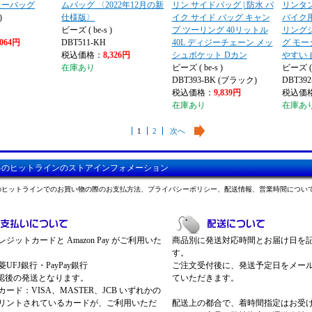
ャーバッグ
ムバッグ 〈2022年12月の新
リン サイドバッグ | 防水 バ
リンタン
)
仕様版〉
イク サイド バッグ キャン
バイク用
ビーズ ( be-s )
プ ツーリング 40リットル
リング
,064円
DBT511-KH
40L ディジーチェーン メッ
グ モー
税込価格：
8,326円
シュポケット Dカン
やすい 
在庫あり
ビーズ ( be-s )
ビーズ ( b
DBT393-BK (ブラック)
DBT39
税込価格：
9,839円
税込価
在庫あり
在庫あ
1
2
次へ
料のヒットラインのストアインフォメーション
のヒットラインでのお買い物の際のお支払方法、プライバシーポリシー、配送情報、営業時間につい
ジットカードと Amazon Pay がご利用いた
商品別に発送対応時間とお届け日を
す。
UFJ銀行・PayPay銀行
ご注文受付後に、発送予定日をメー
認後の発送となります。
ていただきます。
ード：VISA、MASTER、JCB いずれかの
リントされているカードが、ご利用いただ
配送上の都合で、着時間指定はお受