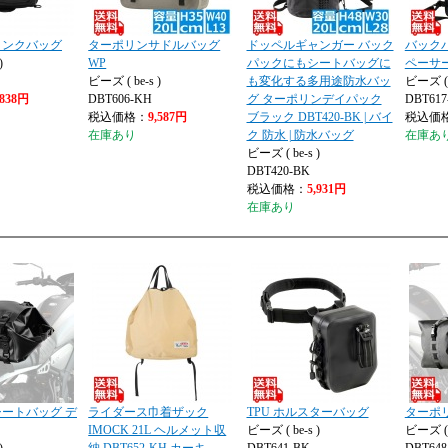
タンクバッグ
ターポリンサドルバッグ
ドッペルギャンガー バック
バック
)
WP
パックにもシートバッグに
ペーサ
ビーズ ( be-s )
も変化する多用途防水バッ
ビーズ ( b
,838円
DBT606-KH
グ ターポリンデイパック
DBT617
税込価格：
9,587円
ブラック DBT420-BK | バイ
税込価
在庫あり
ク 防水 | 防水バッグ
在庫あ
ビーズ ( be-s )
DBT420-BK
税込価格：
5,931円
在庫あり
ートバッグ デ
ライダース巾着ザック
TPU ホルスターバッグ
ターポ
IMOCK 21L ヘルメット収
ビーズ ( be-s )
ビーズ ( b