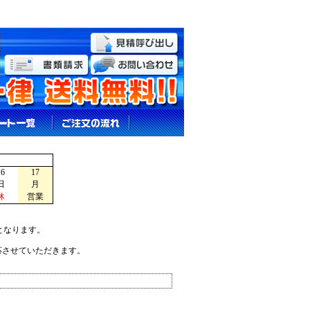
16
17
日
月
休
営業
となります。
応させていただきます。