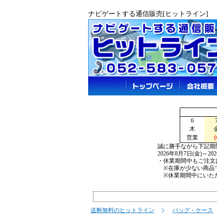
ナビゲートする通信販売[ヒットライン]
6
木
営業
誠に勝手ながら下記期
2026年8月7日(金)～2
・休業期間中もご注文
※在庫が少ない商品で
※休業期間中にいただ
送料無料のヒットライン
バッグ・ケース