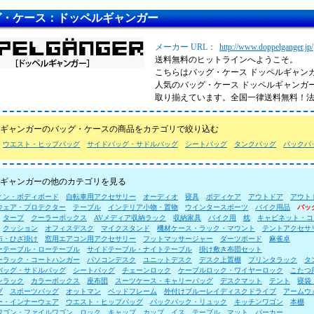
グ・ケース：ドッペルギャンガー
メーカー URL：
http://www.doppelganger.jp/
送料無料のヒットラインへようこそ。
こちらはバッグ・ケース ドッペルギャン
人気のバッグ・ケース ドッペルギャンガ
取り揃えています。全国一律送料無料！
ギャンガーのバッグ・ケースの商品をカテゴリで絞り込む
ウエスト・ヒップバッグ
サイドバッグ・サドルバッグ
シートバッグ
タンクバッグ
バックパ
ギャンガーの他のカテゴリを見る
ィン・ボディボード
自転車用アクセサリー
オーディオ
寝具
ボディケア
アウトドア
アウト
ウェア・プロテクター
テーブル
インテリア小物・置物
ウインタースポーツ
バイク用品
バッ
タープ
クーラーボックス
AVメディア収納ラック
収納家具
バイク用
枕
キャビネット・コ
クッション
オフィスデスク
マイクスタンド
機材ケース・ラック・マウント
テントアクセサ
布・ひざ掛け
窓用エアコン用アクセサリー
フットマッサージャー
ダーツボード
麻雀卓
ーテーブル・ローテーブル
サイドテーブル・ナイトテーブル
掛け敷き布団セット
ーラック・コートハンガー
パソコンデスク
ユニットデスク
デスク上置棚
プリンタラック
タ
バッグ・サドルバッグ
シートバッグ
チェーンロック
ケーブルロック・ワイヤーロック
こたつ
ンラック
カラーボックス
座布団
スーツケース・キャリーバッグ
デスクマット
テント
寝袋
ブ
スポーツバッグ
オットマン
ベッドフレーム
外付けブルーレイディスクドライブ
アームウ
ー・インナーウェア
ウエスト・ヒップバッグ
バックパック・リュック
キッチンワゴン
本棚
ワゴン・ファイルワゴン
ロック
キャップ
カップ
イス
テーブル
マット
パーカー