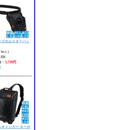
ーズホルスターバッ
e-s )
-BK
格：
3,739円
り
ルギャンガー ターポ