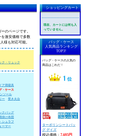
ショッピングカート
現在、カートには何も入
っていません。
ガーのページです。
ーを激安価格で多数
バッグ・ケース
法人様も対応可能。
人気商品ランキング
TOP3!
バッグ・ケースの人気の
ック・リュック
商品はこれだ！
ドア用寝具
グ・ケース
ンソール
リー
焚き火台
ンクバッグ
用掛け布団
・シュラフ
ターポリンシートバッ
ォーマー
グ デイズ
税込価格：
7,695円