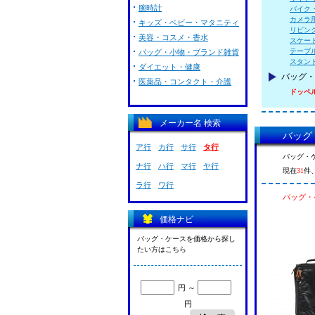
腕時計
バイク
カメラ
キッズ・ベビー・マタニティ
リビン
美容・コスメ・香水
スケー
テーブ
バッグ・小物・ブランド雑貨
スタン
ダイエット・健康
バッグ・
医薬品・コンタクト・介護
ドッペ
メーカー名 検索
バッグ
ア行
カ行
サ行
タ行
バッグ・
ナ行
ハ行
マ行
ヤ行
現在
31
件
ラ行
ワ行
バッグ・
価格ナビ
バッグ・ケースを価格から探し
たい方はこちら
円 ～
円