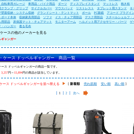
・自転車用ガレージ
車用品・バイク用品
ダーツ
ディスプレイスタンド
マットレス
抱き枕
用クランプ・グリップ
サイクルカバー
マウスパッド
リストレスト
タブレット用スタンド
キ
グ壁面収納・システム収納
グランドシート・テントマット
ポール
PC眼鏡
アコード プラグイ
トボード本体
収納家具用部品
ソファ
イス・チェア用部品
デスク用部品
スチールシェルフ・
ル用部品
床保護マット・チェアマット
モニターアーム
ヘルメット用アクセサリー・パーツ
ゲ
ド・ハンガー
着る毛布
ケースの他のメーカーを見る
ルギャンガー
・ケース ドッペルギャンガー 商品一覧
ケース ドッペルギャンガーの商品一覧です。
、
3,257
円～
15,894
円の商品が該当しています。
ケース ドッペルギャンガーを並べ替える
[
新着順
売れ筋順
安い順
高い順
]
1
2
次へ