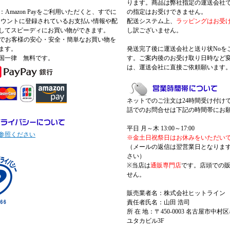
ります。商品は弊社指定の運送会社
Pay：Amazon Payをご利用いただくと、すでに
の指定はお受けできません。
nアカウントに登録されているお支払い情報や配
配送システム上、
ラッピングはお受
してスピーディにお買い物ができます。
し訳ございません。
 Payでお客様の安心・安全・簡単なお買い物を
ます。
発送完了後に運送会社と送り状Noを
国一律 無料です。
す。ご案内後のお受け取り日時など
は、運送会社に直接ご依頼願います
ネットでのご注文は24時間受け付け
話でのお問合せは下記の時間帯にお
平日 月～木 13:00～17:00
参照ください
※金土日祝祭日はお休みをいただい
（メールの返信は翌営業日となりま
さい）
※当店は
通販専門店
です。店頭での
せん。
販売業者名：株式会社ヒットライン
責任者氏名：山田 浩司
所 在 地：〒450-0003 名古屋市中村区
ユタカビル3F