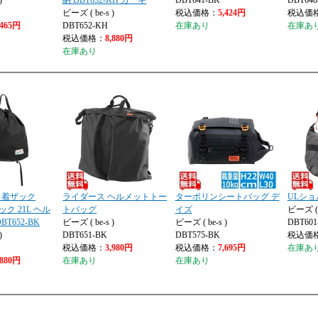
)
納 DBT652-KH カーキ
DBT641-BK
DBT648
ビーズ ( be-s )
税込価格：
5,424円
税込価
,465円
DBT652-KH
在庫あり
在庫あ
税込価格：
8,880円
在庫あり
巾着ザック
ライダース ヘルメットトー
ターポリンシートバッグ デ
ULシ
ック 21L ヘル
トバッグ
イズ
ビーズ ( b
T652-BK
ビーズ ( be-s )
ビーズ ( be-s )
DBT601
)
DBT651-BK
DBT575-BK
税込価
税込価格：
3,980円
税込価格：
7,695円
在庫あ
,880円
在庫あり
在庫あり