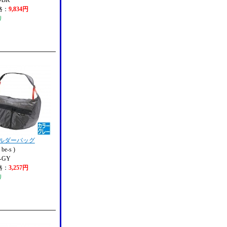
-BK
格：
9,834円
り
ョルダーバッグ
e-s )
-GY
格：
3,257円
り