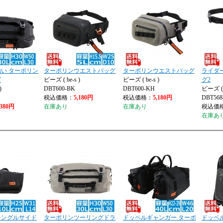
い ターポリン
ターポリンウエストバッグ
ターポリンウエストバッグ
ライダ
グ
ビーズ ( be-s )
ビーズ ( be-s )
グ2
)
DBT600-BK
DBT600-KH
ビーズ ( b
税込価格：
5,180円
税込価格：
5,180円
DBT568
,380円
在庫あり
在庫あり
税込価
在庫あ
シングルサイド
ターポリンツーリングドラ
ドッペルギャンガー ターポ
ドッペ