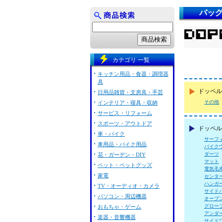
バッ
カテゴリ 一覧
キッチン用品・食器・調理器
具
ドッペル
日用品雑貨・文房具・手芸
その他
インテリア・寝具・収納
サービス・リフォーム
スポーツ・アウトドア
ドッペル
車・バイク
サーフ
車用品・バイク用品
バイク
ダーツ
花・ガーデン・DIY
マット
ペット・ペットグッズ
電気毛
家電
センタ
ハンガ
TV・オーディオ・カメラ
サイド
パソコン・周辺機器
オープ
グロー
おもちゃ・ゲーム
アンダ
楽器・音響機器
サイド