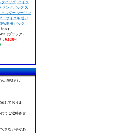
クバッグ | バイク
 タンクバッグ ス
ショルダー ツーリン
ターサイクル 使い
自転車用 バッグ
e-s )
2-BK (ブラック)
格：
6,109円
り
てのご説明です。
記載しておりま
ルにてご連絡させ
けできない事があ