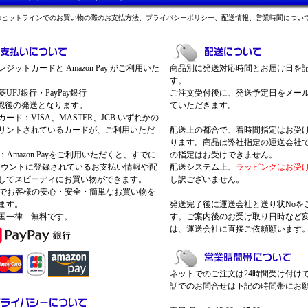
のヒットラインでのお買い物の際のお支払方法、プライバシーポリシー、配送情報、営業時間につい
ジットカードと Amazon Pay がご利用いた
商品別に発送対応時間とお届け日を
す。
UFJ銀行・PayPay銀行
ご注文受付後に、発送予定日をメー
認後の発送となります。
ていただきます。
ード：VISA、MASTER、JCB いずれかの
リントされているカードが、ご利用いただ
配送上の都合で、着時間指定はお受
ります。商品は弊社指定の運送会社
Pay：Amazon Payをご利用いただくと、すでに
の指定はお受けできません。
nアカウントに登録されているお支払い情報や配
配送システム上、
ラッピングはお受
してスピーディにお買い物ができます。
し訳ございません。
 Payでお客様の安心・安全・簡単なお買い物を
ます。
発送完了後に運送会社と送り状Noを
国一律 無料です。
す。ご案内後のお受け取り日時など
は、運送会社に直接ご依頼願います
ネットでのご注文は24時間受け付け
話でのお問合せは下記の時間帯にお