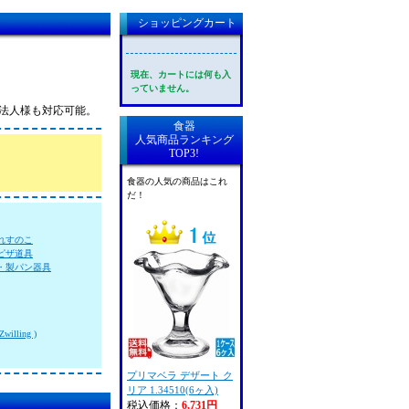
ショッピングカート
現在、カートには何も入
っていません。
！法人様も対応可能。
食器
人気商品ランキング
TOP3!
食器の人気の商品はこれ
だ！
れすのこ
ピザ道具
・製パン器具
lling )
プリマベラ デザート ク
リア 1.34510(6ヶ入)
税込価格：
6,731円