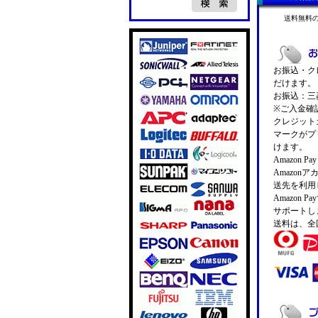
送料無料
お振込・クレ
だけます。
お振込：三菱
※ご入金確
クレジットカ
マークがプ
けます。
Amazon 
Amazo
送先を利用
Amazon
サポートし
送料は、全