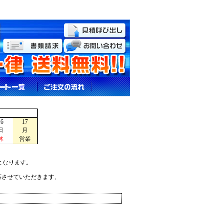
16
17
日
月
休
営業
となります。
応させていただきます。