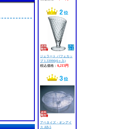
ジェラート パフェカッ
プ 1.33990(6ヶ入)
税込価格：
6,215円
アペタイズ・オンアイ
ス AB-5