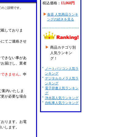
税込価格：
13,068円
てのご説明です。
食器 人気商品ランキ
ングの続きを見る
記載しておりま
ルにてご連絡させ
商品カテゴリ別
人気ランキン
けできない事があ
グ！
でお届けし、業者
ノートパソコン人気ラ
ンキング
けできません。
申
デジタルカメラ人気ラ
ンキング
電子辞書人気ランキン
ご案内いたしま
グ
変更が必要な場合
浄水器人気ランキング
。
自転車人気ランキング
ております。お電
願いします。