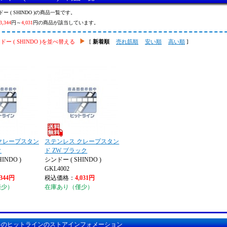
ー ( SHINDO )の商品一覧です。
3,344
円～
4,031
円の商品が該当しています。
ドー ( SHINDO )を並べ替える
[
新着順
売れ筋順
安い順
高い順
]
クレープスタン
ステンレス クレープスタン
ク
ド ZW ブラック
INDO )
シンドー ( SHINDO )
GKL4002
,344円
税込価格：
4,031円
僅少）
在庫あり（僅少）
料のヒットラインのストアインフォメーション