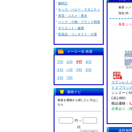
腕時計
食器 シンド
キッズ・ベビー・マタニティ
現在
2
件、
美容・コスメ・香水
バッグ・小物・ブランド雑貨
食器 シン
ダイエット・健康
医薬品・コンタクト・介護
メーカー名 検索
ア行
カ行
サ行
タ行
ナ行
ハ行
マ行
ヤ行
ラ行
ワ行
ステンレス 
ド Z ブラッ
価格ナビ
シンドー ( SH
GKL4001
食器を価格から探したい方はこ
税込価格：
3
ちら
在庫あり（
円 ～
円
送料無