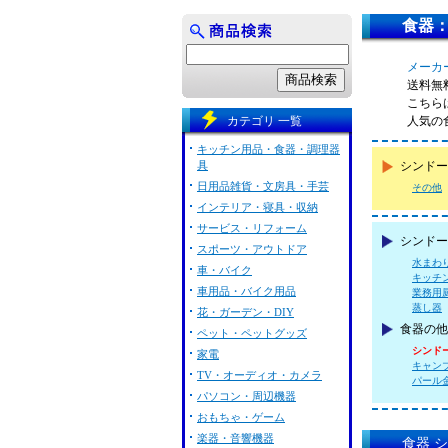
食器：シ
メーカー
送料無
こちらは
カテゴリ 一覧
人気の
キッチン用品・食器・調理器
具
シンドー
日用品雑貨・文房具・手芸
その他
インテリア・寝具・収納
サービス・リフォーム
シンドー 
スポーツ・アウトドア
水まわ
車・バイク
キッチ
車用品・バイク用品
業務用
蒸し器
花・ガーデン・DIY
食器の他
ペット・ペットグッズ
シンドー 
家電
キャンブロ
TV・オーディオ・カメラ
パール金属
パソコン・周辺機器
おもちゃ・ゲーム
楽器・音響機器
食器 シ