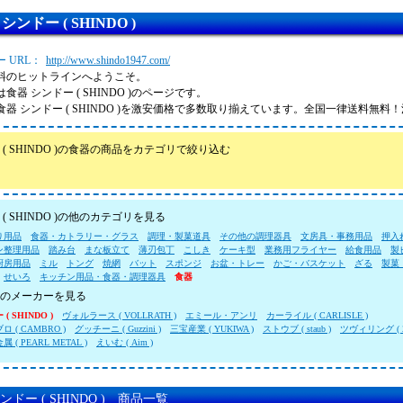
ンドー ( SHINDO )
 URL：
http://www.shindo1947.com/
料のヒットラインへようこそ。
食器 シンドー ( SHINDO )のページです。
食器 シンドー ( SHINDO )を激安価格で多数取り揃えています。全国一律送料無料
 ( SHINDO )の食器の商品をカテゴリで絞り込む
( SHINDO )の他のカテゴリを見る
り用品
食器・カトラリー・グラス
調理・製菓道具
その他の調理器具
文房具・事務用品
押入
ン整理用品
踏み台
まな板立て
薄刃包丁
こしき
ケーキ型
業務用フライヤー
給食用品
製
厨房用品
ミル
トング
焼網
バット
スポンジ
お盆・トレー
かご・バスケット
ざる
製菓
せいろ
キッチン用品・食器・調理器具
食器
のメーカーを見る
( SHINDO )
ヴォルラース ( VOLLRATH )
エミール・アンリ
カーライル ( CARLISLE )
 ( CAMBRO )
グッチーニ ( Guzzini )
三宝産業 ( YUKIWA )
ストウブ ( staub )
ツヴィリング ( Zwi
 ( PEARL METAL )
えいむ ( Aim )
ンドー ( SHINDO ) 商品一覧