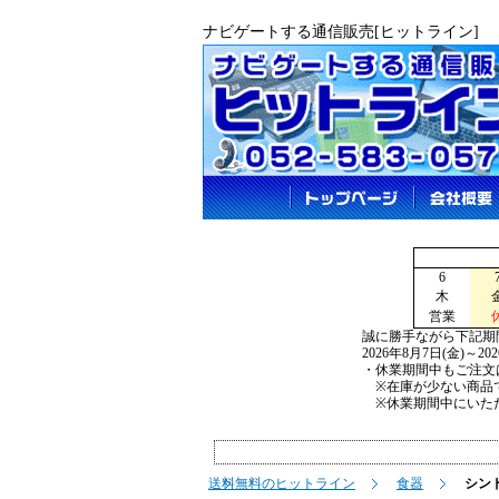
ナビゲートする通信販売[ヒットライン]
6
木
営業
誠に勝手ながら下記期
2026年8月7日(金)～2
・休業期間中もご注文
※在庫が少ない商品で
※休業期間中にいただ
送料無料のヒットライン
食器
シンドー