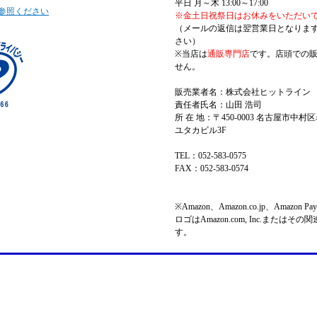
平日 月～木 13:00～17:00
参照ください
※金土日祝祭日はお休みをいただい
（メールの返信は翌営業日となりま
さい）
※当店は
通販専門店
です。店頭での
せん。
販売業者名：株式会社ヒットライン
責任者氏名：山田 浩司
所 在 地：〒450-0003 名古屋市中村区
ユタカビル3F
TEL：052-583-0575
FAX：052-583-0574
※Amazon、Amazon.co.jp、Amazo
ロゴはAmazon.com, Inc.またはそ
す。