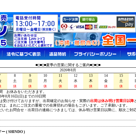
■□■□■夏季の営業に関するご案内■□■□■
2026年8月
7
8
9
10
11
12
13
14
15
金
土
日
月
火
水
木
金
土
休
休
休
休
休
休
休
休
休
間 お休みをいただきます。
026年8月16日(日)までの10日間
は受け付けておりますが、出荷確定のお知らせ・実際の
出荷は休み明け営業日以降
は、まれにご注文の重複での在庫切れの場合もございます。ご了承願います。
いたお問合せ・出荷日の連絡につきましては、休み明け営業日以降に、順次ご対
 ( SHINDO )