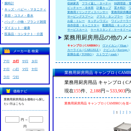
腕時計
収納家具
フライ返し・ターナー
IH調理器・
ピッチャー・冷水筒
計量カップ
置き時計
キッズ・ベビー・マタニティ
業務用ドリンクディスペンサー
業務用厨房機
美容・コスメ・香水
サービングスプーン
グラス・タンブラー
ワ
お盆・トレー
キッチンワゴン
ワインクーラ
バッグ・小物・ブランド雑貨
保存容器・キャニスター
配膳用品・キッチン
ダイエット・健康
サービスカート
ケーキスタンド・ケーキドー
医薬品・コンタクト・介護
業務用厨房用品の他のメ
キャンブロ ( CAMBRO )
ヴァイカン ( Vikan )
カーライル ( CARLISLE )
クビンス ( Kuvings )
メーカー名 検索
新輝合成 ( TONBO )
ストウブ ( staub )
ア行
カ行
サ行
タ行
ナ行
ハ行
マ行
ヤ行
業務用厨房用品 キャンブロ ( CAMB
ラ行
ワ行
業務用厨房用品 キャンブロ ( C
現在
155
件、
2,188
円～
533,903
円
価格ナビ
業務用厨房用品を価格から探し
業務用厨房用品 キャンブロ ( CAMBRO )を
たい方はこちら
1
2
3
円 ～
円