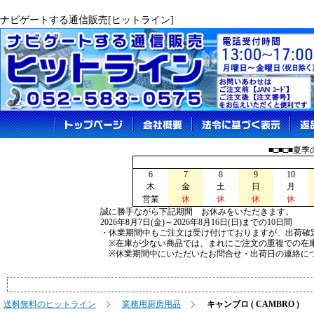
ナビゲートする通信販売[ヒットライン]
■□■□■夏
6
7
8
9
10
木
金
土
日
月
営業
休
休
休
休
誠に勝手ながら下記期間 お休みをいただきます。
2026年8月7日(金)～2026年8月16日(日)までの10日間
・休業期間中もご注文は受け付けておりますが、出荷確
※在庫が少ない商品では、まれにご注文の重複での在
※休業期間中にいただいたお問合せ・出荷日の連絡につ
送料無料のヒットライン
業務用厨房用品
キャンブロ ( CAMBRO )