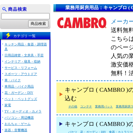
業務用厨房用品：キャンブロ ( CA
メーカー
送料無
カテゴリ 一覧
こちらは
キッチン用品・食器・調理器
のペー
具
人気の業
日用品雑貨・文房具・手芸
インテリア・寝具・収納
激安価
サービス・リフォーム
無料！
スポーツ・アウトドア
車・バイク
車用品・バイク用品
キャンブロ ( CAMBR
花・ガーデン・DIY
込む
ペット・ペットグッズ
家電
その他
コンテナ
業務用バット
業務用厨房
TV・オーディオ・カメラ
パソコン・周辺機器
キャンブロ ( CAMBRO
おもちゃ・ゲーム
楽器・音響機器
バケツ
花・ガーデン・DIY
食器・カトラリー