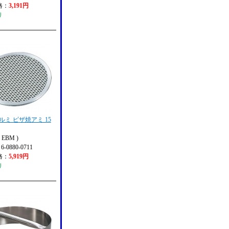
格：
3,191円
り
アルミ ピザ焼アミ 15
EBM )
 6-0880-0711
格：
5,919円
り