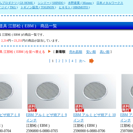
プロダクツ ( GS HOME )
シンドー ( SHINDO )
水野産業 ( Mizuno )
日本メタルワークス
イ ( TKG )
トギノン販売 ( TOGINON )
ヒキモト ( HIKIMOTO )
具 江部松 ( EBM ) 商品一覧
 江部松 ( EBM )の商品一覧です。
、
2,214
円～
23,251
円の商品が該当しています。
 江部松 ( EBM )を並べ替える
[
新着順
売れ筋順
安い順
高い順
]
1
2
3
4
次へ
 ピザ焼アミ 8
EBM アルミ ピザ焼アミ 9
EBM アルミ ピザ焼アミ 10
EBM 
インチ
インチ
インチ
 )
江部松 ( EBM )
江部松 ( EBM )
江部松 ( 
80-0704
2596800 6-0880-0705
2596900 6-0880-0706
2597000