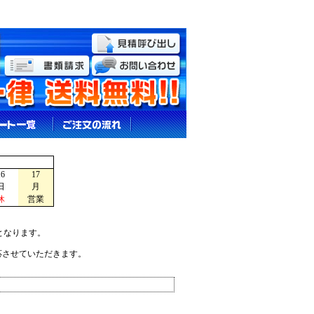
16
17
日
月
休
営業
となります。
応させていただきます。