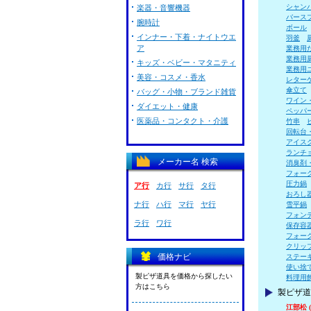
シャン
楽器・音響機器
バース
腕時計
ボール
インナー・下着・ナイトウエ
羽釜
ア
業務用
業務用
キッズ・ベビー・マタニティ
業務用
美容・コスメ・香水
レター
傘立て
バッグ・小物・ブランド雑貨
ワイン
ダイエット・健康
ペッパ
医薬品・コンタクト・介護
竹串
回転台
アイス
ランチ
メーカー名 検索
消臭剤
フォー
圧力鍋
ア行
カ行
サ行
タ行
おろし
ナ行
ハ行
マ行
ヤ行
雪平鍋
フォン
ラ行
ワ行
保存容
フォー
クリッ
価格ナビ
ステー
使い捨
製ピザ道具を価格から探したい
料理用
方はこちら
製ピザ道
江部松 (