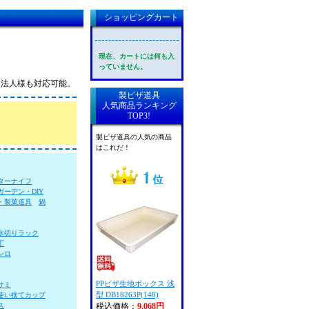
ショッピングカート
現在、カートには何も入
っていません。
料！法人様も対応可能。
製ピザ道具
人気商品ランキング
TOP3!
製ピザ道具の人気の商品
はこれだ！
ターナイフ
ガーデン・DIY
・製菓道具
鍋
水切りラック
丁
ンロ
PPピザ生地ボックス 浅
サミ
型 DB18263P(148)
使い捨てカップ
ス
税込価格：
9,068円