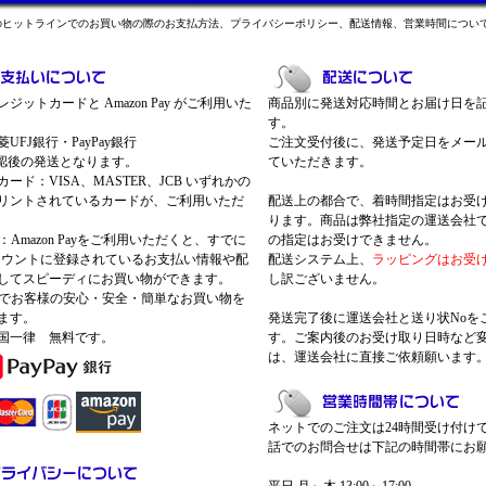
のヒットラインでのお買い物の際のお支払方法、プライバシーポリシー、配送情報、営業時間につい
ジットカードと Amazon Pay がご利用いた
商品別に発送対応時間とお届け日を
す。
UFJ銀行・PayPay銀行
ご注文受付後に、発送予定日をメー
認後の発送となります。
ていただきます。
ード：VISA、MASTER、JCB いずれかの
リントされているカードが、ご利用いただ
配送上の都合で、着時間指定はお受
ります。商品は弊社指定の運送会社
Pay：Amazon Payをご利用いただくと、すでに
の指定はお受けできません。
nアカウントに登録されているお支払い情報や配
配送システム上、
ラッピングはお受
してスピーディにお買い物ができます。
し訳ございません。
 Payでお客様の安心・安全・簡単なお買い物を
ます。
発送完了後に運送会社と送り状Noを
国一律 無料です。
す。ご案内後のお受け取り日時など
は、運送会社に直接ご依頼願います
ネットでのご注文は24時間受け付け
話でのお問合せは下記の時間帯にお