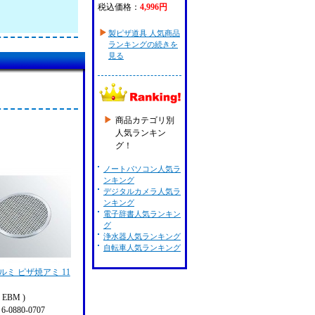
税込価格：
4,996円
製ピザ道具 人気商品
ランキングの続きを
見る
商品カテゴリ別
人気ランキン
グ！
ノートパソコン人気ラ
ンキング
デジタルカメラ人気ラ
ンキング
電子辞書人気ランキン
グ
浄水器人気ランキング
自転車人気ランキング
アルミ ピザ焼アミ 11
EBM )
 6-0880-0707