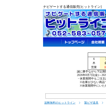
ナビゲートする通信販売[ヒットライン]
6
木
営業
誠に勝手ながら下記期
2026年8月7日(金)～2
・休業期間中もご注文
※在庫が少ない商品で
※休業期間中にいただ
送料無料のヒットライン
製ピザ道具