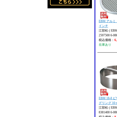
EBM アルミ
インチ
江部松 ( EBM
2597500 6-08
税込価格：
6
在庫あり
EBM 18-8
グリング 10
江部松 ( EBM
8381400 6-08