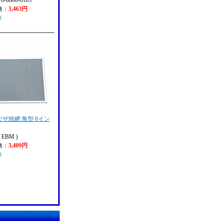
 6-0880-0105
格：
3,463円
り
ザ焼網 角型 8イン
EBM )
格：
3,409円
り