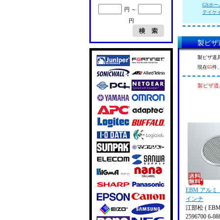
GSホーム
円 ～
テイケイジ
円
製ピザ道
製ピザ道具
現在
65
件
製ピザ道具
EBM アルミ
インチ
江部松 ( EBM
2596700 6-08