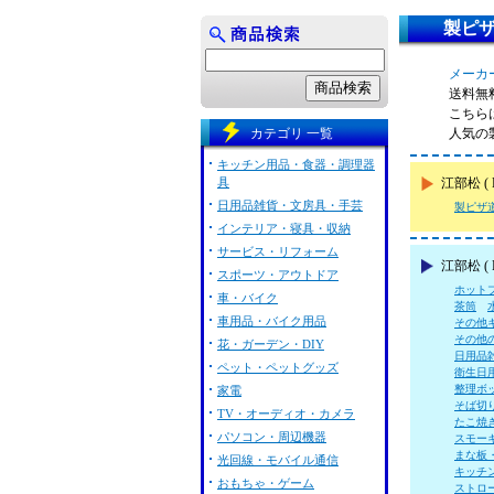
製ピザ
メーカー
送料無
こちらは
カテゴリ 一覧
人気の
キッチン用品・食器・調理器
具
江部松 
日用品雑貨・文房具・手芸
製ピザ
インテリア・寝具・収納
サービス・リフォーム
江部松 (
スポーツ・アウトドア
ホット
車・バイク
茶筒
車用品・バイク用品
その他
その他
花・ガーデン・DIY
日用品
ペット・ペットグッズ
衛生日
整理ボ
家電
そば切
TV・オーディオ・カメラ
たこ焼
パソコン・周辺機器
スモー
まな板
光回線・モバイル通信
キッチ
おもちゃ・ゲーム
ストロ