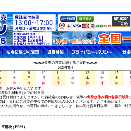
■□■□■夏季の営業に関するご案内■□■□■
2026年8月
7
8
9
10
11
12
13
14
15
金
土
日
月
火
水
木
金
土
休
休
休
休
休
休
休
休
休
間 お休みをいただきます。
026年8月16日(日)までの10日間
は受け付けておりますが、出荷確定のお知らせ・実際の
出荷は休み明け営業日以降
は、まれにご注文の重複での在庫切れの場合もございます。ご了承願います。
いたお問合せ・出荷日の連絡につきましては、休み明け営業日以降に、順次ご対
江部松 ( EBM )