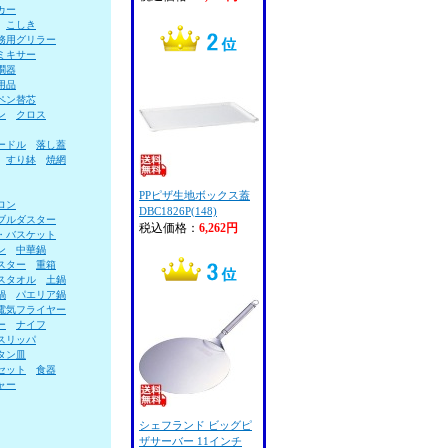
カー
こしき
務用グリラー
ミキサー
燗器
用品
ペン替芯
ン
クロス
ードル
落し蓋
すり鉢
焼網
PPピザ生地ボックス蓋
ロン
DBC1826P(148)
ブルダスター
税込価格：
6,262円
・バスケット
ン
中華鍋
スター
重箱
スタオル
土鍋
鍋
パエリア鍋
電気フライヤー
ー
ナイフ
スリッパ
タン皿
セット
食器
ャー
シェフランド ビッグピ
ザサーバー 11インチ