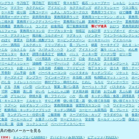
パングラス
牛刀包丁
薄刃包丁
筋引包丁
骨スキ包丁
砥石・シャープナー
しゃもじ
シェー
プーン
マドラー
カクテルピン
アイスピック
カクテルグッズ
ポテトマッシャー
ウロコ取り
ケーキ型
絞り袋
三角コーナー
ふきん・カウンタークロス
業務用フライヤー
ゆで麺機
業
厨房用オーガナイザー
厨房用作業台
業務用厨房ラック
業務用コーヒーマシン・ポット
業務用
たこ焼き器
業務用ドリンクディスペンサー
業務用おでん鍋
業務用フードウォーマー
業務用酒
厨房機器
業務用バット
コンテナ
給食用品
庖丁殺菌保管庫
製ピザ道具
おひつ
業務用厨房
ユニフォーム
業務用ガスコンロ
テープカッター台
領収証
お会計票
クリップボード
ボール
ケース・デスクトレー
掲示板・コルクボード
マグネット
バインダー
ワインラベルコレクショ
のぼり
箸置き
日本酒・焼酎グラス
サービングスプーン
ケーキサーバー
アイスペール
・バー・酒用品
ミルクポット
ドリップポット
皿・プレート
鍋蓋
ケーキナイフ
おたま・レ
ーミル
ソルトミル
ミル
スパチュラ・ヘラ
トング
アイストング
漏斗（じょうご）
めん棒
ピザカッター
巻きす
調理小道具立て
鍋敷き
バット
クッキー型
ドーナツ型
ゼリー型
・ケーキクーラー
重石
パイ用器具
パレットナイフ
口金
羊かん型
玉子豆腐型
クリームディッシャー
漬物樽
フリーザーバック
スポンジ
ナプキン
クッキングシート
エプ
ョンマット
お盆・トレー
お弁当箱
爪楊枝・フードピック
包丁スタンド
ほうき
雑巾・テー
・芳香剤
ゴム手袋
台車
バーベキューコンロ
ハンドタオル
キッチンワゴン
ソケット
かご
ク
チーズナイフ
タンブラー
ワインオープナー
弁当箱・水筒
転倒防止マット・シート
ホー
のし台
トイレットペーパー
柄付ブラシ・柄付たわし
たわし
ちろり
ワインクーラー
コー
器
ざる
天板
パン型
パンマット
製菓・製パン器具
カーペット・ラグ
バスタオル
フェイ
寸胴
ご飯鍋
蒸し器
せいろ
しゃぶしゃぶ鍋
すき焼き鍋
親子鍋
おでん鍋
天ぷら鍋
石
デュ鍋
グリルパン
卵焼き器
鍋・フライパン
ハケ
洗い桶
キッチン用品・食器・調理器具
器・キャニスター
ミルセット
すりこぎ棒
使い捨て皿・器
使い捨て弁当箱
使い捨てカトラリ
ク
スプーン
おかずカップ・バラン
業務用炊飯器
据置型ガスコンロ
ヘラ
ワイヤーブラシ
プ
配膳用品・キッチンファブリック
キッチン消耗品
コーヒー・お茶用品
皿・プレート
グラ
キ皿
ランチプレート・仕切り皿
ご飯茶碗
丼
スープボウル・カップ
サラダボウル
鉢
食器
て食器
コーヒーカップ
お菓子・パン型
サービスカート
安全靴
モールド・レジン型
保温ジ
飾り花・葉
設備
コックシューズ
ペーパーディスペンサー
具の他のメーカーを見る
 EBM )
キャンブロ ( CAMBRO )
デバイヤー ( de BUYER )
ピアッツァ ( PIAZZA )