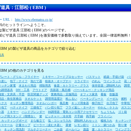
道具：江部松 ( EBM )
 URL：
http://www.ebematsu.co.jp/
料のヒットラインへようこそ。
製ピザ道具 江部松 ( EBM )のページです。
製ピザ道具 江部松 ( EBM )を激安価格で多数取り揃えています。全国一律送料無
( EBM )の製ピザ道具の商品をカテゴリで絞り込む
道具
 EBM )の他のカテゴリを見る
プレート・グリル・フライヤー
ミキサー・フードプロセッサー
バスマット
紙袋・手提げ袋
バ
水差し
包丁・ナイフ
泡だて器
栓抜き・オープナー
スライサー
のれん
ワインラック
花・
キッチン家電
水まわり用品
掃除用具
食器・カトラリー・グラス
保存容器・調味料入れ
調理
の調理器具
DIY・工具
アウトドア
洗面器・風呂桶
バーべキュー・クッキング用品
雑貨・文房具・手芸
防災関連グッズ
業務用品・店舗用品
オフィス家具
看板
炊飯器
用品・衛生医療品
タオルケット
調理用温度計
粉ふるい
ベーキングシート
イーゼル
燃料
ックス
キッチン整理用品
タオルハンガー
風呂敷
キッズ用食器
柳刃包丁
出刃包丁
中華包
り包丁
ぺティナイフ
三徳包丁
パン切り包丁
フライ返し・ターナー
やかん・ケトル
ガスコ
き器
ミキサー
ハンドブレンダー
IH調理器・電気コンロ用アクセサリー
ちょうちん
ゴミ箱
キング用スタンド（喫煙台）
箸
ピッチャー・冷水筒
片手鍋
両手鍋
フライパン
・カッティングボード
まな板立て
塩・コショウ入れ
調味料入れセット
楊枝入れ
キッチンバ
ンスケール
計量カップ
ピーラー（皮むき器）
菜箸
レモン絞り
ミトン・鍋つかみ
割り箸
ー
キッチン用洗剤
マルチクリーナー
ごみ袋
ボールペン
酒器
箸・カトラリー
ワイングラ