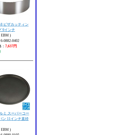
8-8 ピザカッティン
 9インチ
EBM )
 6-0882-0402
格：
7,637円
り
アルミ スーパーコー
パン 11インチ直径
EBM )