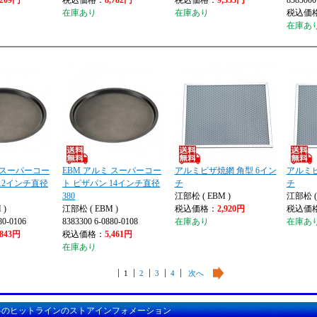
,209円
税込価格：
8,782円
税込価格：
9,355円
8383000
在庫あり
在庫あり
税込価
在庫あ
 スーパーコー
EBM アルミ スーパーコー
アルミピザ焼網 角型 6イン
アルミピ
12インチ直径
ト ピザパン 14インチ直径
チ
チ
380
江部松 ( EBM )
江部松 ( 
 )
江部松 ( EBM )
税込価格：
2,920円
税込価
80-0106
8383300 6-0880-0108
在庫あり
在庫あ
,843円
税込価格：
5,461円
在庫あり
1
2
3
4
次へ
料のヒットラインのストアインフォメーション