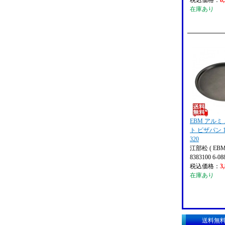
税込価格：
8
在庫あり
EBM アルミ
ト ピザパン 
320
江部松 ( EBM
8383100 6-08
税込価格：
3
在庫あり
送料無