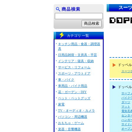
スー
カテゴリ 一覧
キッチン用品・食器・調理器
具
日用品雑貨・文房具・手芸
インテリア・寝具・収納
ドッペル
サービス・リフォーム
スーツ
スポーツ・アウトドア
車・バイク
車用品・バイク用品
ドッペル
花・ガーデン・DIY
サーフ
バイク
ペット・ペットグッズ
ダーツ
家電
マット
TV・オーディオ・カメラ
電気毛
センタ
パソコン・周辺機器
ハンガ
おもちゃ・ゲーム
サイド
オープ
楽器・音響機器