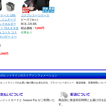
ース LBB-
コスプレスーツケース
61L ミニテーブ
ビーズ ( be-s )
リンクホルダー
BCK-320-BK
 TSA オタ活
税込価格：
9,800円
会 コミケ コス
在庫あり
 サバゲー ドー
)
8,800円
料のヒットラインのストアインフォメーション
のヒットラインでのお買い物の際のお支払方法、プライバシーポリシー、配送情報、営業時間につい
ジットカードと Amazon Pay がご利用いた
商品別に発送対応時間とお届け日を
す。