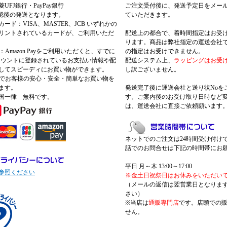
UFJ銀行・PayPay銀行
ご注文受付後に、発送予定日をメー
認後の発送となります。
ていただきます。
ード：VISA、MASTER、JCB いずれかの
リントされているカードが、ご利用いただ
配送上の都合で、着時間指定はお受
ります。商品は弊社指定の運送会社
Pay：Amazon Payをご利用いただくと、すでに
の指定はお受けできません。
nアカウントに登録されているお支払い情報や配
配送システム上、
ラッピングはお受
してスピーディにお買い物ができます。
し訳ございません。
 Payでお客様の安心・安全・簡単なお買い物を
ます。
発送完了後に運送会社と送り状Noを
国一律 無料です。
す。ご案内後のお受け取り日時など
は、運送会社に直接ご依頼願います
ネットでのご注文は24時間受け付け
話でのお問合せは下記の時間帯にお
平日 月～木 13:00～17:00
参照ください
※金土日祝祭日はお休みをいただい
（メールの返信は翌営業日となりま
さい）
※当店は
通販専門店
です。店頭での
せん。