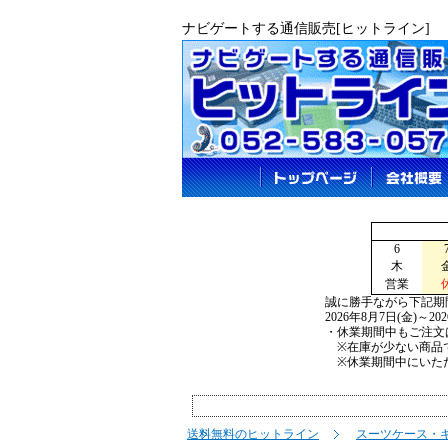
ナビゲートする通信販売[ヒットライン]
6
木
営業
誠に勝手ながら下記期
2026年8月7日(金)～2
・休業期間中もご注文
※在庫が少ない商品で
※休業期間中にいただ
送料無料のヒットライン
スーツケース・