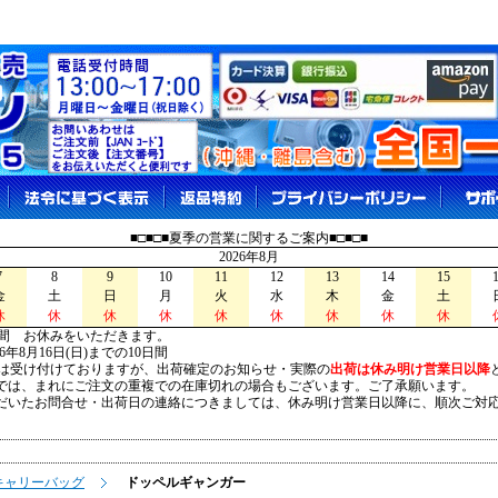
■□■□■夏季の営業に関するご案内■□■□■
2026年8月
7
8
9
10
11
12
13
14
15
金
土
日
月
火
水
木
金
土
休
休
休
休
休
休
休
休
休
間 お休みをいただきます。
026年8月16日(日)までの10日間
は受け付けておりますが、出荷確定のお知らせ・実際の
出荷は休み明け営業日以降
は、まれにご注文の重複での在庫切れの場合もございます。ご了承願います。
いたお問合せ・出荷日の連絡につきましては、休み明け営業日以降に、順次ご対
キャリーバッグ
ドッペルギャンガー