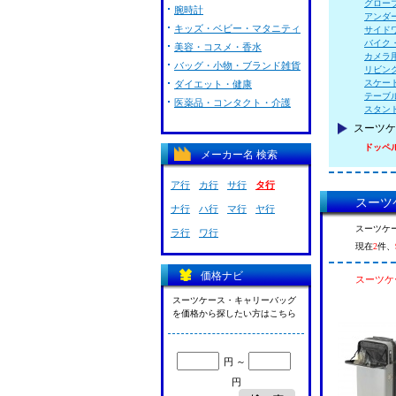
グロー
腕時計
アンダ
キッズ・ベビー・マタニティ
サイド
バイク
美容・コスメ・香水
カメラ
バッグ・小物・ブランド雑貨
リビン
スケー
ダイエット・健康
テーブ
医薬品・コンタクト・介護
スタン
スーツケ
ドッペ
メーカー名 検索
ア行
カ行
サ行
タ行
スーツ
ナ行
ハ行
マ行
ヤ行
スーツケ
ラ行
ワ行
現在
2
件、
価格ナビ
スーツケ
スーツケース・キャリーバッグ
を価格から探したい方はこちら
円 ～
円