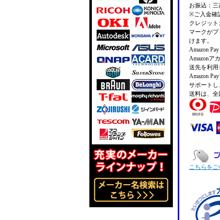
お振込：三菱
※ご入金確
クレジットカ
マークがプ
けます。
Amazon 
Amazo
送先を利用
Amazon
サポートし
送料は、全
こちらをご