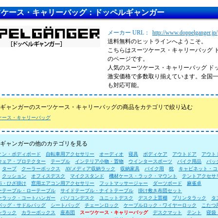
ツケース・キャリーバッグ：ドッペルギャンガー
メーカー URL：
http://www.doppelganger.jp/
送料無料のヒットラインへようこそ。
こちらはスーツケース・キャリーバッグ 
のページです。
人気のスーツケース・キャリーバッグ ド
激安価格で多数取り揃えています。全国
も対応可能。
ギャンガーのスーツケース・キャリーバッグの商品をカテゴリで絞り込む
ケース・キャリーバッグ
ギャンガーの他のカテゴリを見る
ィン・ボディボード
自転車用アクセサリー
オーディオ
寝具
ボディケア
アウトドア
アウト
ウェア・プロテクター
テーブル
インテリア小物・置物
ウインタースポーツ
バイク用品
バッ
タープ
クーラーボックス
AVメディア収納ラック
収納家具
バイク用
枕
キャビネット・コ
クッション
オフィスデスク
マイクスタンド
機材ケース・ラック・マウント
テントアクセサ
布・ひざ掛け
窓用エアコン用アクセサリー
フットマッサージャー
ダーツボード
麻雀卓
ーテーブル・ローテーブル
サイドテーブル・ナイトテーブル
掛け敷き布団セット
ーラック・コートハンガー
パソコンデスク
ユニットデスク
デスク上置棚
プリンタラック
タ
バッグ・サドルバッグ
シートバッグ
チェーンロック
ケーブルロック・ワイヤーロック
こたつ
ンラック
カラーボックス
座布団
スーツケース・キャリーバッグ
デスクマット
テント
寝袋