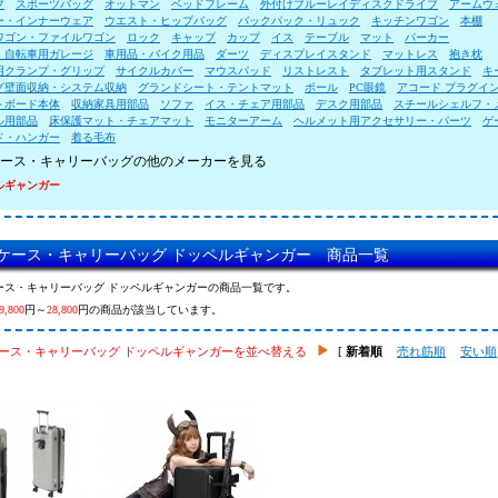
ブ
スポーツバッグ
オットマン
ベッドフレーム
外付けブルーレイディスクドライブ
アームウ
ー・インナーウェア
ウエスト・ヒップバッグ
バックパック・リュック
キッチンワゴン
本棚
ワゴン・ファイルワゴン
ロック
キャップ
カップ
イス
テーブル
マット
パーカー
・自転車用ガレージ
車用品・バイク用品
ダーツ
ディスプレイスタンド
マットレス
抱き枕
用クランプ・グリップ
サイクルカバー
マウスパッド
リストレスト
タブレット用スタンド
キ
グ壁面収納・システム収納
グランドシート・テントマット
ポール
PC眼鏡
アコード プラグイ
トボード本体
収納家具用部品
ソファ
イス・チェア用部品
デスク用部品
スチールシェルフ・
ル用部品
床保護マット・チェアマット
モニターアーム
ヘルメット用アクセサリー・パーツ
ゲ
ド・ハンガー
着る毛布
ース・キャリーバッグの他のメーカーを見る
ルギャンガー
ケース・キャリーバッグ ドッペルギャンガー 商品一覧
ース・キャリーバッグ ドッペルギャンガーの商品一覧です。
9,800
円～
28,800
円の商品が該当しています。
ース・キャリーバッグ ドッペルギャンガーを並べ替える
[
新着順
売れ筋順
安い順