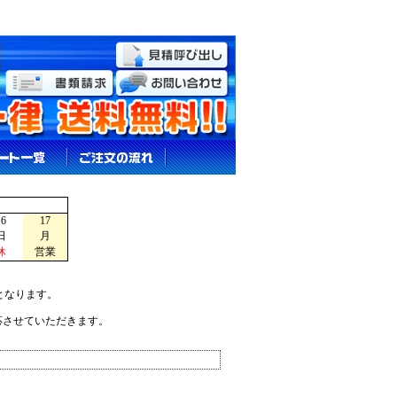
16
17
日
月
休
営業
となります。
応させていただきます。