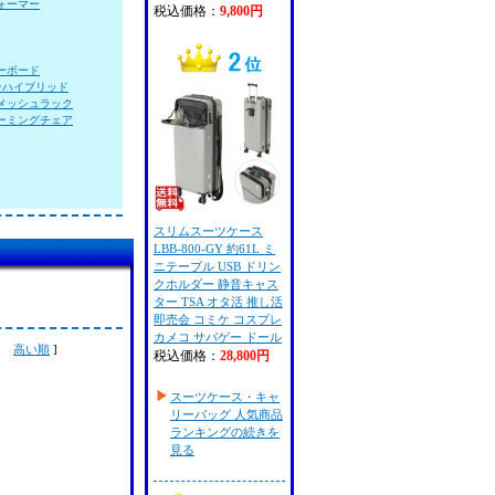
ォーマー
税込価格：
9,800円
ーボード
ンハイブリッド
メッシュラック
ーミングチェア
スリムスーツケース
LBB-800-GY 約61L ミ
ニテーブル USB ドリン
クホルダー 静音キャス
ター TSA オタ活 推し活
即売会 コミケ コスプレ
カメコ サバゲー ドール
高い順
]
税込価格：
28,800円
スーツケース・キャ
リーバッグ 人気商品
ランキングの続きを
見る