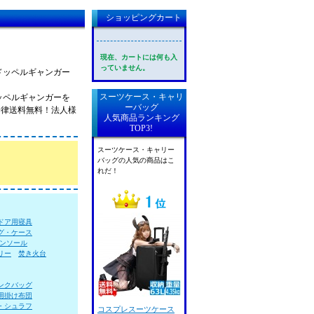
ショッピングカート
現在、カートには何も入
っていません。
ドッペルギャンガー
スーツケース・キャリ
ッペルギャンガーを
ーバッグ
一律送料無料！法人様
人気商品ランキング
TOP3!
スーツケース・キャリー
バッグの人気の商品はこ
れだ！
ドア用寝具
グ・ケース
ンソール
リー
焚き火台
ンクバッグ
用掛け布団
・シュラフ
コスプレスーツケース