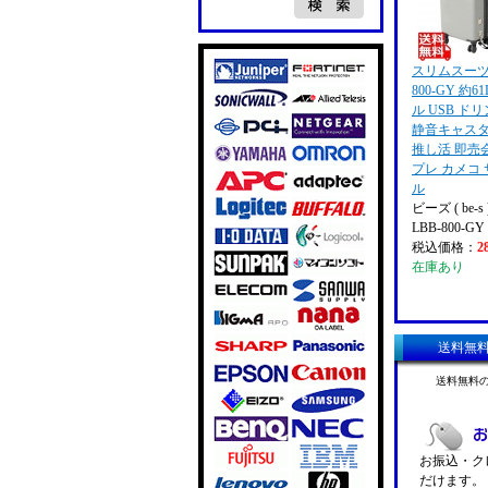
スリムスーツケ
800-GY 約
ル USB ド
静音キャスター
推し活 即売
プレ カメコ
ル
ビーズ ( be-s 
LBB-800-GY
税込価格：
2
在庫あり
送料無
送料無料
お振込・クレ
だけます。