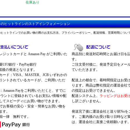
在庫あり
料のヒットラインのストアインフォメーション
のヒットラインでのお買い物の際のお支払方法、プライバシーポリシー、配送情報、営業時間につい
ジットカードと Amazon Pay がご利用いた
商品別に発送対応時間とお届け日を
す。
UFJ銀行・PayPay銀行
ご注文受付後に、発送予定日をメー
認後の発送となります。
ていただきます。
ード：VISA、MASTER、JCB いずれかの
リントされているカードが、ご利用いただ
配送上の都合で、着時間指定はお受
ります。商品は弊社指定の運送会社
Pay：Amazon Payをご利用いただくと、すでに
の指定はお受けできません。
nアカウントに登録されているお支払い情報や配
配送システム上、
ラッピングはお受
してスピーディにお買い物ができます。
し訳ございません。
 Payでお客様の安心・安全・簡単なお買い物を
ます。
発送完了後に運送会社と送り状Noを
国一律 無料です。
す。ご案内後のお受け取り日時など
は、運送会社に直接ご依頼願います