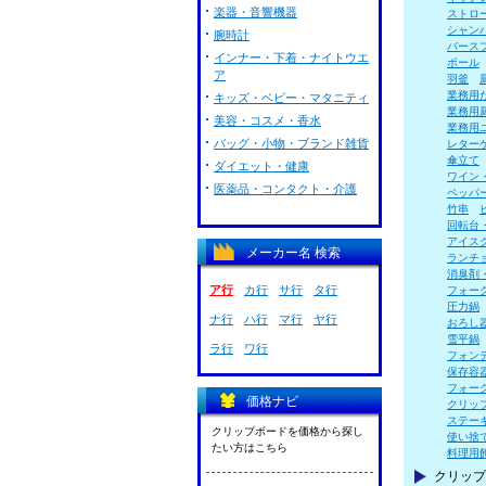
楽器・音響機器
ストロ
シャン
腕時計
バース
インナー・下着・ナイトウエ
ボール
ア
羽釜
業務用
キッズ・ベビー・マタニティ
業務用
美容・コスメ・香水
業務用
バッグ・小物・ブランド雑貨
レター
傘立て
ダイエット・健康
ワイン
医薬品・コンタクト・介護
ペッパ
竹串
回転台
アイス
メーカー名 検索
ランチ
消臭剤
ア行
カ行
サ行
タ行
フォー
圧力鍋
ナ行
ハ行
マ行
ヤ行
おろし
雪平鍋
ラ行
ワ行
フォン
保存容
フォー
価格ナビ
クリッ
ステー
クリップボードを価格から探し
使い捨
たい方はこちら
料理用
クリップ