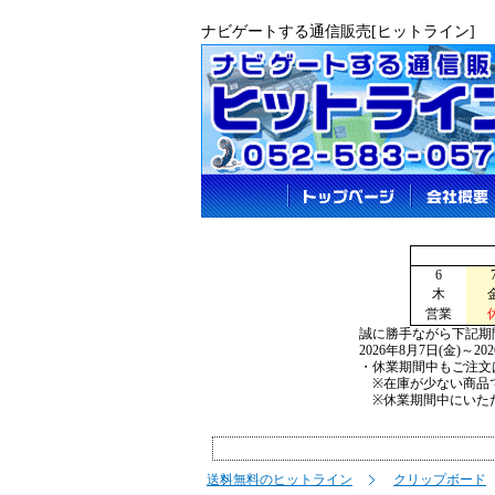
ナビゲートする通信販売[ヒットライン]
6
木
営業
誠に勝手ながら下記期
2026年8月7日(金)～2
・休業期間中もご注文
※在庫が少ない商品で
※休業期間中にいただ
送料無料のヒットライン
クリップボード