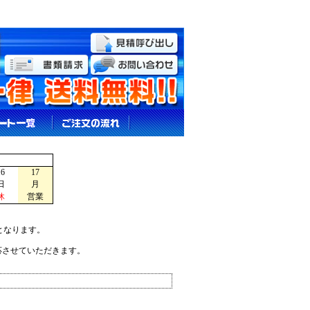
16
17
日
月
休
営業
となります。
応させていただきます。