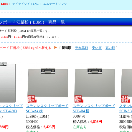
 EBM )
テイケイジイ ( TKG )
エムテートリマツ
ボード 江部松 ( EBM ) 商品一覧
ード 江部松 ( EBM )の商品一覧です。
、
3,235
円～
11,210
円の商品が該当しています。
ード 江部松 ( EBM )を並べ替える
[
新着順
売れ筋順
安い順
高い順
]
ンレスクリップ
ステンレスクリップボード
ステンレスクリップボード
ステン
 STW-303
SCB-A4 横
SCB-B4 横
SCB-A3
 )
江部松 ( EBM )
3006470
江部松 ( 
3006460
税込価格：
6,858円
3006480
,568円
税込価格：
6,423円
在庫あり
税込価