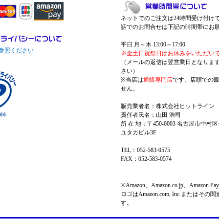
ネットでのご注文は24時間受け付け
話でのお問合せは下記の時間帯にお
平日 月～木 13:00～17:00
参照ください
※金土日祝祭日はお休みをいただい
（メールの返信は翌営業日となりま
さい）
※当店は
通販専門店
です。店頭での
せん。
販売業者名：株式会社ヒットライン
責任者氏名：山田 浩司
所 在 地：〒450-0003 名古屋市中村区
ユタカビル3F
TEL：052-583-0575
FAX：052-583-0574
※Amazon、Amazon.co.jp、Amazo
ロゴはAmazon.com, Inc.またはそ
す。