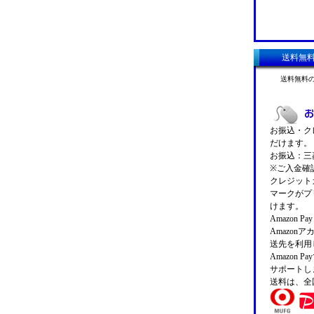
送料無
送料無料
お振込・クレ
だけます。
お振込：三菱
※ご入金確
クレジットカ
マークがプ
けます。
Amazon 
Amazo
送先を利用
Amazon
サポートし
送料は、全