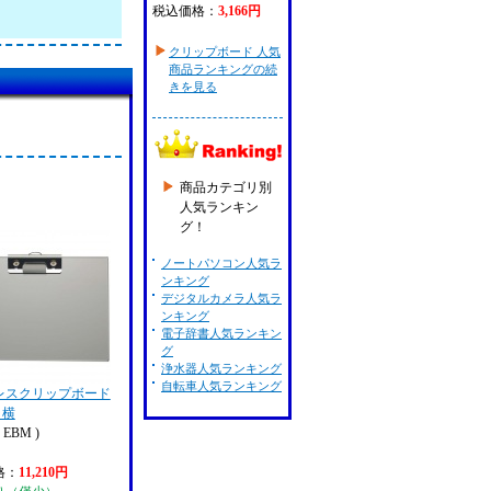
税込価格：
3,166円
クリップボード 人気
商品ランキングの続
きを見る
商品カテゴリ別
人気ランキン
グ！
ノートパソコン人気ラ
ンキング
デジタルカメラ人気ラ
ンキング
電子辞書人気ランキン
グ
浄水器人気ランキング
自転車人気ランキング
レスクリップボード
 横
EBM )
格：
11,210円