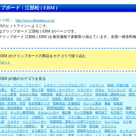
プボード：江部松 ( EBM )
 URL：
http://www.ebematsu.co.jp/
料のヒットラインへようこそ。
クリップボード 江部松 ( EBM )のページです。
クリップボード 江部松 ( EBM )を激安価格で多数取り揃えています。全国一律送
( EBM )のクリップボードの商品をカテゴリで絞り込む
プボード
 EBM )の他のカテゴリを見る
プレート・グリル・フライヤー
ミキサー・フードプロセッサー
バスマット
紙袋・手提げ袋
バ
水差し
包丁・ナイフ
泡だて器
栓抜き・オープナー
スライサー
のれん
ワインラック
花・
キッチン家電
水まわり用品
掃除用具
食器・カトラリー・グラス
保存容器・調味料入れ
調理
の調理器具
DIY・工具
アウトドア
洗面器・風呂桶
バーべキュー・クッキング用品
雑貨・文房具・手芸
防災関連グッズ
業務用品・店舗用品
オフィス家具
看板
炊飯器
用品・衛生医療品
タオルケット
調理用温度計
粉ふるい
ベーキングシート
イーゼル
燃料
ックス
キッチン整理用品
タオルハンガー
風呂敷
キッズ用食器
柳刃包丁
出刃包丁
中華包
り包丁
ぺティナイフ
三徳包丁
パン切り包丁
フライ返し・ターナー
やかん・ケトル
ガスコ
き器
ミキサー
ハンドブレンダー
IH調理器・電気コンロ用アクセサリー
ちょうちん
ゴミ箱
キング用スタンド（喫煙台）
箸
ピッチャー・冷水筒
片手鍋
両手鍋
フライパン
・カッティングボード
まな板立て
塩・コショウ入れ
調味料入れセット
楊枝入れ
キッチンバ
ンスケール
計量カップ
ピーラー（皮むき器）
菜箸
レモン絞り
ミトン・鍋つかみ
割り箸