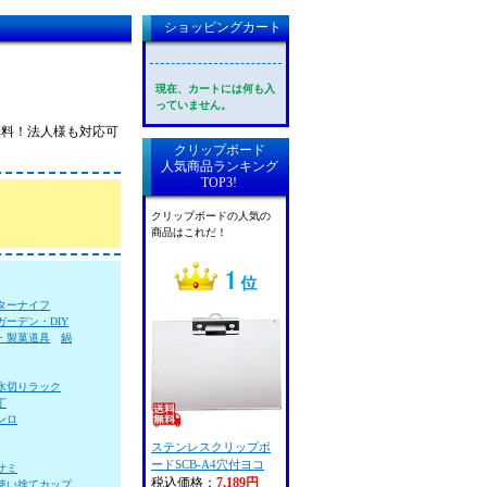
ショッピングカート
現在、カートには何も入
っていません。
料無料！法人様も対応可
クリップボード
人気商品ランキング
TOP3!
クリップボードの人気の
商品はこれだ！
ターナイフ
ガーデン・DIY
・製菓道具
鍋
水切りラック
丁
ンロ
ステンレスクリップボ
ードSCB-A4穴付ヨコ
サミ
税込価格：
7,189円
使い捨てカップ