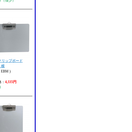
り（僅少）
クリップボード
4 横
EBM )
格：
4,335円
り