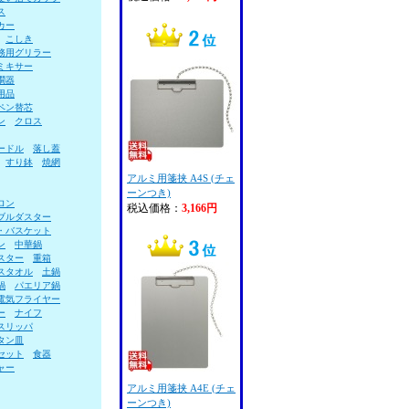
ス
カー
こしき
務用グリラー
ミキサー
燗器
用品
ペン替芯
ン
クロス
ードル
落し蓋
すり鉢
焼網
アルミ用箋挟 A4S (チェ
ーンつき)
ロン
税込価格：
3,166円
ブルダスター
・バスケット
ン
中華鍋
スター
重箱
スタオル
土鍋
鍋
パエリア鍋
電気フライヤー
ー
ナイフ
スリッパ
タン皿
セット
食器
ャー
アルミ用箋挟 A4E (チェ
ーンつき)