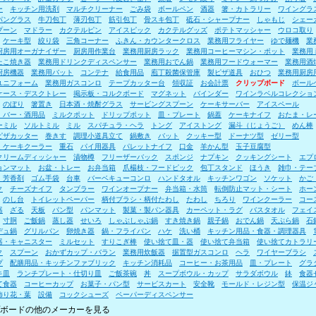
ー
キッチン用洗剤
マルチクリーナー
ごみ袋
ボールペン
酒器
箸・カトラリー
ワイングラ
パングラス
牛刀包丁
薄刃包丁
筋引包丁
骨スキ包丁
砥石・シャープナー
しゃもじ
シェー
プーン
マドラー
カクテルピン
アイスピック
カクテルグッズ
ポテトマッシャー
ウロコ取り
ケーキ型
絞り袋
三角コーナー
ふきん・カウンタークロス
業務用フライヤー
ゆで麺機
業
厨房用オーガナイザー
厨房用作業台
業務用厨房ラック
業務用コーヒーマシン・ポット
業務用
たこ焼き器
業務用ドリンクディスペンサー
業務用おでん鍋
業務用フードウォーマー
業務用酒
厨房機器
業務用バット
コンテナ
給食用品
庖丁殺菌保管庫
製ピザ道具
おひつ
業務用厨房
ユニフォーム
業務用ガスコンロ
テープカッター台
領収証
お会計票
クリップボード
ボール
ケース・デスクトレー
掲示板・コルクボード
マグネット
バインダー
ワインラベルコレクショ
のぼり
箸置き
日本酒・焼酎グラス
サービングスプーン
ケーキサーバー
アイスペール
・バー・酒用品
ミルクポット
ドリップポット
皿・プレート
鍋蓋
ケーキナイフ
おたま・レ
ーミル
ソルトミル
ミル
スパチュラ・ヘラ
トング
アイストング
漏斗（じょうご）
めん棒
ピザカッター
巻きす
調理小道具立て
鍋敷き
バット
クッキー型
ドーナツ型
ゼリー型
・ケーキクーラー
重石
パイ用器具
パレットナイフ
口金
羊かん型
玉子豆腐型
クリームディッシャー
漬物樽
フリーザーバック
スポンジ
ナプキン
クッキングシート
エプ
ョンマット
お盆・トレー
お弁当箱
爪楊枝・フードピック
包丁スタンド
ほうき
雑巾・テー
・芳香剤
ゴム手袋
台車
バーベキューコンロ
ハンドタオル
キッチンワゴン
ソケット
かご
ク
チーズナイフ
タンブラー
ワインオープナー
弁当箱・水筒
転倒防止マット・シート
ホー
のし台
トイレットペーパー
柄付ブラシ・柄付たわし
たわし
ちろり
ワインクーラー
コー
器
ざる
天板
パン型
パンマット
製菓・製パン器具
カーペット・ラグ
バスタオル
フェイ
寸胴
ご飯鍋
蒸し器
せいろ
しゃぶしゃぶ鍋
すき焼き鍋
親子鍋
おでん鍋
天ぷら鍋
石
デュ鍋
グリルパン
卵焼き器
鍋・フライパン
ハケ
洗い桶
キッチン用品・食器・調理器具
器・キャニスター
ミルセット
すりこぎ棒
使い捨て皿・器
使い捨て弁当箱
使い捨てカトラリ
ク
スプーン
おかずカップ・バラン
業務用炊飯器
据置型ガスコンロ
ヘラ
ワイヤーブラシ
プ
配膳用品・キッチンファブリック
キッチン消耗品
コーヒー・お茶用品
皿・プレート
グラ
キ皿
ランチプレート・仕切り皿
ご飯茶碗
丼
スープボウル・カップ
サラダボウル
鉢
食器
て食器
コーヒーカップ
お菓子・パン型
サービスカート
安全靴
モールド・レジン型
保温ジ
飾り花・葉
設備
コックシューズ
ペーパーディスペンサー
ボードの他のメーカーを見る