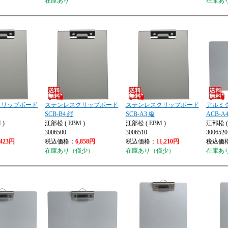
在庫あり
在庫あ
クリップボード
ステンレスクリップボード
ステンレスクリップボード
アルミ
SCB-B4 縦
SCB-A3 縦
ACB-A
 )
江部松 ( EBM )
江部松 ( EBM )
江部松 ( 
3006500
3006510
3006520
,423円
税込価格：
6,858円
税込価格：
11,210円
税込価
在庫あり（僅少）
在庫あり（僅少）
在庫あ