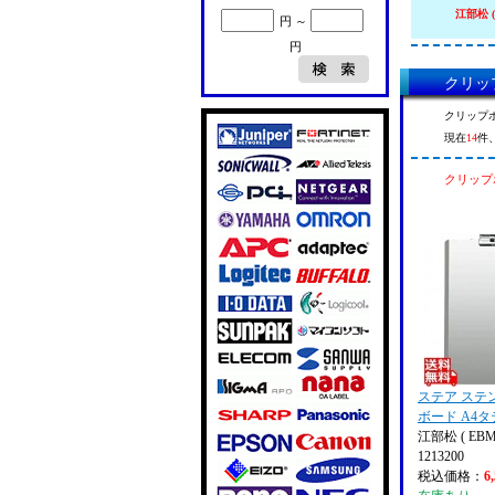
江部松 (
円 ～
円
クリップ
クリップボ
現在
14
件
クリップボ
ステア ステ
ボード A4タテ
江部松 ( EBM
1213200
税込価格：
6