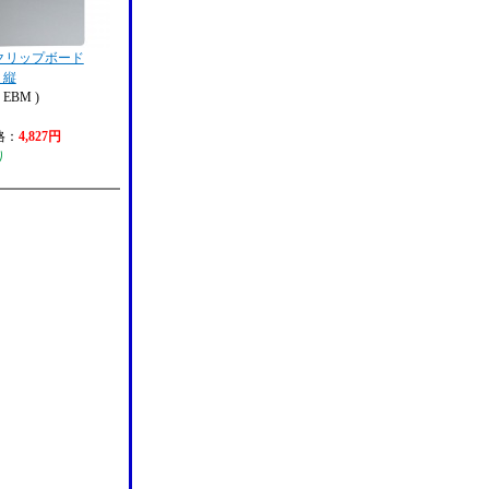
クリップボード
4 縦
EBM )
格：
4,827円
り