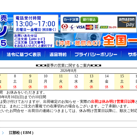
■□■□■夏季の営業に関するご案内■□■□■
2026年8月
7
8
9
10
11
12
13
14
15
金
土
日
月
火
水
木
金
土
休
休
休
休
休
休
休
休
休
間 お休みをいただきます。
026年8月16日(日)までの10日間
は受け付けておりますが、出荷確定のお知らせ・実際の
出荷は休み明け営業日以降
は、まれにご注文の重複での在庫切れの場合もございます。ご了承願います。
いたお問合せ・出荷日の連絡につきましては、休み明け営業日以降に、順次ご対
江部松 ( EBM )