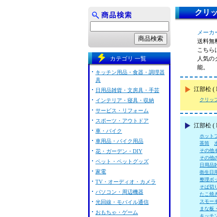
クリッ
メーカー
送料無
こちらは
カテゴリ 一覧
人気の
能。
キッチン用品・食器・調理器
具
江部松 
日用品雑貨・文房具・手芸
クリッ
インテリア・寝具・収納
サービス・リフォーム
スポーツ・アウトドア
江部松 (
車・バイク
ホット
車用品・バイク用品
茶筒
その他
花・ガーデン・DIY
その他
ペット・ペットグッズ
日用品
家電
衛生日
整理ボ
TV・オーディオ・カメラ
そば切
パソコン・周辺機器
たこ焼
スモー
光回線・モバイル通信
まな板
おもちゃ・ゲーム
キッチ