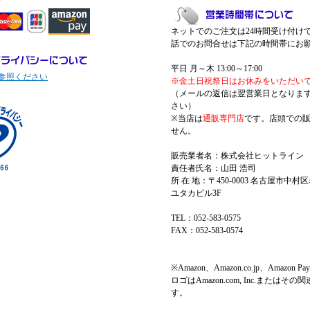
ネットでのご注文は24時間受け付け
話でのお問合せは下記の時間帯にお
平日 月～木 13:00～17:00
参照ください
※金土日祝祭日はお休みをいただい
（メールの返信は翌営業日となりま
さい）
※当店は
通販専門店
です。店頭での
せん。
販売業者名：株式会社ヒットライン
責任者氏名：山田 浩司
所 在 地：〒450-0003 名古屋市中村区
ユタカビル3F
TEL：052-583-0575
FAX：052-583-0574
※Amazon、Amazon.co.jp、Amazo
ロゴはAmazon.com, Inc.またはそ
す。