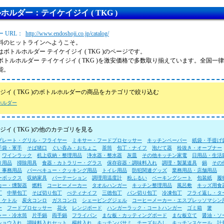
ホルダー：テイケイジイ ( TKG )
 URL：
http://www.endoshoji.co.jp/catalog/
料のヒットラインへようこそ。
ボトルホルダー テイケイジイ ( TKG )のページです。
ボトルホルダー テイケイジイ ( TKG )を激安価格で多数取り揃えています。全国一
能。
ジイ ( TKG )のボトルホルダーの商品をカテゴリで絞り込む
ホルダー
ジイ ( TKG )の他のカテゴリを見る
プレート・グリル・フライヤー
ミキサー・フードプロセッサー
キッチンペーパー
紙袋・手提げ
手袋・軍手
そば猪口
ぐい呑み・おちょこ
茶筒
包丁・ナイフ
泡だて器
栓抜き・オープナー
ワインラック
机上収納・整理用品
浄水器・整水器
灰皿
その他キッチン家電
日用品・生活
り用品
掃除用具
食器・カトラリー・グラス
保存容器・調味料入れ
調理・製菓道具
鍋
その
・事務用品
バーべキュー・クッキング用品
トイレ用品
防犯関連グッズ
業務用品・店舗用品
ーボックス
収納家具
パーテーション
調理用温度計
粉ふるい
ベーキングシート
包装紙
履
カー・燻製器
燃料
コーヒーメーカー
タオルハンガー
キッチン整理用品
風呂敷
キッズ用食
丁
中華包丁
そば切り包丁
ぺティナイフ
三徳包丁
パン切り包丁
冷凍包丁
フライ返し・タ
・ケトル
炭火コンロ
ガスコンロ
シェービングジェル
コーヒーメーカー・エスプレッソマシン
ー
フードプロセッサー
花火
レンジボード
ハンガーラック・コートハンガー
ゴミ箱
箸
ャー・冷水筒
片手鍋
両手鍋
フライパン
まな板・カッティングボード
まな板立て
醤油・ソ
ショウ入れ
調味料入れセット
楊枝入れ
キッチンバサミ
チーズおろし
キッチンスケール
計