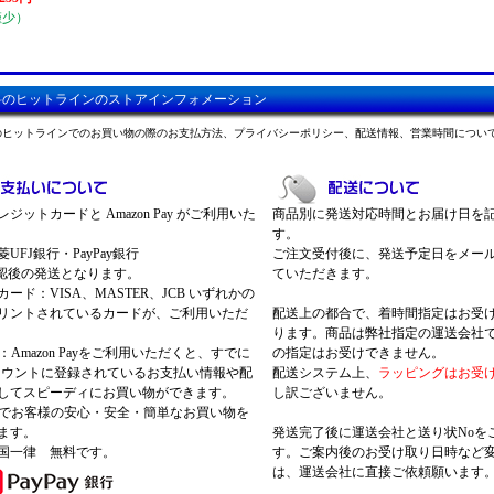
僅少）
料のヒットラインのストアインフォメーション
のヒットラインでのお買い物の際のお支払方法、プライバシーポリシー、配送情報、営業時間につい
ジットカードと Amazon Pay がご利用いた
商品別に発送対応時間とお届け日を
す。
UFJ銀行・PayPay銀行
ご注文受付後に、発送予定日をメー
認後の発送となります。
ていただきます。
ード：VISA、MASTER、JCB いずれかの
リントされているカードが、ご利用いただ
配送上の都合で、着時間指定はお受
ります。商品は弊社指定の運送会社
Pay：Amazon Payをご利用いただくと、すでに
の指定はお受けできません。
nアカウントに登録されているお支払い情報や配
配送システム上、
ラッピングはお受
してスピーディにお買い物ができます。
し訳ございません。
 Payでお客様の安心・安全・簡単なお買い物を
ます。
発送完了後に運送会社と送り状Noを
国一律 無料です。
す。ご案内後のお受け取り日時など
は、運送会社に直接ご依頼願います