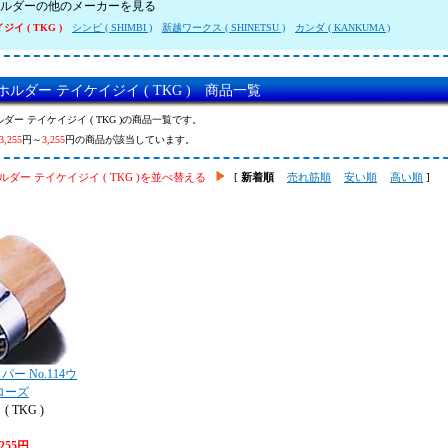
ルダーの他のメーカーを見る
イ ( TKG )
シンビ ( SHIMBI )
新越ワークス ( SHINETSU )
カンダ ( KANKUMA )
ルダー テイケイジイ ( TKG ) 商品一覧
ダー テイケイジイ ( TKG )の商品一覧です。
3,255
円～
3,255
円の商品が該当しています。
ダー テイケイジイ ( TKG )を並べ替える
[
新着順
売れ筋順
安い順
高い順
]
ー No.114ウ
ローズ
 TKG )
,255円