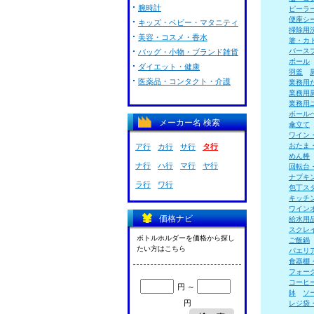
腕時計
ピーラ
便座シ
キッズ・ベビー・マタニティ
掃除用
美容・コスメ・香水
箸・カ
バース
バッグ・小物・ブランド雑貨
ボール
ダイエット・健康
羽釜
医薬品・コンタクト・介護
業務用
業務用
業務用
ボール
メーカー名 検索
傘立て
ワイン
おたま
ア行
カ行
サ行
タ行
めん棒
ナ行
ハ行
マ行
ヤ行
回転台
ナプキ
ラ行
ワ行
包丁ス
キッチ
ワイン
価格ナビ
給水用
スクレ
ボトルホルダーを価格から探し
ご飯鍋
たい方はこちら
パエリ
食器棚
フォー
コーヒ
円 ～
鉢
ソ
円
レジ袋