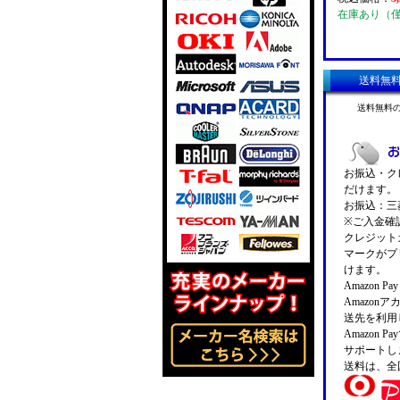
在庫あり（
送料無
送料無料
お振込・クレ
だけます。
お振込：三菱
※ご入金確
クレジットカ
マークがプ
けます。
Amazon 
Amazo
送先を利用
Amazon
サポートし
送料は、全