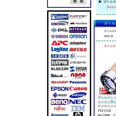
ボトルホ
テイケイジ
ボトルホ
ボトルホル
現在
1
件、
ボトルホル
ボトルストッパ
ォーター用 
テイケイジイ (
PBT233M
税込価格：
3