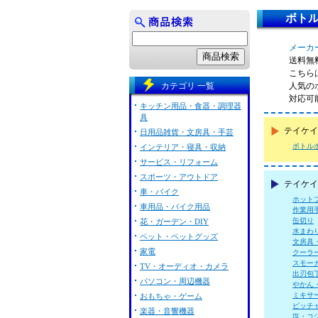
ボトル
メーカー
送料無
こちらは
カテゴリ 一覧
人気の
対応可
キッチン用品・食器・調理器
具
テイケイ
日用品雑貨・文房具・手芸
ボトル
インテリア・寝具・収納
サービス・リフォーム
スポーツ・アウトドア
テイケイ
車・バイク
ホット
車用品・バイク用品
作業用
缶切り
花・ガーデン・DIY
水まわ
ペット・ペットグッズ
文房具
家電
クーラ
スモー
TV・オーディオ・カメラ
出刃包
パソコン・周辺機器
やかん
ミキサ
おもちゃ・ゲーム
ピッチ
楽器・音響機器
塩・コ