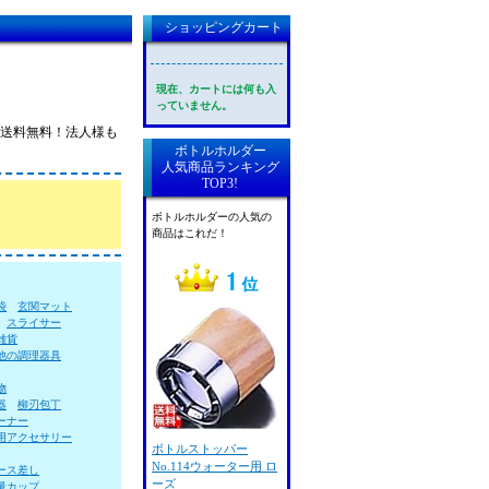
ショッピングカート
現在、カートには何も入
っていません。
律送料無料！法人様も
ボトルホルダー
人気商品ランキング
TOP3!
ボトルホルダーの人気の
商品はこれだ！
袋
玄関マット
スライサー
雑貨
他の調理器具
物
器
柳刃包丁
ーナー
用アクセサリー
ボトルストッパー
No.114ウォーター用 ロ
ース差し
ーズ
量カップ