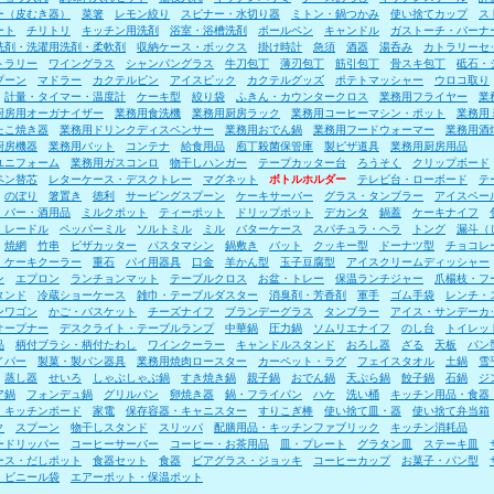
ー（皮むき器）
菜箸
レモン絞り
スピナー・水切り器
ミトン・鍋つかみ
使い捨てカップ
ス
ート
チリトリ
キッチン用洗剤
浴室・浴槽洗剤
ボールペン
キャンドル
ガストーチ・バーナ
洗剤・洗濯用洗剤・柔軟剤
収納ケース・ボックス
掛け時計
急須
酒器
湯呑み
カトラリーセ
トラリー
ワイングラス
シャンパングラス
牛刀包丁
薄刃包丁
筋引包丁
骨スキ包丁
砥石・
プーン
マドラー
カクテルピン
アイスピック
カクテルグッズ
ポテトマッシャー
ウロコ取り
計量・タイマー・温度計
ケーキ型
絞り袋
ふきん・カウンタークロス
業務用フライヤー
業
厨房用オーガナイザー
業務用食洗機
業務用厨房ラック
業務用コーヒーマシン・ポット
業務用
たこ焼き器
業務用ドリンクディスペンサー
業務用おでん鍋
業務用フードウォーマー
業務用酒
厨房機器
業務用バット
コンテナ
給食用品
庖丁殺菌保管庫
製ピザ道具
業務用厨房用品
ユニフォーム
業務用ガスコンロ
物干しハンガー
テープカッター台
ろうそく
クリップボード
ペン替芯
レターケース・デスクトレー
マグネット
ボトルホルダー
テレビ台・ローボード
テ
のぼり
箸置き
徳利
サービングスプーン
ケーキサーバー
グラス・タンブラー
アイスペー
・バー・酒用品
ミルクポット
ティーポット
ドリップポット
デカンタ
鍋蓋
ケーキナイフ
・レードル
ペッパーミル
ソルトミル
ミル
バターケース
スパチュラ・ヘラ
トング
漏斗（
焼網
竹串
ピザカッター
パスタマシン
鍋敷き
バット
クッキー型
ドーナツ型
チョコレ
・ケーキクーラー
重石
パイ用器具
口金
羊かん型
玉子豆腐型
アイスクリームディッシャー
ン
エプロン
ランチョンマット
テーブルクロス
お盆・トレー
保温ランチジャー
爪楊枝・フ
タンド
冷蔵ショーケース
雑巾・テーブルダスター
消臭剤・芳香剤
軍手
ゴム手袋
レンチ・
ンワゴン
かご・バスケット
チーズナイフ
ブランデーグラス
タンブラー
アイス・サンデーカ
オープナー
デスクライト・テーブルランプ
中華鍋
圧力鍋
ソムリエナイフ
のし台
トイレッ
品
柄付ブラシ・柄付たわし
ワインクーラー
キャンドルスタンド
おろし器
ざる
天板
パン
イパー
製菓・製パン器具
業務用焼肉ロースター
カーペット・ラグ
フェイスタオル
土鍋
雪
蒸し器
せいろ
しゃぶしゃぶ鍋
すき焼き鍋
親子鍋
おでん鍋
天ぷら鍋
餃子鍋
石鍋
ジ
ア鍋
フォンデュ鍋
グリルパン
卵焼き器
鍋・フライパン
ハケ
洗い桶
キッチン用品・食器
・キッチンボード
家電
保存容器・キャニスター
すりこぎ棒
使い捨て皿・器
使い捨て弁当箱
ク
スプーン
物干しスタンド
スリッパ
配膳用品・キッチンファブリック
キッチン消耗品
ードリッパー
コーヒーサーバー
コーヒー・お茶用品
皿・プレート
グラタン皿
ステーキ皿
ース・だしポット
食器セット
食器
ビアグラス・ジョッキ
コーヒーカップ
お菓子・パン型
・ビニール袋
エアーポット・保温ポット