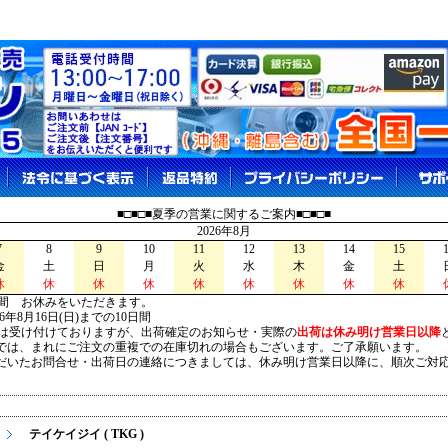
■□■□■夏季の営業に関するご案内■□■□■
2026年8月
7
8
9
10
11
12
13
14
15
金
土
日
月
火
水
木
金
土
休
休
休
休
休
休
休
休
休
間 お休みをいただきます。
026年8月16日(日)までの10日間
は受け付けておりますが、出荷確定のお知らせ・実際の
出荷は休み明け営業日以降
は、まれにご注文の重複での在庫切れの場合もございます。ご了承願います。
いたお問合せ・出荷日の連絡につきましては、休み明け営業日以降に、順次ご対
テイケイジイ ( TKG )