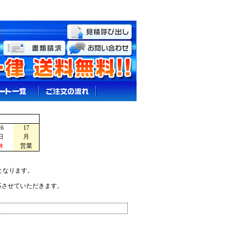
16
17
日
月
休
営業
となります。
応させていただきます。