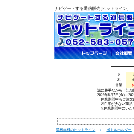
ナビゲートする通信販売[ヒットライン]
6
木
営業
誠に勝手ながら下記期
2026年8月7日(金)～2
・休業期間中もご注文
※在庫が少ない商品で
※休業期間中にいただ
送料無料のヒットライン
ボトルホルダー