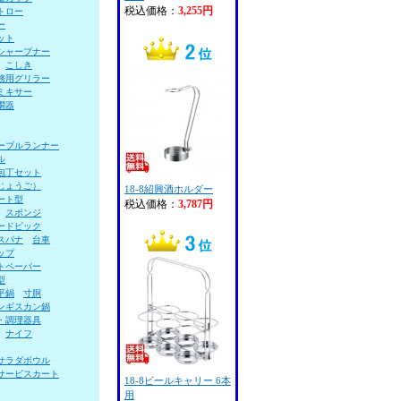
税込価格：
3,255円
トロー
ー
ット
シャープナー
こしき
務用グリラー
ミキサー
燗器
ーブルランナー
ル
包丁セット
じょうご）
18-8紹興酒ホルダー
ート型
税込価格：
3,787円
スポンジ
ードピック
スパナ
台車
ップ
トペーパー
型
平鍋
寸胴
ンギスカン鍋
・調理器具
ナイフ
サラダボウル
サービスカート
18-8ビールキャリー 6本
用