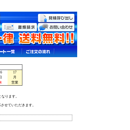
16
17
日
月
休
営業
となります。
応させていただきます。