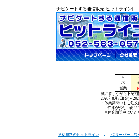
ナビゲートする通信販売[ヒットライン]
6
木
営業
誠に勝手ながら下記期
2026年8月7日(金)～2
・休業期間中もご注文
※在庫が少ない商品で
※休業期間中にいただ
送料無料のヒットライン
PCサーバー・