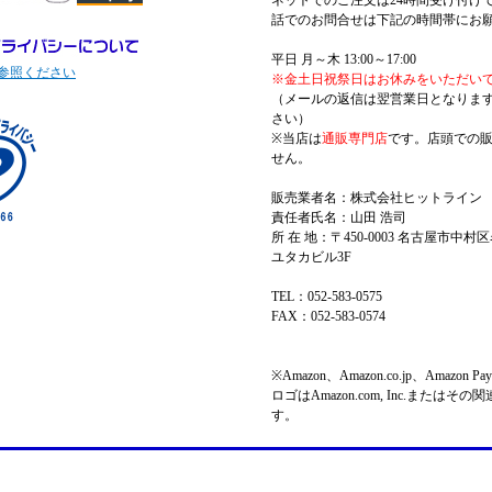
ネットでのご注文は24時間受け付け
話でのお問合せは下記の時間帯にお
平日 月～木 13:00～17:00
参照ください
※金土日祝祭日はお休みをいただい
（メールの返信は翌営業日となりま
さい）
※当店は
通販専門店
です。店頭での
せん。
販売業者名：株式会社ヒットライン
責任者氏名：山田 浩司
所 在 地：〒450-0003 名古屋市中村区
ユタカビル3F
TEL：052-583-0575
FAX：052-583-0574
※Amazon、Amazon.co.jp、Amazo
ロゴはAmazon.com, Inc.またはそ
す。