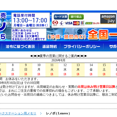
■□■□■夏季の営業に関するご案内■□■□■
2026年8月
7
8
9
10
11
12
13
14
15
金
土
日
月
火
水
木
金
土
休
休
休
休
休
休
休
休
休
間 お休みをいただきます。
026年8月16日(日)までの10日間
は受け付けておりますが、出荷確定のお知らせ・実際の
出荷は休み明け営業日以降
は、まれにご注文の重複での在庫切れの場合もございます。ご了承願います。
いたお問合せ・出荷日の連絡につきましては、休み明け営業日以降に、順次ご対
ワークステーション用メモリ
レノボ ( Lenovo )