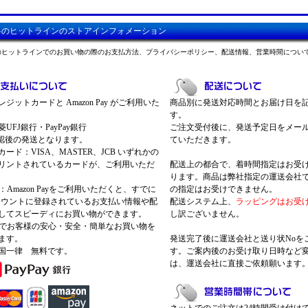
料のヒットラインのストアインフォメーション
のヒットラインでのお買い物の際のお支払方法、プライバシーポリシー、配送情報、営業時間につい
ジットカードと Amazon Pay がご利用いた
商品別に発送対応時間とお届け日を
す。
UFJ銀行・PayPay銀行
ご注文受付後に、発送予定日をメー
認後の発送となります。
ていただきます。
ード：VISA、MASTER、JCB いずれかの
リントされているカードが、ご利用いただ
配送上の都合で、着時間指定はお受
ります。商品は弊社指定の運送会社
Pay：Amazon Payをご利用いただくと、すでに
の指定はお受けできません。
nアカウントに登録されているお支払い情報や配
配送システム上、
ラッピングはお受
してスピーディにお買い物ができます。
し訳ございません。
 Payでお客様の安心・安全・簡単なお買い物を
ます。
発送完了後に運送会社と送り状Noを
国一律 無料です。
す。ご案内後のお受け取り日時など
は、運送会社に直接ご依頼願います