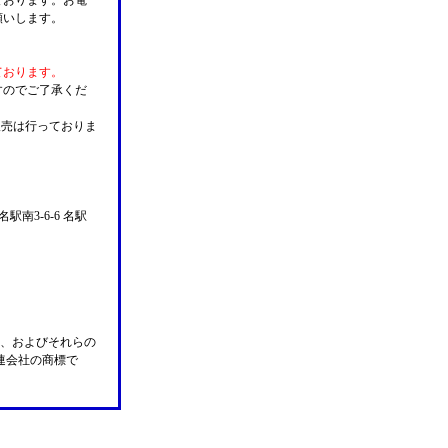
ております。お電
願いします。
ております。
すのでご了承くだ
販売は行っておりま
名駅南3-6-6 名駅
n Pay、およびそれらの
の関連会社の商標で