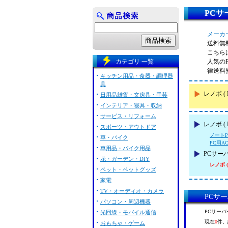
PCサ
メーカー
送料無
こちらは
カテゴリ 一覧
人気の
律送料
キッチン用品・食器・調理器
具
レノボ 
日用品雑貨・文房具・手芸
インテリア・寝具・収納
サービス・リフォーム
レノボ (
スポーツ・アウトドア
ノートP
車・バイク
PC用A
車用品・バイク用品
PCサー
花・ガーデン・DIY
レノボ ( 
ペット・ペットグッズ
家電
TV・オーディオ・カメラ
PCサー
パソコン・周辺機器
PCサーバ
光回線・モバイル通信
現在
0
件、
おもちゃ・ゲーム