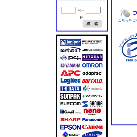
円 ～
円
こちらをご