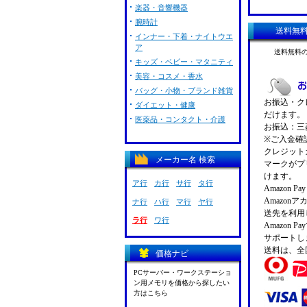
楽器・音響機器
腕時計
送料無
インナー・下着・ナイトウエ
ア
送料無料
キッズ・ベビー・マタニティ
美容・コスメ・香水
バッグ・小物・ブランド雑貨
お振込・クレ
ダイエット・健康
だけます。
医薬品・コンタクト・介護
お振込：三菱
※ご入金確
クレジットカ
メーカー名 検索
マークがプ
けます。
ア行
カ行
サ行
タ行
Amazon 
Amazo
ナ行
ハ行
マ行
ヤ行
送先を利用
ラ行
ワ行
Amazon
サポートし
送料は、全
価格ナビ
PCサーバー・ワークステーショ
ン用メモリを価格から探したい
方はこちら