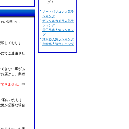
グ！
ノートパソコン人気ラ
ンキング
デジタルカメラ人気ラ
てのご説明です。
ンキング
電子辞書人気ランキン
グ
浄水器人気ランキング
記載しておりま
自転車人気ランキング
ルにてご連絡させ
けできない事があ
でお届けし、業者
けできません。
申
ご案内いたしま
変更が必要な場合
。