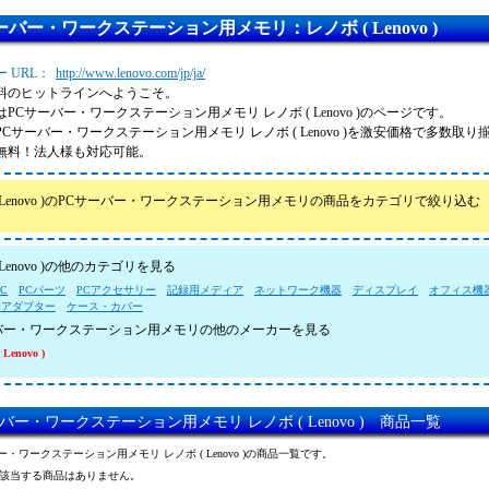
ーバー・ワークステーション用メモリ：レノボ ( Lenovo )
 URL：
http://www.lenovo.com/jp/ja/
料のヒットラインへようこそ。
PCサーバー・ワークステーション用メモリ レノボ ( Lenovo )のページです。
PCサーバー・ワークステーション用メモリ レノボ ( Lenovo )を激安価格で多数取
無料！法人様も対応可能。
( Lenovo )のPCサーバー・ワークステーション用メモリの商品をカテゴリで絞り込む
 Lenovo )の他のカテゴリを見る
C
PCパーツ
PCアクセサリー
記録用メディア
ネットワーク機器
ディスプレイ
オフィス機
Cアダプター
ケース・カバー
バー・ワークステーション用メモリの他のメーカーを見る
Lenovo )
バー・ワークステーション用メモリ レノボ ( Lenovo ) 商品一覧
ー・ワークステーション用メモリ レノボ ( Lenovo )の商品一覧です。
該当する商品はありません。