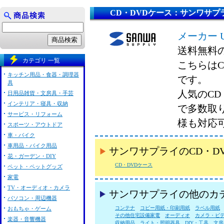
CD・DVDケース：サンワサプ
メーカー 
送料無料
カテゴリ 一覧
こちらはC
キッチン用品・食器・調理器
です。
具
人気のCD
日用品雑貨・文房具・手芸
インテリア・寝具・収納
で多数取
サービス・リフォーム
様も対応
スポーツ・アウトドア
車・バイク
車用品・バイク用品
サンワサプライのCD・D
花・ガーデン・DIY
CD・DVDケース
ペット・ペットグッズ
家電
TV・オーディオ・カメラ
サンワサプライの他のカ
パソコン・周辺機器
コンテナ
コピー用紙・印刷用紙
ラベル用紙
おもちゃ・ゲーム
その他住宅設備家電
オーディオ
カメラ・ビ
楽器・音響機器
収納用品
ライト・照明器具
DIY・工具
文房