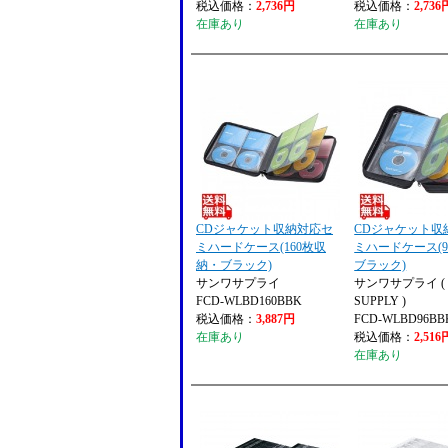
税込価格：
2,736円
税込価格：
2,736
在庫あり
在庫あり
CDジャケット収納対応セ
CDジャケット収
ミハードケース(160枚収
ミハードケース(
納・ブラック)
ブラック)
サンワサプライ
サンワサプライ ( 
FCD-WLBD160BBK
SUPPLY )
税込価格：
3,887円
FCD-WLBD96BB
在庫あり
税込価格：
2,516
在庫あり