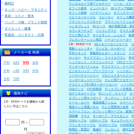
腕時計
デジタルカメラ用アクセサリー
シール・ステ
オフィス家具
インバーター
AVメディア収納
キッズ・ベビー・マタニティ
オフィス収納
パーテーション
オフィスワー
美容・コスメ・香水
スピーカーケーブル
スピーカー
オフィス機
フラットベッドスキャナ
プライバシーフィル
バッグ・小物・ブランド雑貨
ペンタブレット
PCケース
旅行用変圧器・変
ダイエット・健康
カウンターチェア
パソコンデスク
デスク上
医薬品・コンタクト・介護
デスク用チェア
キャビネット・シェルフ
耐
プレゼンテーション用品
バーコードリーダー
CD・DVDケース
SDメモリーカードケース
コ
電動シュレッダー
テレビ台・ローボード
ド
メーカー名 検索
手作りキット
車載用ホルダー・スタンド
ド
ロッカー
サイドワゴン・ファイルワゴン
外
ヘッドセット・イヤフォンマイク
CPUクーラ
ア行
カ行
サ行
タ行
ラミネーターフィルム
デスクライト・テーブ
ナ行
ハ行
マ行
ヤ行
ビジネスバッグ・ブリーフケース
ヘッドホン
ソーラーチャージャー
プロジェクタースクリ
ラ行
ワ行
コンポーネントケーブル
テレビ用アクセサリ
デスクトップPC用キーボードカバー
ノートP
USBグッズ
CPU切替器
ディスプレイ切替器
価格ナビ
光デジタルケーブル
PCバッグ・スリーブ
タ
タブレット用キーボード
タッチペン・スタイ
CD・DVDケースを価格から探
ケース・カバー
液晶保護フィルム
スマート
したい方はこちら
液晶テレビ保護パネル
テレビ用壁掛け金具
スマートフォン・タブレット用ケーブル・変換
掃除機
マウス
キーボード・マウスセット
USBケーブル
LANケーブル
モジュラーケー
円 ～
プリンターケーブル
SCSIケーブル
USB切替
円
時間計・照度計
風速計
コンセント
締付工
床保護マット・チェアマット
モニターアーム