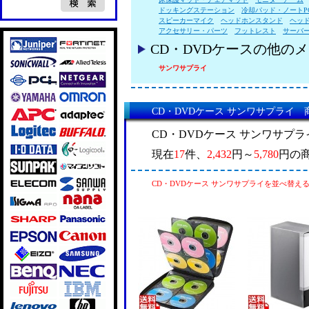
ドッキングステーション
冷却パッド・ノートP
スピーカーマイク
ヘッドホンスタンド
ヘッ
アクセサリー・パーツ
フットレスト
サーバ
CD・DVDケースの他の
サンワサプライ
CD・DVDケース サンワサプライ 
CD・DVDケース サンワサプ
現在
17
件、
2,432
円～
5,780
円の
CD・DVDケース サンワサプライを並べ替え