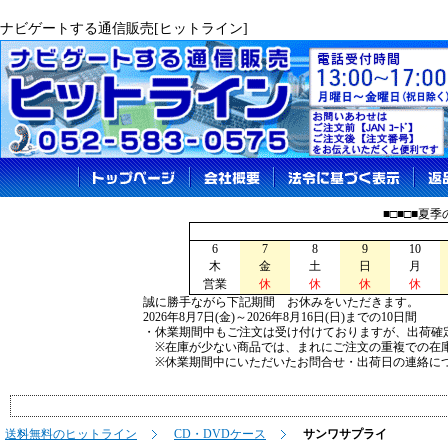
ナビゲートする通信販売[ヒットライン]
■□■□■夏
6
7
8
9
10
木
金
土
日
月
営業
休
休
休
休
誠に勝手ながら下記期間 お休みをいただきます。
2026年8月7日(金)～2026年8月16日(日)までの10日間
・休業期間中もご注文は受け付けておりますが、出荷確
※在庫が少ない商品では、まれにご注文の重複での在
※休業期間中にいただいたお問合せ・出荷日の連絡につ
送料無料のヒットライン
CD・DVDケース
サンワサプライ