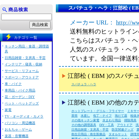
スパチュラ・ヘラ：江部松 ( EBM
メーカー URL：
http://w
送料無料のヒットライン
カテゴリ 一覧
こちらはスパチュラ・ヘラ 
キッチン用品・食器・調理器
人気のスパチュラ・ヘラ 江
具
ています。全国一律送料
日用品雑貨・文房具・手芸
インテリア・寝具・収納
サービス・リフォーム
江部松 ( EBM )のス
スポーツ・アウトドア
車・バイク
スパチュラ・ヘラ
車用品・バイク用品
花・ガーデン・DIY
江部松 ( EBM )の他の
ペット・ペットグッズ
家電
ホットプレート・グリル・フライヤー
ミキサ
茶筒
水差し
包丁・ナイフ
泡だて器
栓抜
TV・オーディオ・カメラ
その他キッチン家電
水まわり用品
掃除用具
パソコン・周辺機器
その他の調理器具
DIY・工具
アウトドア
洗
おもちゃ・ゲーム
日用品雑貨・文房具・手芸
防災関連グッズ
衛生日用品・衛生医療品
タオルケット
調理
楽器・音響機器
整理ボックス
キッチン整理用品
タオルハン