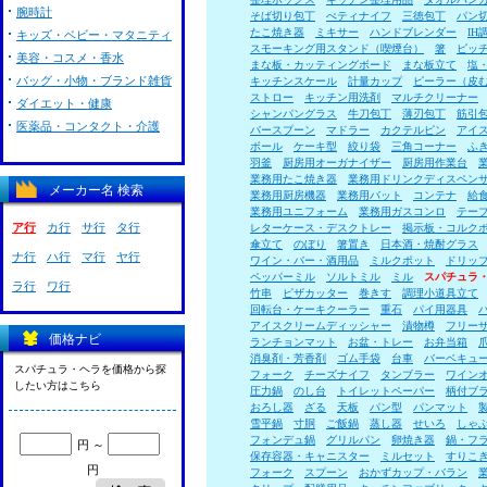
腕時計
そば切り包丁
ぺティナイフ
三徳包丁
パン
たこ焼き器
ミキサー
ハンドブレンダー
I
キッズ・ベビー・マタニティ
スモーキング用スタンド（喫煙台）
箸
ピッ
美容・コスメ・香水
まな板・カッティングボード
まな板立て
塩
バッグ・小物・ブランド雑貨
キッチンスケール
計量カップ
ピーラー（皮
ストロー
キッチン用洗剤
マルチクリーナー
ダイエット・健康
シャンパングラス
牛刀包丁
薄刃包丁
筋引
医薬品・コンタクト・介護
バースプーン
マドラー
カクテルピン
アイ
ボール
ケーキ型
絞り袋
三角コーナー
ふ
羽釜
厨房用オーガナイザー
厨房用作業台
業務用たこ焼き器
業務用ドリンクディスペン
メーカー名 検索
業務用厨房機器
業務用バット
コンテナ
給
業務用ユニフォーム
業務用ガスコンロ
テー
ア行
カ行
サ行
タ行
レターケース・デスクトレー
掲示板・コルク
傘立て
のぼり
箸置き
日本酒・焼酎グラス
ナ行
ハ行
マ行
ヤ行
ワイン・バー・酒用品
ミルクポット
ドリッ
ペッパーミル
ソルトミル
ミル
スパチュラ
ラ行
ワ行
竹串
ピザカッター
巻きす
調理小道具立て
回転台・ケーキクーラー
重石
パイ用器具
アイスクリームディッシャー
漬物樽
フリー
価格ナビ
ランチョンマット
お盆・トレー
お弁当箱
消臭剤・芳香剤
ゴム手袋
台車
バーベキュ
スパチュラ・ヘラを価格から探
フォーク
チーズナイフ
タンブラー
ワイン
したい方はこちら
圧力鍋
のし台
トイレットペーパー
柄付ブ
おろし器
ざる
天板
パン型
パンマット
雪平鍋
寸胴
ご飯鍋
蒸し器
せいろ
しゃ
フォンデュ鍋
グリルパン
卵焼き器
鍋・フ
円 ～
保存容器・キャニスター
ミルセット
すりこ
円
フォーク
スプーン
おかずカップ・バラン