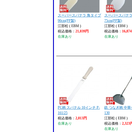
スーパースパテラ 角タイプ
スーパースパテラ
90cm(PP製)
75cm(PP製)
江部松 ( EBM )
江部松 ( EBM )
税込価格：
21,039円
税込価格：
16,87
在庫あり
在庫あり
PC柄 スパテル 10インチ P-
鉄 つなぎ柄 中華
161/25
130
税込価格：
2,813円
江部松 ( EBM )
在庫あり
税込価格：
2,323
在庫あり