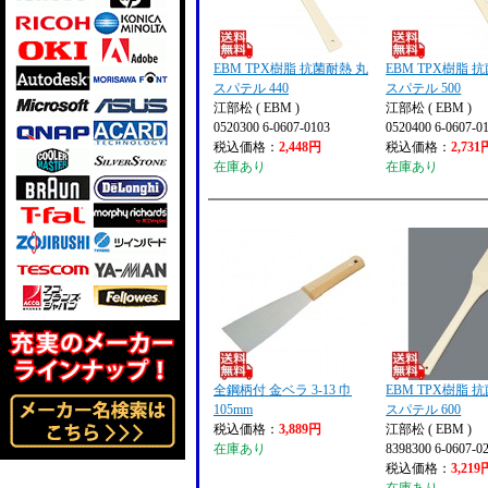
EBM TPX樹脂 抗菌耐熱 丸
EBM TPX樹脂 
スパテル 440
スパテル 500
江部松 ( EBM )
江部松 ( EBM )
0520300 6-0607-0103
0520400 6-0607-0
税込価格：
2,448円
税込価格：
2,731
在庫あり
在庫あり
全鋼柄付 金ベラ 3-13 巾
EBM TPX樹脂 
105mm
スパテル 600
税込価格：
3,889円
江部松 ( EBM )
在庫あり
8398300 6-0607-0
税込価格：
3,219