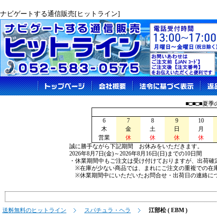
ナビゲートする通信販売[ヒットライン]
■□■□■夏
6
7
8
9
10
木
金
土
日
月
営業
休
休
休
休
誠に勝手ながら下記期間 お休みをいただきます。
2026年8月7日(金)～2026年8月16日(日)までの10日間
・休業期間中もご注文は受け付けておりますが、出荷確
※在庫が少ない商品では、まれにご注文の重複での在
※休業期間中にいただいたお問合せ・出荷日の連絡につ
送料無料のヒットライン
スパチュラ・ヘラ
江部松 ( EBM )