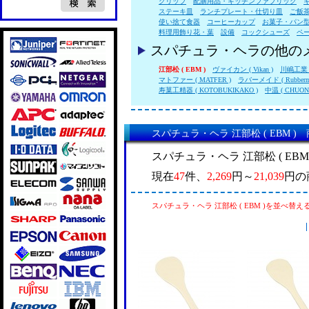
クリップ
配膳用品・キッチンファブリック
ステーキ皿
ランチプレート・仕切り皿
ご飯
使い捨て食器
コーヒーカップ
お菓子・パン
料理用飾り花・葉
設備
コックシューズ
ペ
スパチュラ・ヘラの他の
江部松 ( EBM )
ヴァイカン ( Vikan )
川嶋工業 (
マトファー ( MATFER )
ラバーメイド ( Rubberma
寿菓工精器 ( KOTOBUKIKAKO )
中温 ( CHUON
スパチュラ・ヘラ 江部松 ( EBM )
スパチュラ・ヘラ 江部松 ( EB
現在
47
件、
2,269
円～
21,039
円の
スパチュラ・ヘラ 江部松 ( EBM )を並べ替え