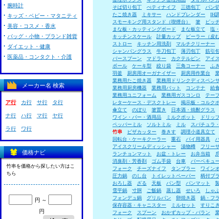
腕時計
そば切り包丁
ぺティナイフ
三徳包丁
パン
たこ焼き器
ミキサー
ハンドブレンダー
I
キッズ・ベビー・マタニティ
スモーキング用スタンド（喫煙台）
箸
ピッ
美容・コスメ・香水
まな板・カッティングボード
まな板立て
塩
バッグ・小物・ブランド雑貨
キッチンスケール
計量カップ
ピーラー（皮
ストロー
キッチン用洗剤
マルチクリーナー
ダイエット・健康
シャンパングラス
牛刀包丁
薄刃包丁
筋引
医薬品・コンタクト・介護
バースプーン
マドラー
カクテルピン
アイ
ボール
ケーキ型
絞り袋
三角コーナー
ふ
羽釜
厨房用オーガナイザー
厨房用作業台
業務用たこ焼き器
業務用ドリンクディスペン
メーカー名 検索
業務用厨房機器
業務用バット
コンテナ
給
業務用ユニフォーム
業務用ガスコンロ
テー
ア行
カ行
サ行
タ行
レターケース・デスクトレー
掲示板・コルク
傘立て
のぼり
箸置き
日本酒・焼酎グラス
ナ行
ハ行
マ行
ヤ行
ワイン・バー・酒用品
ミルクポット
ドリッ
ペッパーミル
ソルトミル
ミル
スパチュラ
ラ行
ワ行
竹串
ピザカッター
巻きす
調理小道具立て
回転台・ケーキクーラー
重石
パイ用器具
アイスクリームディッシャー
漬物樽
フリー
価格ナビ
ランチョンマット
お盆・トレー
お弁当箱
消臭剤・芳香剤
ゴム手袋
台車
バーベキュ
竹串を価格から探したい方はこ
フォーク
チーズナイフ
タンブラー
ワイン
ちら
圧力鍋
のし台
トイレットペーパー
柄付ブ
おろし器
ざる
天板
パン型
パンマット
雪平鍋
寸胴
ご飯鍋
蒸し器
せいろ
しゃ
フォンデュ鍋
グリルパン
卵焼き器
鍋・フ
円 ～
保存容器・キャニスター
ミルセット
すりこ
円
フォーク
スプーン
おかずカップ・バラン