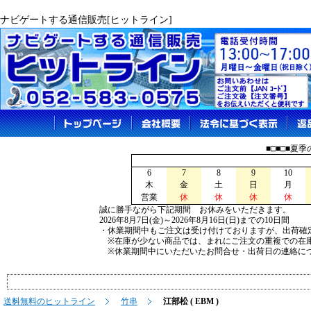
ナビゲートする通信販売[ヒットライン]
■□■□■夏
6
7
8
9
10
木
金
土
日
月
営業
休
休
休
休
誠に勝手ながら下記期間 お休みをいただきます。
2026年8月7日(金)～2026年8月16日(日)までの10日間
・休業期間中もご注文は受け付けておりますが、出荷確
※在庫が少ない商品では、まれにご注文の重複での在
※休業期間中にいただいたお問合せ・出荷日の連絡につ
送料無料のヒットライン
竹串
江部松 ( EBM )