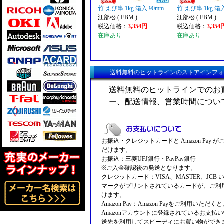
竹 えび串 1kg 箱入 90mm
竹 えび串 1kg 箱入
江部松 ( EBM )
江部松 ( EBM )
税込価格：
3,354円
税込価格：
3,354
在庫あり
在庫あり
送料無料のヒットラインのストアインフォ
送料無料のヒットラインでのお
ー、配送情報、営業時間につい
お振込・クレジットカードと Amazon Pay 
だけます。
お振込：三菱UFJ銀行・PayPay銀行
※ご入金確認後の発送となります。
クレジットカード：VISA、MASTER、JCB 
マークがプリントされているカードが、ご利
けます。
Amazon Pay：Amazon Payをご利用いただ
Amazonアカウントに登録されているお支払
送先を利用してスピーディにお買い物ができ