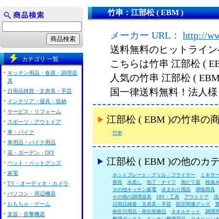
竹串：江部松 ( EBM )
メーカー URL：
http://w
送料無料のヒットライン
カテゴリ 一覧
こちらは竹串 江部松 ( E
キッチン用品・食器・調理器
人気の竹串 江部松 ( E
具
国一律送料無料！法人様
日用品雑貨・文房具・手芸
インテリア・寝具・収納
サービス・リフォーム
江部松 ( EBM )の竹
スポーツ・アウトドア
車・バイク
竹串
車用品・バイク用品
花・ガーデン・DIY
江部松 ( EBM )の他の
ペット・ペットグッズ
家電
ホットプレート・グリル・フライヤー
ミキサ
茶筒
水差し
包丁・ナイフ
泡だて器
栓抜
TV・オーディオ・カメラ
その他キッチン家電
水まわり用品
掃除用具
パソコン・周辺機器
その他の調理器具
DIY・工具
アウトドア
洗
おもちゃ・ゲーム
日用品雑貨・文房具・手芸
防災関連グッズ
衛生日用品・衛生医療品
タオルケット
調理
楽器・音響機器
整理ボックス
キッチン整理用品
タオルハン