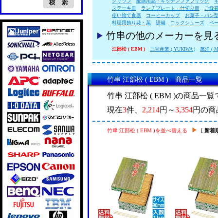
クリップ
配膳用品・キッチンファブリック
ステーキ皿
ランチプレート・仕切り皿
ご飯
使い捨て食器
コーヒーカップ
お菓子・パン
料理用飾り花・葉
設備
コックシューズ
ペ
竹串の他のメーカーを見
江部松 ( EBM )
三宝産業 ( YUKIWA )
萬洋 ( M
竹串 江部松 ( EBM ) 商品一覧
竹串 江部松 ( EBM )の商品一
現在
3
件、
2,214
円～
3,354
円の商
竹串 江部松 ( EBM )を並べ替える
[
新着