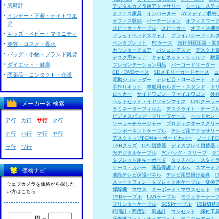
腕時計
デジタルカメラ用アクセサリー
シール・ステ
オフィス家具
インバーター
AVメディア収納
インナー・下着・ナイトウエ
オフィス収納
パーテーション
オフィスワー
ア
スピーカーケーブル
スピーカー
オフィス機
キッズ・ベビー・マタニティ
フラットベッドスキャナ
プライバシーフィル
ペンタブレット
PCケース
旅行用変圧器・変
美容・コスメ・香水
カウンターチェア
パソコンデスク
デスク上
バッグ・小物・ブランド雑貨
デスク用チェア
キャビネット・シェルフ
耐
ダイエット・健康
プレゼンテーション用品
バーコードリーダー
CD・DVDケース
SDメモリーカードケース
コ
医薬品・コンタクト・介護
電動シュレッダー
テレビ台・ローボード
ド
手作りキット
車載用ホルダー・スタンド
ド
ロッカー
サイドワゴン・ファイルワゴン
外
ヘッドセット・イヤフォンマイク
CPUクーラ
メーカー名 検索
ラミネーターフィルム
デスクライト・テーブ
ビジネスバッグ・ブリーフケース
ヘッドホン
ア行
カ行
サ行
タ行
ソーラーチャージャー
プロジェクタースクリ
コンポーネントケーブル
テレビ用アクセサリ
ナ行
ハ行
マ行
ヤ行
デスクトップPC用キーボードカバー
ノートP
USBグッズ
CPU切替器
ディスプレイ切替器
ラ行
ワ行
光デジタルケーブル
PCバッグ・スリーブ
タ
タブレット用キーボード
タッチペン・スタイ
ケース・カバー
液晶保護フィルム
スマート
価格ナビ
液晶テレビ保護パネル
テレビ用壁掛け金具
スマートフォン・タブレット用ケーブル・変換
ウェブカメラを価格から探した
掃除機
マウス
キーボード・マウスセット
い方はこちら
USBケーブル
LANケーブル
モジュラーケー
プリンターケーブル
SCSIケーブル
USB切替
時間計・照度計
風速計
コンセント
締付工
円 ～
床保護マット・チェアマット
モニターアーム