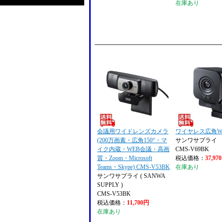
在庫あり
会議用ワイドレンズカメラ
ワイヤレス広角W
(200万画素・広角150°・マ
サンワサプライ
イク内蔵・WEB会議・高画
CMS-V69BK
質・Zoom・Microsoft
税込価格：
37,97
Teams・Skype) CMS-V53BK
在庫あり
サンワサプライ ( SANWA
SUPPLY )
CMS-V53BK
税込価格：
11,700円
在庫あり