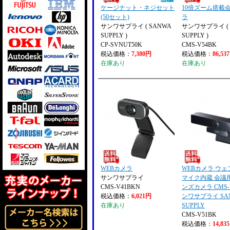
ケージナット・ネジセット
10倍ズーム搭載
(50セット)
ラ
サンワサプライ ( SANWA
サンワサプライ ( 
SUPPLY )
SUPPLY )
CP-SVNUT50K
CMS-V54BK
税込価格：
7,380円
税込価格：
86,53
在庫あり
在庫あり
WEBカメラ
WEBカメラ ウ
サンワサプライ
マイク内蔵 会議
CMS-V41BKN
ンズカメラ CMS-
税込価格：
6,021円
ンワサプライ SA
在庫あり
SUPPLY
CMS-V51BK
税込価格：
14,83