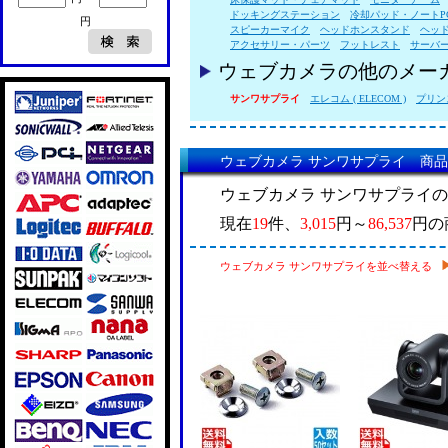
ドッキングステーション
冷却パッド・ノートP
円
スピーカーマイク
ヘッドホンスタンド
ヘッ
アクセサリー・パーツ
フットレスト
サーバ
ウェブカメラの他のメー
サンワサプライ
エレコム ( ELECOM )
プリンス
ウェブカメラ サンワサプライ 商
ウェブカメラ サンワサプライ
現在
19
件、
3,015
円～
86,537
円の
ウェブカメラ サンワサプライを並べ替える