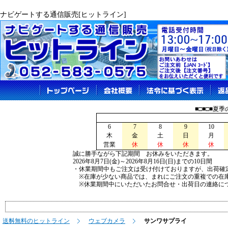
ナビゲートする通信販売[ヒットライン]
■□■□■夏
6
7
8
9
10
木
金
土
日
月
営業
休
休
休
休
誠に勝手ながら下記期間 お休みをいただきます。
2026年8月7日(金)～2026年8月16日(日)までの10日間
・休業期間中もご注文は受け付けておりますが、出荷確
※在庫が少ない商品では、まれにご注文の重複での在
※休業期間中にいただいたお問合せ・出荷日の連絡につ
送料無料のヒットライン
ウェブカメラ
サンワサプライ