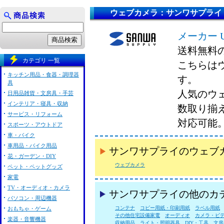
ウェブカメラ：サンワサプライ
メーカー 
送料無料
カテゴリ 一覧
こちらは
キッチン用品・食器・調理器
す。
具
人気のウ
日用品雑貨・文房具・手芸
インテリア・寝具・収納
数取り揃
サービス・リフォーム
対応可能
スポーツ・アウトドア
車・バイク
車用品・バイク用品
サンワサプライのウェブ
花・ガーデン・DIY
ウェブカメラ
ペット・ペットグッズ
家電
TV・オーディオ・カメラ
サンワサプライの他のカ
パソコン・周辺機器
コンテナ
コピー用紙・印刷用紙
ラベル用紙
おもちゃ・ゲーム
その他住宅設備家電
オーディオ
カメラ・ビ
楽器・音響機器
収納用品
ライト・照明器具
DIY・工具
文房