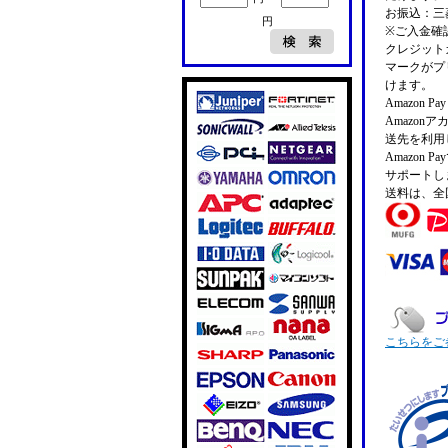
お振込：三菱
円
※ご入金確
クレジットカ
マークがプ
けます。
Amazon 
Amazo
送先を利用
Amazon
サポートし
送料は、全
こちらをご