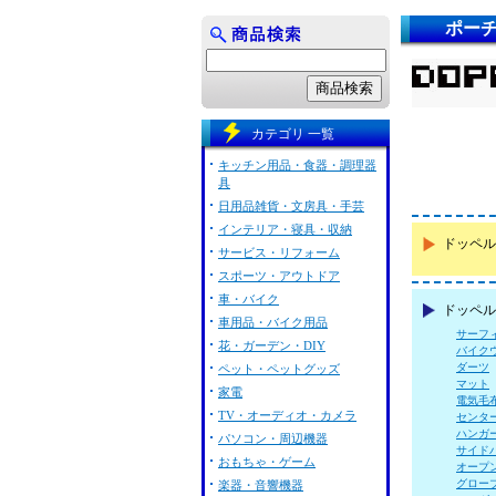
ポー
カテゴリ 一覧
キッチン用品・食器・調理器
具
日用品雑貨・文房具・手芸
インテリア・寝具・収納
ドッペル
サービス・リフォーム
スポーツ・アウトドア
車・バイク
ドッペル
車用品・バイク用品
サーフ
花・ガーデン・DIY
バイク
ダーツ
ペット・ペットグッズ
マット
家電
電気毛
TV・オーディオ・カメラ
センタ
ハンガ
パソコン・周辺機器
サイド
おもちゃ・ゲーム
オープ
グロー
楽器・音響機器