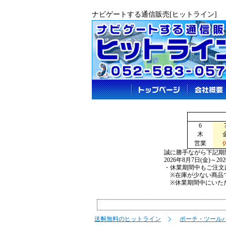
ナビゲートする通信販売[ヒットライン]
6
木
営業
誠に勝手ながら下記期
2026年8月7日(金)～2
・休業期間中もご注文
※在庫が少ない商品で
※休業期間中にいただ
送料無料のヒットライン
ポーチ・ツール