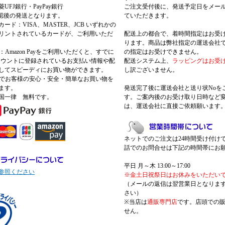
UFJ銀行・PayPay銀行
ご注文受付後に、発送予定日をメー
認後の発送となります。
ていただきます。
ード：VISA、MASTER、JCB いずれかの
リントされているカードが、ご利用いただ
配送上の都合で、着時間指定はお受
ります。商品は弊社指定の運送会社
Pay：Amazon Payをご利用いただくと、すでに
の指定はお受けできません。
nアカウントに登録されているお支払い情報や配
配送システム上、
ラッピングはお受
してスピーディにお買い物ができます。
し訳ございません。
 Payでお客様の安心・安全・簡単なお買い物を
ます。
発送完了後に運送会社と送り状Noを
国一律 無料です。
す。ご案内後のお受け取り日時など
は、運送会社に直接ご依頼願います
ネットでのご注文は24時間受け付け
話でのお問合せは下記の時間帯にお
平日 月～木 13:00～17:00
参照ください
※金土日祝祭日はお休みをいただい
（メールの返信は翌営業日となりま
さい）
※当店は
通販専門店
です。店頭での
せん。