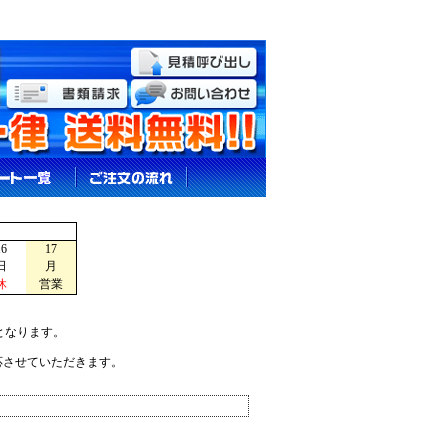
16
17
日
月
休
営業
となります。
応させていただきます。