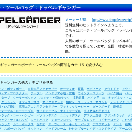
チ・ツールバッグ：ドッペルギャンガー
メーカー URL：
http://www.doppelganger.jp/
送料無料のヒットラインへようこそ。
こちらはポーチ・ツールバッグ ドッペル
です。
人気のポーチ・ツールバッグ ドッペルギ
で多数取り揃えています。全国一律送料
能。
ギャンガーのポーチ・ツールバッグの商品をカテゴリで絞り込む
ギャンガーの他のカテゴリを見る
ィン・ボディボード
自転車用アクセサリー
オーディオ
寝具
ボディケア
アウトドア
アウト
ウェア・プロテクター
テーブル
インテリア小物・置物
ウインタースポーツ
バイク用品
バッ
タープ
クーラーボックス
AVメディア収納ラック
収納家具
バイク用
枕
キャビネット・コ
クッション
オフィスデスク
マイクスタンド
機材ケース・ラック・マウント
テントアクセサ
布・ひざ掛け
窓用エアコン用アクセサリー
フットマッサージャー
ダーツボード
麻雀卓
ーテーブル・ローテーブル
サイドテーブル・ナイトテーブル
掛け敷き布団セット
ーラック・コートハンガー
パソコンデスク
ユニットデスク
デスク上置棚
プリンタラック
タ
バッグ・サドルバッグ
シートバッグ
チェーンロック
ケーブルロック・ワイヤーロック
こたつ
ンラック
カラーボックス
座布団
スーツケース・キャリーバッグ
デスクマット
テント
寝袋
ブ
スポーツバッグ
オットマン
ベッドフレーム
外付けブルーレイディスクドライブ
アームウ