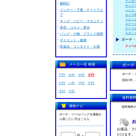
アンダ
腕時計
サイド
インナー・下着・ナイトウエ
バイク
ア
カメラ
リビン
キッズ・ベビー・マタニティ
スケー
美容・コスメ・香水
テーブ
スタン
バッグ・小物・ブランド雑貨
ポーチ・
ダイエット・健康
ドッペ
医薬品・コンタクト・介護
メーカー名 検索
ポーチ
ポーチ・
ア行
カ行
サ行
タ行
現在
0
件、
ナ行
ハ行
マ行
ヤ行
ラ行
ワ行
送料無
価格ナビ
送料無料
ポーチ・ツールバッグを価格か
ら探したい方はこちら
お振込・クレ
だけます。
円 ～