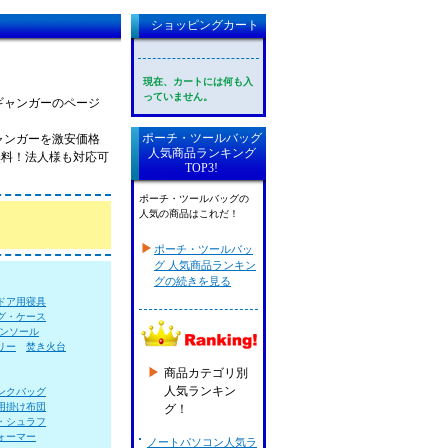
ショッピングカート
現在、カートには何も入
っていません。
ギャンガーのページ
ポーチ・ツールバッグ
ャンガーを激安価格
人気商品ランキング
無料！法人様も対応可
TOP3!
ポーチ・ツールバッグの
人気の商品はこれだ！
ポーチ・ツールバッ
グ 人気商品ランキン
グの続きを見る
ドア用寝具
グ・ケース
ンソール
リー
焚き火台
商品カテゴリ別
人気ランキン
ンクバッグ
用掛け布団
グ！
・シュラフ
ォーマー
ノートパソコン人気ラ