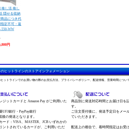
 推し活 推し
タ活 隠せる収納
型商品につき代
間指定不可・返
550-WW
W
5,800円
料のヒットラインのストアインフォメーション
のヒットラインでのお買い物の際のお支払方法、プライバシーポリシー、配送情報、営業時間につい
ジットカードと Amazon Pay がご利用いた
商品別に発送対応時間とお届け日を
す。
UFJ銀行・PayPay銀行
ご注文受付後に、発送予定日をメー
認後の発送となります。
ていただきます。
ード：VISA、MASTER、JCB いずれかの
リントされているカードが、ご利用いただ
配送上の都合で、着時間指定はお受