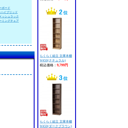
ーボード
ンハイブリッド
メッシュラック
ーミングチェア
らくらく組立 文庫本棚
W450(ナチュラル)
税込価格：
9,799円
らくらく組立 文庫本棚
W450(ダークブラウン)