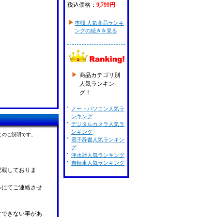
税込価格：
9,799円
本棚 人気商品ランキ
ングの続きを見る
商品カテゴリ別
人気ランキン
グ！
ノートパソコン人気ラ
ンキング
デジタルカメラ人気ラ
ンキング
てのご説明です。
電子辞書人気ランキン
グ
浄水器人気ランキング
自転車人気ランキング
記載しておりま
ルにてご連絡させ
けできない事があ