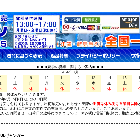
■□■□■夏季の営業に関するご案内■□■□■
2026年8月
7
8
9
10
11
12
13
14
15
金
土
日
月
火
水
木
金
土
休
休
休
休
休
休
休
休
休
間 お休みをいただきます。
026年8月16日(日)までの10日間
は受け付けておりますが、出荷確定のお知らせ・実際の
出荷は休み明け営業日以降
は、まれにご注文の重複での在庫切れの場合もございます。ご了承願います。
いたお問合せ・出荷日の連絡につきましては、休み明け営業日以降に、順次ご対
ペルギャンガー