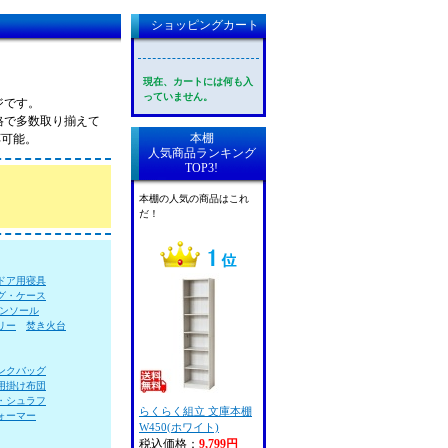
ショッピングカート
現在、カートには何も入
っていません。
ジです。
格で多数取り揃えて
本棚
応可能。
人気商品ランキング
TOP3!
本棚の人気の商品はこれ
だ！
ドア用寝具
グ・ケース
ンソール
リー
焚き火台
ンクバッグ
用掛け布団
・シュラフ
らくらく組立 文庫本棚
ォーマー
W450(ホワイト)
税込価格：
9,799円