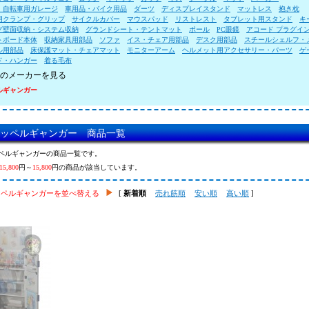
・自転車用ガレージ
車用品・バイク用品
ダーツ
ディスプレイスタンド
マットレス
抱き枕
用クランプ・グリップ
サイクルカバー
マウスパッド
リストレスト
タブレット用スタンド
キ
グ壁面収納・システム収納
グランドシート・テントマット
ポール
PC眼鏡
アコード プラグイ
トボード本体
収納家具用部品
ソファ
イス・チェア用部品
デスク用部品
スチールシェルフ・
ル用部品
床保護マット・チェアマット
モニターアーム
ヘルメット用アクセサリー・パーツ
ゲ
ド・ハンガー
着る毛布
のメーカーを見る
ルギャンガー
ドッペルギャンガー 商品一覧
ッペルギャンガーの商品一覧です。
15,800
円～
15,800
円の商品が該当しています。
ッペルギャンガーを並べ替える
[
新着順
売れ筋順
安い順
高い順
]