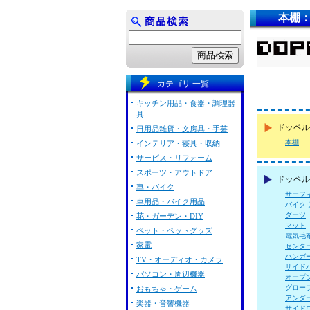
本棚
カテゴリ 一覧
キッチン用品・食器・調理器
具
ドッペル
日用品雑貨・文房具・手芸
本棚
インテリア・寝具・収納
サービス・リフォーム
スポーツ・アウトドア
ドッペル
車・バイク
サーフ
車用品・バイク用品
バイク
ダーツ
花・ガーデン・DIY
マット
ペット・ペットグッズ
電気毛
家電
センタ
ハンガ
TV・オーディオ・カメラ
サイド
パソコン・周辺機器
オープ
グロー
おもちゃ・ゲーム
アンダ
楽器・音響機器
サイド