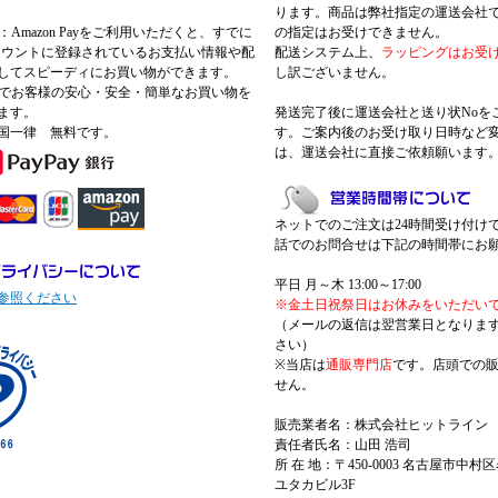
ります。商品は弊社指定の運送会社
Pay：Amazon Payをご利用いただくと、すでに
の指定はお受けできません。
nアカウントに登録されているお支払い情報や配
配送システム上、
ラッピングはお受
してスピーディにお買い物ができます。
し訳ございません。
 Payでお客様の安心・安全・簡単なお買い物を
ます。
発送完了後に運送会社と送り状Noを
国一律 無料です。
す。ご案内後のお受け取り日時など
は、運送会社に直接ご依頼願います
ネットでのご注文は24時間受け付け
話でのお問合せは下記の時間帯にお
平日 月～木 13:00～17:00
参照ください
※金土日祝祭日はお休みをいただい
（メールの返信は翌営業日となりま
さい）
※当店は
通販専門店
です。店頭での
せん。
販売業者名：株式会社ヒットライン
責任者氏名：山田 浩司
所 在 地：〒450-0003 名古屋市中村区
ユタカビル3F