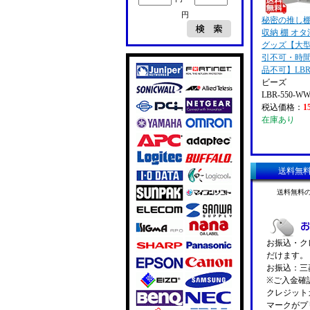
円
秘密の推し棚
収納 棚 オ
グッズ【大
引不可・時
品不可】LBR-
ビーズ
LBR-550-W
税込価格：
1
在庫あり
送料無
送料無料
お振込・クレ
だけます。
お振込：三菱
※ご入金確
クレジットカ
マークがプ