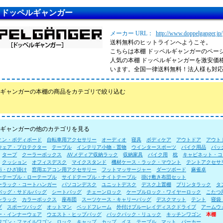
：ドッペルギャンガー
メーカー URL：
http://www.doppelganger.jp/
送料無料のヒットラインへようこそ。
こちらは本棚 ドッペルギャンガーのペー
人気の本棚 ドッペルギャンガーを激安価
います。全国一律送料無料！法人様も対
ギャンガーの本棚の商品をカテゴリで絞り込む
ギャンガーの他のカテゴリを見る
ィン・ボディボード
自転車用アクセサリー
オーディオ
寝具
ボディケア
アウトドア
アウト
ウェア・プロテクター
テーブル
インテリア小物・置物
ウインタースポーツ
バイク用品
バッ
タープ
クーラーボックス
AVメディア収納ラック
収納家具
バイク用
枕
キャビネット・コ
クッション
オフィスデスク
マイクスタンド
機材ケース・ラック・マウント
テントアクセサ
布・ひざ掛け
窓用エアコン用アクセサリー
フットマッサージャー
ダーツボード
麻雀卓
ーテーブル・ローテーブル
サイドテーブル・ナイトテーブル
掛け敷き布団セット
ーラック・コートハンガー
パソコンデスク
ユニットデスク
デスク上置棚
プリンタラック
タ
バッグ・サドルバッグ
シートバッグ
チェーンロック
ケーブルロック・ワイヤーロック
こたつ
ンラック
カラーボックス
座布団
スーツケース・キャリーバッグ
デスクマット
テント
寝袋
ブ
スポーツバッグ
オットマン
ベッドフレーム
外付けブルーレイディスクドライブ
アームウ
ー・インナーウェア
ウエスト・ヒップバッグ
バックパック・リュック
キッチンワゴン
本棚
ワゴン・ファイルワゴン
ロック
キャップ
カップ
イス
テーブル
マット
パーカー