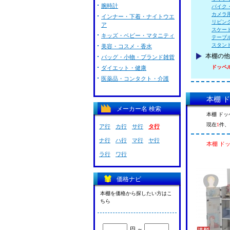
腕時計
バイク
カメラ
インナー・下着・ナイトウエ
リビン
ア
スケー
キッズ・ベビー・マタニティ
テーブ
スタン
美容・コスメ・香水
本棚の他
バッグ・小物・ブランド雑貨
ドッペ
ダイエット・健康
医薬品・コンタクト・介護
本棚 
メーカー名 検索
本棚 ド
現在
1
件、
ア行
カ行
サ行
タ行
ナ行
ハ行
マ行
ヤ行
本棚 ド
ラ行
ワ行
価格ナビ
本棚を価格から探したい方はこ
ちら
円 ～