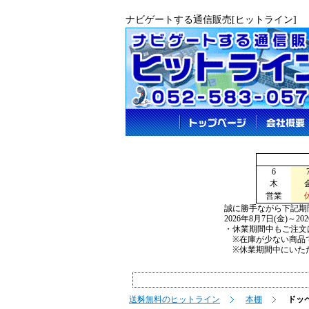
ナビゲートする通信販売[ヒットライン]
6
木
営業
誠に勝手ながら下記期
2026年8月7日(金)～2
・休業期間中もご注文
※在庫が少ない商品で
※休業期間中にいただ
送料無料のヒットライン
本棚
ドッ