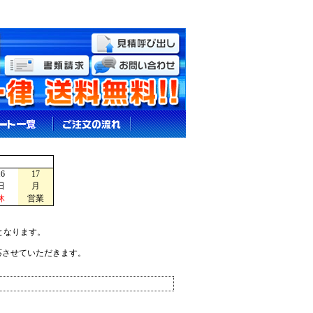
16
17
日
月
休
営業
となります。
応させていただきます。