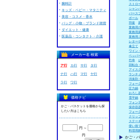
腕時計
ストロ
シャン
キッズ・ベビー・マタニティ
バース
美容・コスメ・香水
ボール
羽釜
バッグ・小物・ブランド雑貨
業務用
ダイエット・健康
業務用
医薬品・コンタクト・介護
業務用
レター
傘立て
ワイン
メーカー名 検索
ペッパ
竹串
回転台
ア行
カ行
サ行
タ行
アイス
ナ行
ハ行
マ行
ヤ行
ランチ
消臭剤
ラ行
ワ行
フォー
圧力鍋
おろし
価格ナビ
雪平鍋
フォン
かご・バスケットを価格から探
保存容
したい方はこちら
フォー
クリッ
ステー
使い捨
円 ～
料理用
円
かご・バ