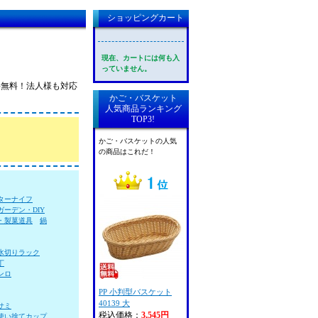
ショッピングカート
現在、カートには何も入
っていません。
送料無料！法人様も対応
かご・バスケット
人気商品ランキング
TOP3!
かご・バスケットの人気
の商品はこれだ！
ターナイフ
ガーデン・DIY
・製菓道具
鍋
水切りラック
丁
ンロ
PP 小判型バスケット
40139 大
サミ
税込価格：
3,545円
使い捨てカップ