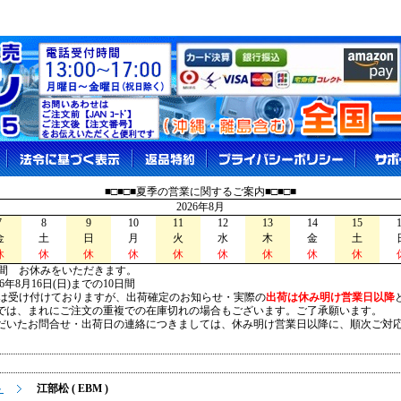
■□■□■夏季の営業に関するご案内■□■□■
2026年8月
7
8
9
10
11
12
13
14
15
金
土
日
月
火
水
木
金
土
休
休
休
休
休
休
休
休
休
間 お休みをいただきます。
026年8月16日(日)までの10日間
は受け付けておりますが、出荷確定のお知らせ・実際の
出荷は休み明け営業日以降
は、まれにご注文の重複での在庫切れの場合もございます。ご了承願います。
いたお問合せ・出荷日の連絡につきましては、休み明け営業日以降に、順次ご対
ト
江部松 ( EBM )