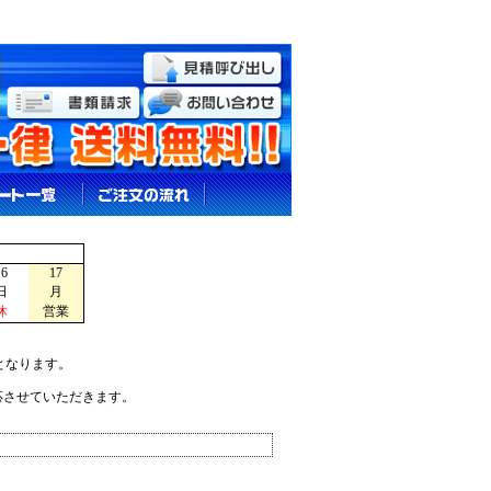
16
17
日
月
休
営業
となります。
応させていただきます。