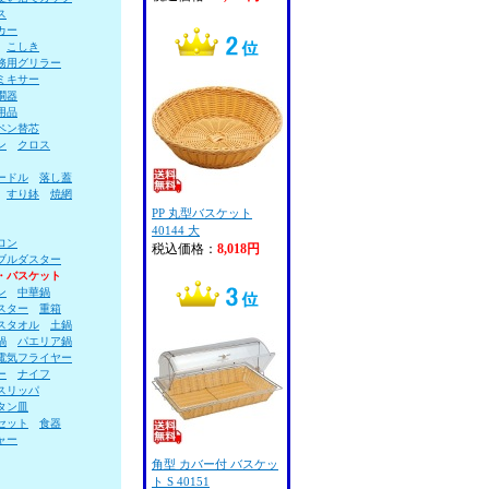
ス
カー
こしき
務用グリラー
ミキサー
燗器
用品
ペン替芯
ン
クロス
ードル
落し蓋
すり鉢
焼網
PP 丸型バスケット
40144 大
ロン
税込価格：
8,018円
ブルダスター
・バスケット
ン
中華鍋
スター
重箱
スタオル
土鍋
鍋
パエリア鍋
電気フライヤー
ー
ナイフ
スリッパ
タン皿
セット
食器
ャー
角型 カバー付 バスケッ
ト S 40151