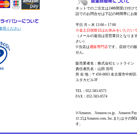
ネットでのご注文は24時間受け付け
話でのお問合せは下記の時間帯にお
平日 月～木 13:00～17:00
参照ください
※金土日祝祭日はお休みをいただい
（メールの返信は翌営業日となりま
さい）
※当店は
通販専門店
です。店頭での
せん。
販売業者名：株式会社ヒットライン
責任者氏名：山田 浩司
所 在 地：〒450-0003 名古屋市中村区
ユタカビル3F
TEL：052-583-0575
FAX：052-583-0574
※Amazon、Amazon.co.jp、Amazo
ロゴはAmazon.com, Inc.またはそ
す。