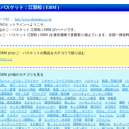
バスケット：江部松 ( EBM )
 URL：
http://www.ebematsu.co.jp/
料のヒットラインへようこそ。
かご・バスケット 江部松 ( EBM )のページです。
かご・バスケット 江部松 ( EBM )を激安価格で多数取り揃えています。全国一律
( EBM )のかご・バスケットの商品をカテゴリで絞り込む
バスケット
 EBM )の他のカテゴリを見る
プレート・グリル・フライヤー
ミキサー・フードプロセッサー
バスマット
紙袋・手提げ袋
バ
水差し
包丁・ナイフ
泡だて器
栓抜き・オープナー
スライサー
のれん
ワインラック
花・
キッチン家電
水まわり用品
掃除用具
食器・カトラリー・グラス
保存容器・調味料入れ
調理
の調理器具
DIY・工具
アウトドア
洗面器・風呂桶
バーべキュー・クッキング用品
雑貨・文房具・手芸
防災関連グッズ
業務用品・店舗用品
オフィス家具
看板
炊飯器
用品・衛生医療品
タオルケット
調理用温度計
粉ふるい
ベーキングシート
イーゼル
燃料
ックス
キッチン整理用品
タオルハンガー
風呂敷
キッズ用食器
柳刃包丁
出刃包丁
中華包
り包丁
ぺティナイフ
三徳包丁
パン切り包丁
フライ返し・ターナー
やかん・ケトル
ガスコ
き器
ミキサー
ハンドブレンダー
IH調理器・電気コンロ用アクセサリー
ちょうちん
ゴミ箱
キング用スタンド（喫煙台）
箸
ピッチャー・冷水筒
片手鍋
両手鍋
フライパン
・カッティングボード
まな板立て
塩・コショウ入れ
調味料入れセット
楊枝入れ
キッチンバ
ンスケール
計量カップ
ピーラー（皮むき器）
菜箸
レモン絞り
ミトン・鍋つかみ
割り箸