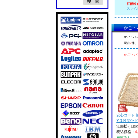
江部松 (
スマイル 
かご・バ
かご・バス
現在
2
件、
かご・バス
安心コート 
Y-3-N 300×4
江部松 ( EBM
税込価格：
4
在庫あり