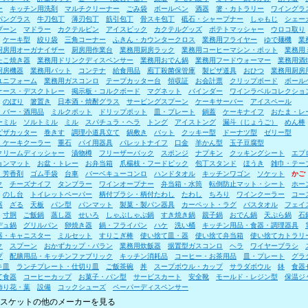
ー
キッチン用洗剤
マルチクリーナー
ごみ袋
ボールペン
酒器
箸・カトラリー
ワイングラ
パングラス
牛刀包丁
薄刃包丁
筋引包丁
骨スキ包丁
砥石・シャープナー
しゃもじ
シェー
プーン
マドラー
カクテルピン
アイスピック
カクテルグッズ
ポテトマッシャー
ウロコ取り
ケーキ型
絞り袋
三角コーナー
ふきん・カウンタークロス
業務用フライヤー
ゆで麺機
業
厨房用オーガナイザー
厨房用作業台
業務用厨房ラック
業務用コーヒーマシン・ポット
業務用
たこ焼き器
業務用ドリンクディスペンサー
業務用おでん鍋
業務用フードウォーマー
業務用酒
厨房機器
業務用バット
コンテナ
給食用品
庖丁殺菌保管庫
製ピザ道具
おひつ
業務用厨房
ユニフォーム
業務用ガスコンロ
テープカッター台
領収証
お会計票
クリップボード
ボール
ケース・デスクトレー
掲示板・コルクボード
マグネット
バインダー
ワインラベルコレクショ
のぼり
箸置き
日本酒・焼酎グラス
サービングスプーン
ケーキサーバー
アイスペール
・バー・酒用品
ミルクポット
ドリップポット
皿・プレート
鍋蓋
ケーキナイフ
おたま・レ
ーミル
ソルトミル
ミル
スパチュラ・ヘラ
トング
アイストング
漏斗（じょうご）
めん棒
ピザカッター
巻きす
調理小道具立て
鍋敷き
バット
クッキー型
ドーナツ型
ゼリー型
・ケーキクーラー
重石
パイ用器具
パレットナイフ
口金
羊かん型
玉子豆腐型
クリームディッシャー
漬物樽
フリーザーバック
スポンジ
ナプキン
クッキングシート
エプ
ョンマット
お盆・トレー
お弁当箱
爪楊枝・フードピック
包丁スタンド
ほうき
雑巾・テー
・芳香剤
ゴム手袋
台車
バーベキューコンロ
ハンドタオル
キッチンワゴン
ソケット
かご
ク
チーズナイフ
タンブラー
ワインオープナー
弁当箱・水筒
転倒防止マット・シート
ホー
のし台
トイレットペーパー
柄付ブラシ・柄付たわし
たわし
ちろり
ワインクーラー
コー
器
ざる
天板
パン型
パンマット
製菓・製パン器具
カーペット・ラグ
バスタオル
フェイ
寸胴
ご飯鍋
蒸し器
せいろ
しゃぶしゃぶ鍋
すき焼き鍋
親子鍋
おでん鍋
天ぷら鍋
石
デュ鍋
グリルパン
卵焼き器
鍋・フライパン
ハケ
洗い桶
キッチン用品・食器・調理器具
器・キャニスター
ミルセット
すりこぎ棒
使い捨て皿・器
使い捨て弁当箱
使い捨てカトラリ
ク
スプーン
おかずカップ・バラン
業務用炊飯器
据置型ガスコンロ
ヘラ
ワイヤーブラシ
プ
配膳用品・キッチンファブリック
キッチン消耗品
コーヒー・お茶用品
皿・プレート
グラ
キ皿
ランチプレート・仕切り皿
ご飯茶碗
丼
スープボウル・カップ
サラダボウル
鉢
食器
て食器
コーヒーカップ
お菓子・パン型
サービスカート
安全靴
モールド・レジン型
保温ジ
飾り花・葉
設備
コックシューズ
ペーパーディスペンサー
スケットの他のメーカーを見る