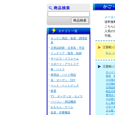
かご・
メーカー
送料無
こちらは
カテゴリ 一覧
人気の
可能。
キッチン用品・食器・調理器
具
江部松 
日用品雑貨・文房具・手芸
かご・
インテリア・寝具・収納
サービス・リフォーム
スポーツ・アウトドア
江部松 (
車・バイク
ホット
車用品・バイク用品
茶筒
その他
花・ガーデン・DIY
その他
ペット・ペットグッズ
日用品
家電
衛生日
整理ボ
TV・オーディオ・カメラ
そば切
パソコン・周辺機器
たこ焼
スモー
おもちゃ・ゲーム
まな板
楽器・音響機器
キッチ