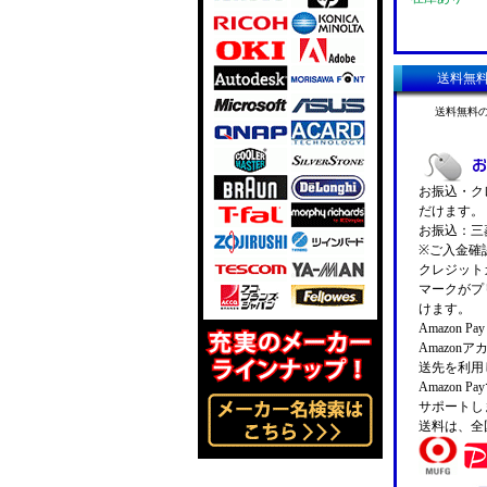
送料無
送料無料
お振込・クレ
だけます。
お振込：三菱
※ご入金確
クレジットカ
マークがプ
けます。
Amazon 
Amazo
送先を利用
Amazon
サポートし
送料は、全