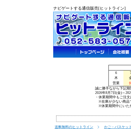
ナビゲートする通信販売[ヒットライン]
6
木
営業
誠に勝手ながら下記期
2026年8月7日(金)～2
・休業期間中もご注文
※在庫が少ない商品で
※休業期間中にいただ
送料無料のヒットライン
かご・バスケッ