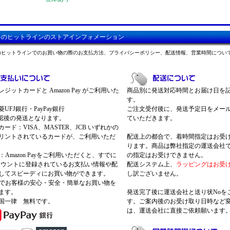
料のヒットラインのストアインフォメーション
のヒットラインでのお買い物の際のお支払方法、プライバシーポリシー、配送情報、営業時間につい
ジットカードと Amazon Pay がご利用いた
商品別に発送対応時間とお届け日を
す。
UFJ銀行・PayPay銀行
ご注文受付後に、発送予定日をメー
認後の発送となります。
ていただきます。
ード：VISA、MASTER、JCB いずれかの
リントされているカードが、ご利用いただ
配送上の都合で、着時間指定はお受
ります。商品は弊社指定の運送会社
Pay：Amazon Payをご利用いただくと、すでに
の指定はお受けできません。
nアカウントに登録されているお支払い情報や配
配送システム上、
ラッピングはお受
してスピーディにお買い物ができます。
し訳ございません。
 Payでお客様の安心・安全・簡単なお買い物を
ます。
発送完了後に運送会社と送り状Noを
国一律 無料です。
す。ご案内後のお受け取り日時など
は、運送会社に直接ご依頼願います