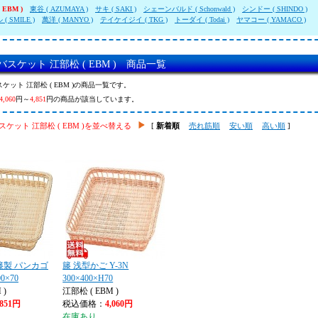
 EBM )
東谷 ( AZUMAYA )
サキ ( SAKI )
シェーンバルド ( Schonwald )
シンドー ( SHINDO )
( SMILE )
萬洋 ( MANYO )
テイケイジイ ( TKG )
トーダイ ( Todai )
ヤマコー ( YAMACO )
スケット 江部松 ( EBM ) 商品一覧
ケット 江部松 ( EBM )の商品一覧です。
4,060
円～
4,851
円の商品が該当しています。
ケット 江部松 ( EBM )を並べ替える
[
新着順
売れ筋順
安い順
高い順
]
籐製 パンカゴ
籐 浅型かご Y-3N
00×70
300×400×H70
 )
江部松 ( EBM )
,851円
税込価格：
4,060円
在庫あり